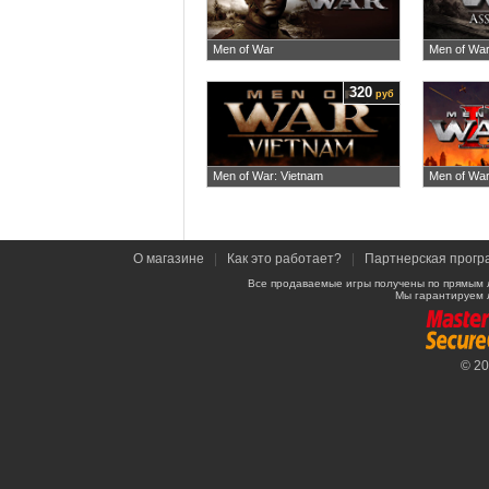
Men of War
Men of War
320
руб
Men of War: Vietnam
Men of War 
О магазине
|
Как это работает?
|
Партнерская прогр
Все продаваемые игры получены по прямым 
Мы гарантируем 
© 2