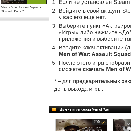
Если не установлен Steam
Men of War: Assault Squad -
Войдите в свой аккаунт St
Skirmish Pack 2
у вас его еще нет.
Выберите пункт «Активиров
«Игры» либо нажмите «Доб
приложения и выберите там
Введите ключ активации (
Men of War: Assault Squad
После этого игра отобрази
сможете
скачать Men of Wa
* – для предварительных зак
день выхода игры.
Другие игры серии Men of War
200
руб