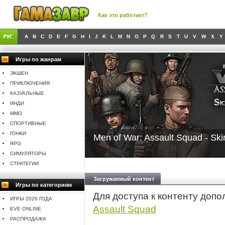
Как это работает?
A
B
C
D
E
F
G
H
I
J
K
L
M
N
O
P
Q
R
S
T
U
V
W
X
Y
Игры по жанрам
ЭКШЕН
ПРИКЛЮЧЕНИЯ
КАЗУАЛЬНЫЕ
ИНДИ
MMO
СПОРТИВНЫЕ
ГОНКИ
Men of War: Assault Squad - Ski
RPG
СИМУЛЯТОРЫ
СТРАТЕГИИ
Загружаемый контент
Игры по категориям
Для доступа к контенту доп
ИГРЫ 2026 ГОДА
Assault Squad
EVE ONLINE
РАСПРОДАЖА