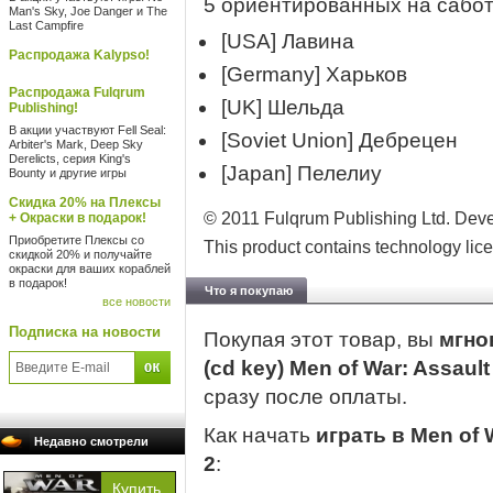
5 ориентированных на сабот
Man's Sky, Joe Danger и The
Last Campfire
[USA] Лавина
Распродажа Kalypso!
[Germany] Харьков
Распродажа Fulqrum
[UK] Шельда
Publishing!
В акции участвуют Fell Seal:
[Soviet Union] Дебрецен
Arbiter's Mark, Deep Sky
Derelicts, серия King's
[Japan] Пелелиу
Bounty и другие игры
Скидка 20% на Плексы
© 2011 Fulqrum Publishing Ltd. Devel
+ Окраски в подарок!
Приобретите Плексы со
This product contains technology lic
скидкой 20% и получайте
окраски для ваших кораблей
в подарок!
Что я покупаю
все новости
Подписка на новости
Покупая этот товар, вы
мгно
(cd key) Men of War: Assaul
сразу после оплаты.
Как начать
играть в Men of 
Недавно смотрели
2
: