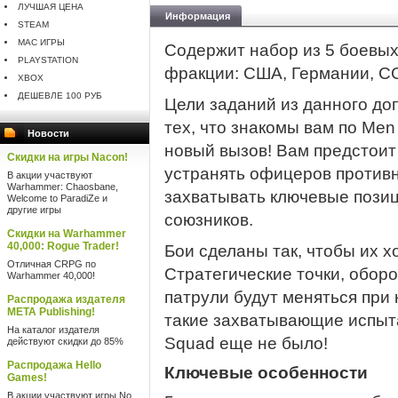
ЛУЧШАЯ ЦЕНА
Информация
STEAM
MAC ИГРЫ
Содержит набор из 5 боевых
PLAYSTATION
фракции: США, Германии, С
XBOX
ДЕШЕВЛЕ 100 РУБ
Цели заданий из данного до
тех, что знакомы вам по Men 
Новости
новый вызов! Вам предстоит
Скидки на игры Nacon!
устранять офицеров противн
В акции участвуют
Warhammer: Chaosbane,
захватывать ключевые позиц
Welcome to ParadiZe и
другие игры
союзников.
Скидки на Warhammer
40,000: Rogue Trader!
Бои сделаны так, чтобы их х
Отличная CRPG по
Стратегические точки, обор
Warhammer 40,000!
патрули будут меняться при 
Распродажа издателя
META Publishing!
такие захватывающие испытан
На каталог издателя
Squad еще не было!
действуют скидки до 85%
Распродажа Hello
Ключевые особенности
Games!
В акции участвуют игры No