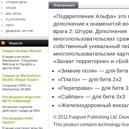
ЛУЧШАЯ ЦЕНА
Информация
STEAM
MAC ИГРЫ
«Подкрепление Альфа» это 
PLAYSTATION
дополнение к знаменитой во
XBOX
врага 2: Штурм. Дополнение 
ДЕШЕВЛЕ 100 РУБ
многопользовательских сраж
Новости
собственный уникальный пе
Скидки на игры Nacon!
многопользовательские карт
В акции участвуют
«Захват территории» и «Бой
Warhammer: Chaosbane,
Welcome to ParadiZe и
другие игры
«Зимние поля» — для битв
Скидки на Warhammer
«Плато» — для битв 2x2
40,000: Rogue Trader!
Отличная CRPG по
«Переправа» — для битв 3
Warhammer 40,000!
«Сайпан» — для битв 3x3
Распродажа издателя
META Publishing!
«Железнодорожный вокзал
На каталог издателя
действуют скидки до 85%
© 2011 Fulqrum Publishing Ltd. Devel
Распродажа Hello
Games!
This product contains technology lic
В акции участвуют игры No