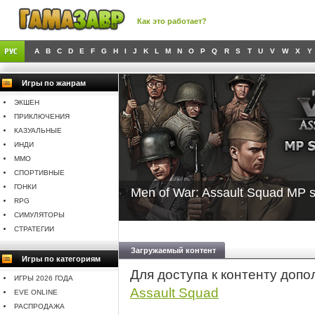
Как это работает?
A
B
C
D
E
F
G
H
I
J
K
L
M
N
O
P
Q
R
S
T
U
V
W
X
Y
Игры по жанрам
ЭКШЕН
ПРИКЛЮЧЕНИЯ
КАЗУАЛЬНЫЕ
ИНДИ
MMO
СПОРТИВНЫЕ
ГОНКИ
Men of War: Assault Squad MP s
RPG
СИМУЛЯТОРЫ
СТРАТЕГИИ
Загружаемый контент
Игры по категориям
Для доступа к контенту доп
ИГРЫ 2026 ГОДА
Assault Squad
EVE ONLINE
РАСПРОДАЖА