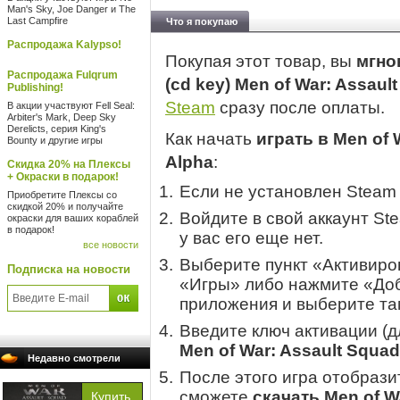
Man's Sky, Joe Danger и The
Last Campfire
Что я покупаю
Распродажа Kalypso!
Покупая этот товар, вы
мгно
Распродажа Fulqrum
(cd key) Men of War: Assau
Publishing!
Steam
сразу после оплаты.
В акции участвуют Fell Seal:
Arbiter's Mark, Deep Sky
Derelicts, серия King's
Как начать
играть в Men of 
Bounty и другие игры
Alpha
:
Скидка 20% на Плексы
+ Окраски в подарок!
Если не установлен Steam
Приобретите Плексы со
скидкой 20% и получайте
Войдите в свой аккаунт St
окраски для ваших кораблей
в подарок!
у вас его еще нет.
все новости
Выберите пункт «Активиров
Подписка на новости
«Игры» либо нажмите «Доб
приложения и выберите там
Введите ключ активации (
Men of War: Assault Squa
Недавно смотрели
После этого игра отобрази
сможете
скачать Men of W