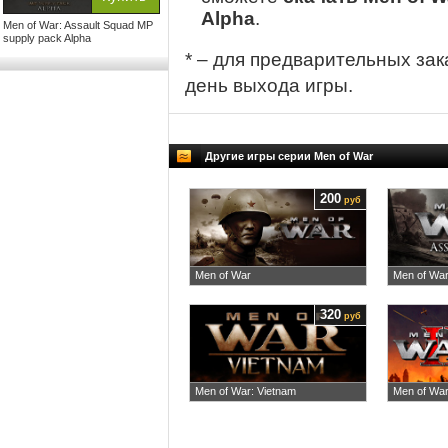
Alpha
.
Men of War: Assault Squad MP
supply pack Alpha
* – для предварительных зак
день выхода игры.
Другие игры серии Men of War
200
руб
Men of War
Men of War
320
руб
Men of War: Vietnam
Men of War 