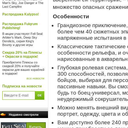
Man's Sky, Joe Danger и The
множество опасных сражени
Last Campfire
Распродажа Kalypso!
Особенности
Распродажа Fulqrum
Грандиозное приключение
Publishing!
более чем 40 сюжетных эп
В акции участвуют Fell Seal:
напряженные испытания в
Arbiter's Mark, Deep Sky
Derelicts, серия King's
Bounty и другие игры
Классические тактические 
особенности рельефа, и о
Скидка 20% на Плексы
+ Окраски в подарок!
нарисованные в акварельн
Приобретите Плексы со
скидкой 20% и получайте
Глубокая ролевая система
окраски для ваших кораблей
300 способностей, позволя
в подарок!
все новости
бойцов, выбирая для перс
пассивные навыки. Вы смож
Подписка на новости
будь то боец-универсал, 
неудержимый сокрушитель
Можно менять внешний вид
портрет, одежду, цвета и 
Недавно смотрели
Вам доступно более 240 п