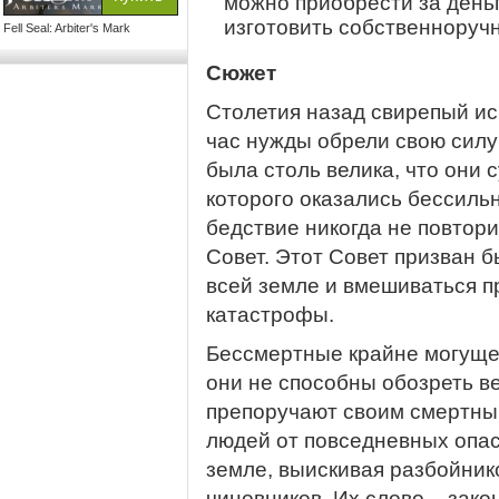
можно приобрести за деньг
изготовить собственноручн
Fell Seal: Arbiter's Mark
Сюжет
Столетия назад свирепый ис
час нужды обрели свою силу
была столь велика, что они 
которого оказались бессиль
бедствие никогда не повто
Совет. Этот Совет призван 
всей земле и вмешиваться п
катастрофы.
Бессмертные крайне могущес
они не способны обозреть ве
препоручают своим смертным
людей от повседневных опас
земле, выискивая разбойник
чиновников. Их слово – закон