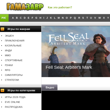
Как это работает?
A
B
C
D
E
F
G
H
I
J
K
L
M
N
O
P
Q
R
S
T
U
V
W
X
Y
Игры по жанрам
ЭКШЕН
ПРИКЛЮЧЕНИЯ
КАЗУАЛЬНЫЕ
ИНДИ
MMO
СПОРТИВНЫЕ
ГОНКИ
Fell Seal: Arbiter's Mark
RPG
СИМУЛЯТОРЫ
СТРАТЕГИИ
Видео
Игры по категориям
ИГРЫ 2026 ГОДА
EVE ONLINE
РАСПРОДАЖА