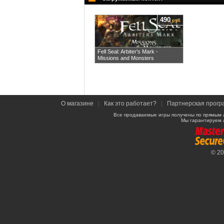
490
руб
Fell Seal: Arbiter's Mark -
Missions and Monsters
О магазине
|
Как это работает?
|
Партнерская прогр
Все продаваемые игры получены по прямым 
Мы гарантируем 
© 2