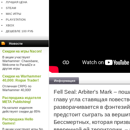
ЛУЧШАЯ ЦЕНА
STEAM
MAC ИГРЫ
PLAYSTATION
XBOX
ДЕШЕВЛЕ 100 РУБ
Новости
Скидки на игры Nacon!
В акции участвуют
Warhammer: Chaosbane,
Welcome to ParadiZe и
другие игры
Скидки на Warhammer
40,000: Rogue Trader!
Информация
Отличная CRPG по
Warhammer 40,000!
Fell Seal: Arbiter's Mark – п
Распродажа издателя
главу угла ставящая повест
META Publishing!
разворачивается в фэнтезий
На каталог издателя
действуют скидки до 85%
предстоит сыграть за верши
Распродажа Hello
Бессмертных, которая призв
Games!
вверенной ей территории, – 
В акции участвуют игры No