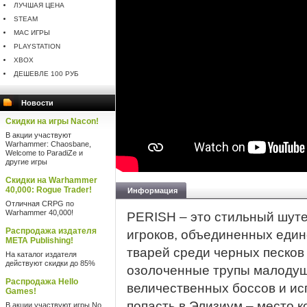
ЛУЧШАЯ ЦЕНА
STEAM
MAC ИГРЫ
PLAYSTATION
XBOX
ДЕШЕВЛЕ 100 РУБ
Новости
Скидки на игры Nacon!
В акции участвуют
Warhammer: Chaosbane,
Welcome to ParadiZe и
другие игры
Скидки на Warhammer
40,000: Rogue Trader!
Информация
Отличная CRPG по
Warhammer 40,000!
PERISH – это стильный шуте
Распродажа издателя
игроков, объединенных еди
META Publishing!
тварей среди черных песков
На каталог издателя
действуют скидки до 85%
озолоченные трупы малоду
Распродажа Hello
величественных боссов и ис
Games!
попасть в Элизиум – место к
В акции участвуют игры No