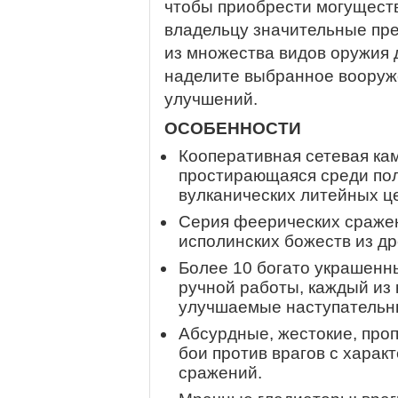
чтобы приобрести могущест
владельцу значительные пр
из множества видов оружия д
наделите выбранное воору
улучшений.
ОСОБЕННОСТИ
Кооперативная сетевая кам
простирающаяся среди по
вулканических литейных ц
Серия феерических сражен
исполинских божеств из д
Более 10 богато украшенны
ручной работы, каждый из 
улучшаемые наступательн
Абсурдные, жестокие, про
бои против врагов с харак
сражений.