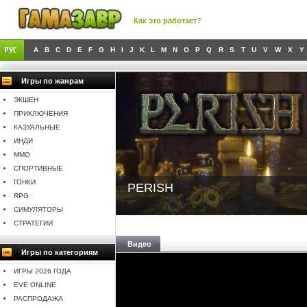
Как это работает?
A
B
C
D
E
F
G
H
I
J
K
L
M
N
O
P
Q
R
S
T
U
V
W
X
Y
Игры по жанрам
ЭКШЕН
ПРИКЛЮЧЕНИЯ
КАЗУАЛЬНЫЕ
ИНДИ
MMO
СПОРТИВНЫЕ
ГОНКИ
PERISH
RPG
СИМУЛЯТОРЫ
СТРАТЕГИИ
Видео
Игры по категориям
ИГРЫ 2026 ГОДА
EVE ONLINE
РАСПРОДАЖА