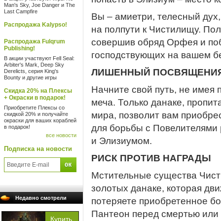
Man's Sky, Joe Danger и The
Last Campfire
Вы – амиетри, телесный дух
Распродажа Kalypso!
на полпути к Чистилищу. По
совершив обряд Орфея и поб
Распродажа Fulqrum
Publishing!
господствующих на вашем бе
В акции участвуют Fell Seal:
Arbiter's Mark, Deep Sky
ЛИШЕННЫЙ ПОСВЯЩЕНИ
Derelicts, серия King's
Bounty и другие игры
Начните свой путь, не имея 
Скидка 20% на Плексы
+ Окраски в подарок!
меча. Только данаке, пропи
Приобретите Плексы со
мира, позволит вам приобре
скидкой 20% и получайте
окраски для ваших кораблей
для борьбы с Повелителями 
в подарок!
все новости
и Элизиумом.
Подписка на новости
РИСК ПРОТИВ НАГРАДЫ
Мстительные существа Чист
золотых данаке, которая дви
Недавно смотрели
потеряете приобретенное бо
Пантеон перед смертью или 