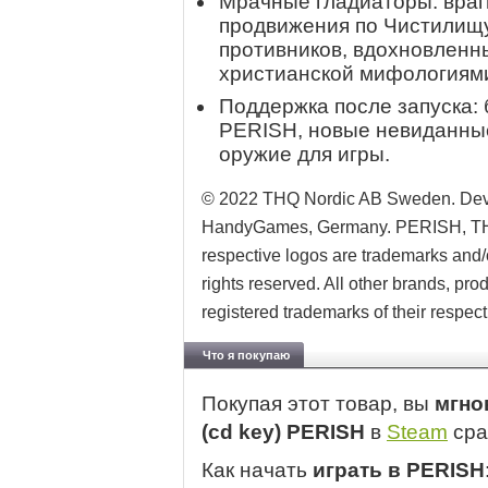
Мрачные гладиаторы: враг
продвижения по Чистилищу
противников, вдохновленн
христианской мифологиям
Поддержка после запуска:
PERISH, новые невиданные
оружие для игры.
© 2022 THQ Nordic AB Sweden. Dev
HandyGames, Germany. PERISH, THQ
respective logos are trademarks and/
rights reserved. All other brands, pr
registered trademarks of their respec
Что я покупаю
Покупая этот товар, вы
мгно
(cd key) PERISH
в
Steam
сра
Как начать
играть в PERISH