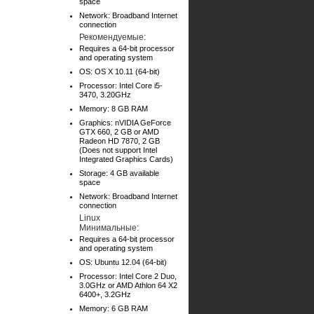
space
Network: Broadband Internet
connection
Рекомендуемые:
Requires a 64-bit processor
and operating system
OS: OS X 10.11 (64-bit)
Processor: Intel Core i5-
3470, 3.20GHz
Memory: 8 GB RAM
Graphics: nVIDIA GeForce
GTX 660, 2 GB or AMD
Radeon HD 7870, 2 GB
(Does not support Intel
Integrated Graphics Cards)
Storage: 4 GB available
space
Network: Broadband Internet
connection
Linux
Минимальные:
Requires a 64-bit processor
and operating system
OS: Ubuntu 12.04 (64-bit)
Processor: Intel Core 2 Duo,
3.0GHz or AMD Athlon 64 X2
6400+, 3.2GHz
Memory: 6 GB RAM