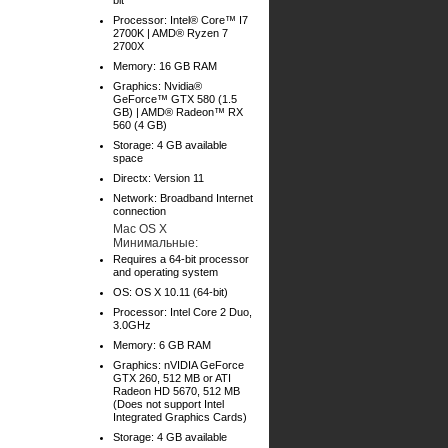
bit
Processor: Intel® Core™ I7
2700K | AMD® Ryzen 7
2700X
Memory: 16 GB RAM
Graphics: Nvidia®
GeForce™ GTX 580 (1.5
GB) | AMD® Radeon™ RX
560 (4 GB)
Storage: 4 GB available
space
Directx: Version 11
Network: Broadband Internet
connection
Mac OS X
Минимальные:
Requires a 64-bit processor
and operating system
OS: OS X 10.11 (64-bit)
Processor: Intel Core 2 Duo,
3.0GHz
Memory: 6 GB RAM
Graphics: nVIDIA GeForce
GTX 260, 512 MB or ATI
Radeon HD 5670, 512 MB
(Does not support Intel
Integrated Graphics Cards)
Storage: 4 GB available