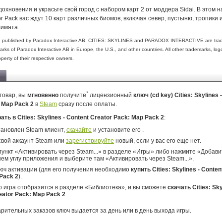
охновения и украсьте свой город с набором карт 2 от моддера Sidai. В этом 
or Pack вас ждут 10 карт различных биомов, включая север, пустыню, тропики 
лимата.
 published by Paradox Interactive AB, CITIES: SKYLINES and PARADOX INTERACTIVE are tra
arks of Paradox Interactive AB in Europe, the U.S., and other countries. All other trademarks, lo
operty of their respective owners.
*
товар, вы
мгновенно
получите
лицензионный
ключ (cd key) Cities: Skylines 
: Map Pack 2
в
Steam
сразу после оплаты.
рать в Cities: Skylines - Content Creator Pack: Map Pack 2
:
тановлен Steam клиент,
скачайте
и установите его .
свой аккаунт Steam или
зарегистрируйте
новый, если у вас его еще нет.
ункт «Активировать через Steam...» в разделе «Игры» либо нажмите «Добавит
ем углу приложения и выберите там «Активировать через Steam...».
юч активации (для его получения необходимо
купить Cities: Skylines - Conten
Pack 2
).
о игра отобразится в разделе «Библиотека», и вы сможете
скачать Cities: Sky
eator Pack: Map Pack 2
.
арительных заказов ключ выдается за день или в день выхода игры.