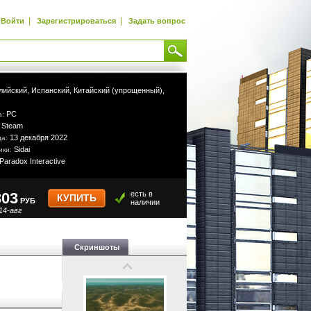
|
|
Войти
Зарегистрироваться
Задать вопрос
лийский,
Испанский,
Китайский (упрощенный),
PC
а:
Steam
:
13 декабря 2022
да:
Sidai
ики:
Paradox Interactive
303
есть в
КУПИТЬ
РУБ
наличии
14-авг
Скриншоты