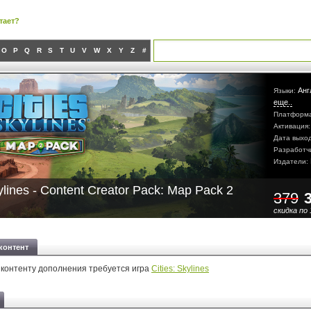
тает?
O
P
Q
R
S
T
U
V
W
X
Y
Z
#
Анг
Языки:
еще..
Платформ
Активация
Дата выхо
Разработч
Издатели:
kylines - Content Creator Pack: Map Pack 2
379
скидка по 
контент
 контенту дополнения требуется игра
Cities: Skylines