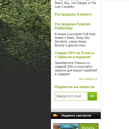
Man's Sky, Joe Danger и The
Last Campfire
Распродажа Kalypso!
Распродажа Fulqrum
Publishing!
В акции участвуют Fell Seal:
Arbiter's Mark, Deep Sky
Derelicts, серия King's
Bounty и другие игры
Скидка 20% на Плексы
+ Окраски в подарок!
Приобретите Плексы со
скидкой 20% и получайте
окраски для ваших кораблей
в подарок!
все новости
Подписка на новости
Недавно смотрели