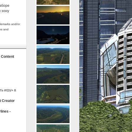
наборе
и зону
demarks and/or
gos and
- Content
ь игру» в
t Creator
lines -