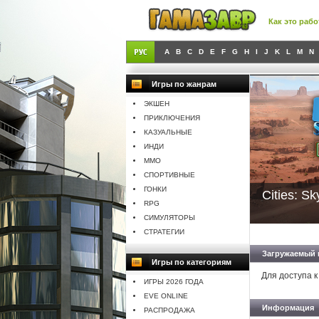
Как это рабо
A
B
C
D
E
F
G
H
I
J
K
L
M
N
Игры по жанрам
ЭКШЕН
ПРИКЛЮЧЕНИЯ
КАЗУАЛЬНЫЕ
ИНДИ
MMO
СПОРТИВНЫЕ
ГОНКИ
Cities: S
RPG
СИМУЛЯТОРЫ
СТРАТЕГИИ
Загружаемый 
Игры по категориям
Для доступа к
ИГРЫ 2026 ГОДА
EVE ONLINE
Информация
РАСПРОДАЖА