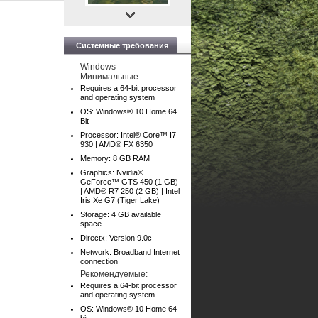
Системные требования
Windows
Минимальные:
Requires a 64-bit processor
and operating system
OS: Windows® 10 Home 64
Bit
Processor: Intel® Core™ I7
930 | AMD® FX 6350
Memory: 8 GB RAM
Graphics: Nvidia®
GeForce™ GTS 450 (1 GB)
| AMD® R7 250 (2 GB) | Intel
Iris Xe G7 (Tiger Lake)
Storage: 4 GB available
space
Directx: Version 9.0c
Network: Broadband Internet
connection
Рекомендуемые:
Requires a 64-bit processor
and operating system
OS: Windows® 10 Home 64