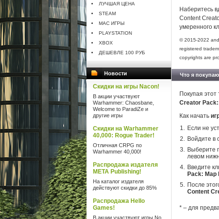
ЛУЧШАЯ ЦЕНА
Наберитесь вд
STEAM
Content Creat
MAC ИГРЫ
умеренного к
PLAYSTATION
© 2015-2022 and
XBOX
registered tradem
ДЕШЕВЛЕ 100 РУБ
copyrights are pr
Новости
Что я покупаю
Скидки на игры Nacon!
Покупая этот 
В акции участвуют
Creator Pack
Warhammer: Chaosbane,
Welcome to ParadiZe и
другие игры
Как начать
иг
Если не ус
Скидки на Warhammer
40,000: Rogue Trader!
Войдите в 
Отличная CRPG по
Выберите п
Warhammer 40,000!
левом нижн
Распродажа издателя
Введите кл
META Publishing!
Pack: Map 
На каталог издателя
После этог
действуют скидки до 85%
Content Cr
Распродажа Hello
Games!
* – для предв
В акции участвуют игры No