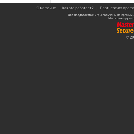
О магазине
|
Как это работает?
|
Партнерская прогр
Все продаваемые игры получены по прямым 
Мы гарантируем 
© 2