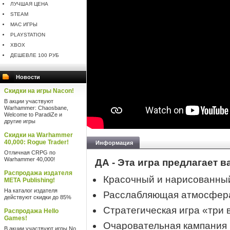
ЛУЧШАЯ ЦЕНА
STEAM
MAC ИГРЫ
PLAYSTATION
XBOX
ДЕШЕВЛЕ 100 РУБ
Новости
Скидки на игры Nacon!
В акции участвуют
Warhammer: Chaosbane,
Welcome to ParadiZe и
другие игры
Скидки на Warhammer
40,000: Rogue Trader!
Информация
Отличная CRPG по
Warhammer 40,000!
ДА - Эта игра предлагает в
Распродажа издателя
Красочный и нарисованны
META Publishing!
На каталог издателя
Расслабляющая атмосфер
действуют скидки до 85%
Стратегическая игра «три 
Распродажа Hello
Games!
Очаровательная кампания
В акции участвуют игры No