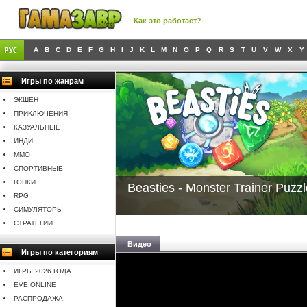
Как это работает?
A
B
C
D
E
F
G
H
I
J
K
L
M
N
O
P
Q
R
S
T
U
V
W
X
Y
Игры по жанрам
ЭКШЕН
ПРИКЛЮЧЕНИЯ
КАЗУАЛЬНЫЕ
ИНДИ
MMO
СПОРТИВНЫЕ
ГОНКИ
Beasties - Monster Trainer Puz
RPG
СИМУЛЯТОРЫ
СТРАТЕГИИ
Видео
Игры по категориям
ИГРЫ 2026 ГОДА
EVE ONLINE
РАСПРОДАЖА