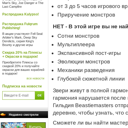
Man's Sky, Joe Danger и The
от 3 до 5 часов игрового в
Last Campfire
Приручение монстров
Распродажа Kalypso!
Распродажа Fulqrum
НЕТ - В этой игре вы не на
Publishing!
В акции участвуют Fell Seal:
Сотни монстров
Arbiter's Mark, Deep Sky
Derelicts, серия King's
Мультиплеера
Bounty и другие игры
Экспансивной пост-игры
Скидка 20% на Плексы
+ Окраски в подарок!
Эволюции монстров
Приобретите Плексы со
скидкой 20% и получайте
Механики разведения
окраски для ваших кораблей
в подарок!
Глубокой сюжетной линии
все новости
Подписка на новости
Звери живут в полной гармо
гармония нарушается после 
Гильдия Beastiemasters отп
деревню, чтобы узнать, что 
Недавно смотрели
Сможете ли вы найти мастер