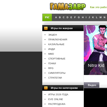
Как это рабо
A
B
C
D
E
F
G
H
I
J
K
L
M
N
Игры по жанрам
ЭКШЕН
ПРИКЛЮЧЕНИЯ
КАЗУАЛЬНЫЕ
ИНДИ
MMO
СПОРТИВНЫЕ
ГОНКИ
Nitro Kid
RPG
СИМУЛЯТОРЫ
СТРАТЕГИИ
Видео
Игры по категориям
ИГРЫ 2026 ГОДА
EVE ONLINE
РАСПРОДАЖА