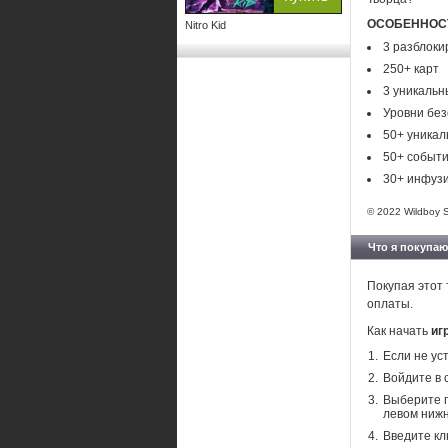
ОСОБЕННОСТ
Nitro Kid
3 разблоки
250+ карт
3 уникаль
Уровни бе
50+ уникал
50+ событ
30+ инфуз
© 2022 Wildboy St
Что я покупаю
Покупая этот 
оплаты.
Как начать
игр
Если не ус
Войдите в 
Выберите п
левом нижн
Введите кл