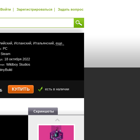
|
|
Войти
Зарегистрироваться
Задать вопрос
лийский,
Испанский,
Итальянский,
еще..
PC
а:
Steam
:
18 октября 2022
да:
Wildboy Studios
ики:
tinyBuild
КУПИТЬ
есть в наличии
УБ
Скриншоты