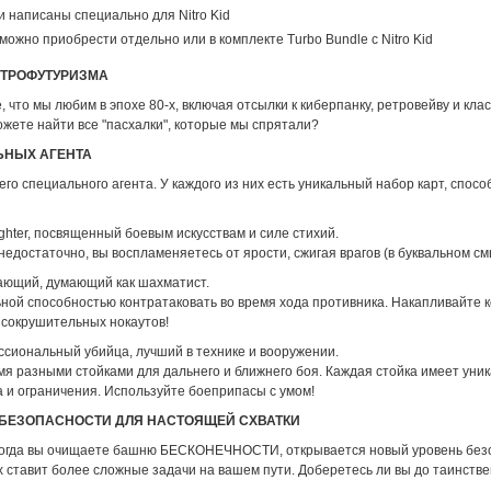
 написаны специально для Nitro Kid
можно приобрести отдельно или в комплекте Turbo Bundle с Nitro Kid
ЕТРОФУТУРИЗМА
е, что мы любим в эпохе 80-х, включая отсылки к киберпанку, ретровейву и кла
жете найти все "пасхалки", которые мы спрятали?
ЬНЫХ АГЕНТА
го специального агента. У каждого из них есть уникальный набор карт, спосо
ighter, посвященный боевым искусствам и силе стихий.
 недостаточно, вы воспламеняетесь от ярости, сжигая врагов (в буквальном см
ющий, думающий как шахматист.
ьной способностью контратаковать во время хода противника. Накапливайте к
 сокрушительных нокаутов!
иональный убийца, лучший в технике и вооружении.
мя разными стойками для дальнего и ближнего боя. Каждая стойка имеет уни
 и ограничения. Используйте боеприпасы с умом!
 БЕЗОПАСНОСТИ ДЛЯ НАСТОЯЩЕЙ СХВАТКИ
когда вы очищаете башню БЕСКОНЕЧНОСТИ, открывается новый уровень без
 ставит более сложные задачи на вашем пути. Доберетесь ли вы до таинстве