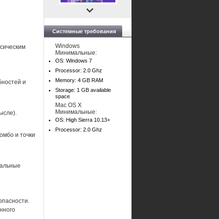
Системные требования
Windows
ссическим
Минимальные:
OS: Windows 7
Processor: 2.0 Ghz
Memory: 4 GB RAM
бностей и
Storage: 1 GB available
space
Mac OS X
Минимальные:
ысле).
OS: High Sierra 10.13+
Processor: 2.0 Ghz
омбо и точки
кальные
опасности.
нного