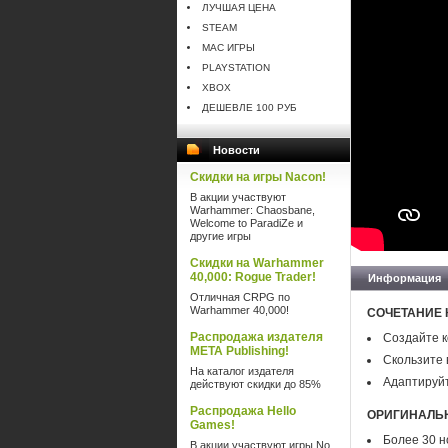
ЛУЧШАЯ ЦЕНА
STEAM
MAC ИГРЫ
PLAYSTATION
XBOX
ДЕШЕВЛЕ 100 РУБ
Новости
Скидки на игры Nacon!
В акции участвуют
Warhammer: Chaosbane,
Welcome to ParadiZe и
другие игры
Скидки на Warhammer
40,000: Rogue Trader!
Информация
Отличная CRPG по
Warhammer 40,000!
СОЧЕТАНИЕ 
Распродажа издателя
Создайте к
META Publishing!
Скользите 
На каталог издателя
Адаптируйт
действуют скидки до 85%
Распродажа Hello
ОРИГИНАЛЬН
Games!
Более 30 н
В акции участвуют игры No