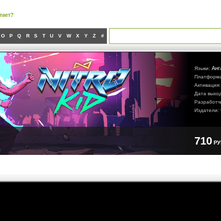
тает?
O
P
Q
R
S
T
U
V
W
X
Y
Z
#
Анг
Языки:
Платформ
Активация
Дата выхо
Разработч
Издатели:
710
Р