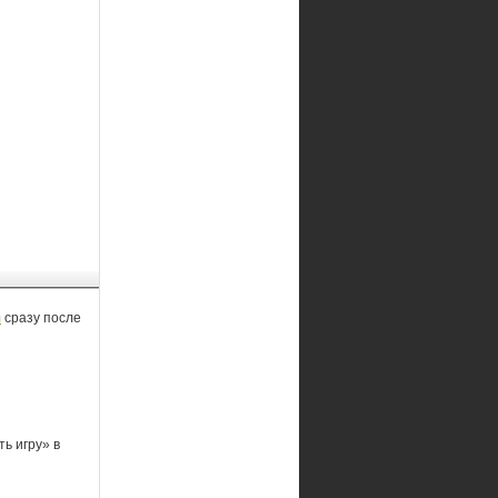
m
сразу после
ь игру» в