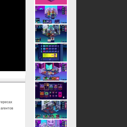
тересах
 агентов