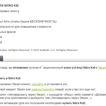
И NITRO KID
руемых агента
ных Акта (этапы башни БЕСКОНЕЧНОСТЬ)
зопасности для повышения сложности
ьных врагов
ий
ий
udios. All Rights Reserved. © 2022 tinyBuild, LLC. All Rights Reserved.
*
товар, вы
мгновенно
получите
лицензионный
ключ (cd key) Nitro Kid
в
Stea
ать в Nitro Kid
:
тановлен Steam клиент,
скачайте
и установите его .
свой аккаунт Steam или
зарегистрируйте
новый, если у вас его еще нет.
ункт «Активировать через Steam...» в разделе «Игры» либо нажмите «Добавит
ем углу приложения и выберите там «Активировать через Steam...».
юч активации (для его получения необходимо
купить Nitro Kid
).