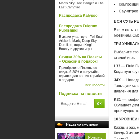
Man's Sky, Joe Danger и The
Композиции
Last Campfire
Саундтрек 
Распродажа Kalypso!
ВСЯ СУТЬ Р
Распродажа Fulqrum
В нем есть вс
Publishing!
боевикам. Смо
В акции участвуют Fell Seal:
Arbiter's Mark, Deep Sky
ТРИ УНИКАЛ
Derelicts, серия King's
Bounty и другие игры
Выберите свое
Скидка 20% на Плексы
стилей игры.
+ Окраски в подарок!
L33
— Fluid F
Приобретите Плексы со
Когда кунг-фу
скидкой 20% и получайте
окраски для ваших кораблей
в подарок!
J4X
— Напада
все новости
Танк с уникал
давления для
Подписка на новости
K31
— професс
Обладает дву
преимущества
10 УРОВНЕЙ
Недавно смотрели
Каждый раз, 
Каждый из них
Творца?