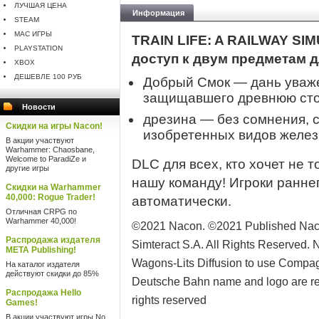
ЛУЧШАЯ ЦЕНА
Информация
STEAM
MAC ИГРЫ
TRAIN LIFE: A RAILWAY SI
PLAYSTATION
доступ к двум предметам 
XBOX
ДЕШЕВЛЕ 100 РУБ
Добрый Смок — дань уваже
защищавшего древнюю ст
Новости
дрезина — без сомнения, 
Скидки на игры Nacon!
изобретенных видов желез
В акции участвуют
Warhammer: Chaosbane,
Welcome to ParadiZe и
DLC для всех, кто хочет не т
другие игры
нашу команду! Игроки раннег
Скидки на Warhammer
40,000: Rogue Trader!
автоматически.
Отличная CRPG по
Warhammer 40,000!
©2021 Nacon. ©2021 Published Naco
Распродажа издателя
Simteract S.A. All Rights Reserved. 
META Publishing!
Wagons-Lits Diffusion to use Compa
На каталог издателя
действуют скидки до 85%
Deutsche Bahn name and logo are reg
Распродажа Hello
rights reserved
Games!
В акции участвуют игры No