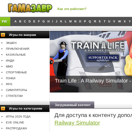
Как это работает?
A
B
C
D
E
F
G
H
I
J
K
L
M
N
O
P
Q
R
S
T
U
V
W
X
Y
Игры по жанрам
ЭКШЕН
ПРИКЛЮЧЕНИЯ
КАЗУАЛЬНЫЕ
ИНДИ
MMO
СПОРТИВНЫЕ
ГОНКИ
Train Life : A Railway Simulator 
RPG
СИМУЛЯТОРЫ
СТРАТЕГИИ
Загружаемый контент
Игры по категориям
Для доступа к контенту доп
ИГРЫ 2026 ГОДА
Railway Simulator
EVE ONLINE
РАСПРОДАЖА