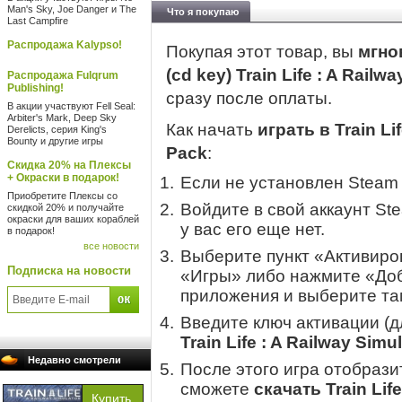
Man's Sky, Joe Danger и The
Что я покупаю
Last Campfire
Распродажа Kalypso!
Покупая этот товар, вы
мгно
(cd key) Train Life : A Railw
Распродажа Fulqrum
Publishing!
сразу после оплаты.
В акции участвуют Fell Seal:
Arbiter's Mark, Deep Sky
Как начать
играть в Train Li
Derelicts, серия King's
Bounty и другие игры
Pack
:
Скидка 20% на Плексы
+ Окраски в подарок!
Если не установлен Steam
Приобретите Плексы со
Войдите в свой аккаунт St
скидкой 20% и получайте
окраски для ваших кораблей
у вас его еще нет.
в подарок!
все новости
Выберите пункт «Активиров
Подписка на новости
«Игры» либо нажмите «Доб
приложения и выберите там
Введите ключ активации (
Train Life : A Railway Simu
Недавно смотрели
После этого игра отобрази
сможете
скачать Train Life