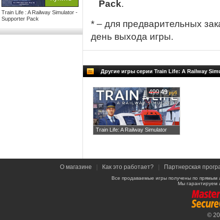
Pack
.
Train Life : A Railway Simulator -
Supporter Pack
* – для предварительных зак
день выхода игры.
Другие игры серии Train Life: A Railway Sim
499
49
руб
Train Life: A Railway Simulator
О магазине
|
Как это работает?
|
Партнерская прогр
Все продаваемые игры получены по прямым 
Мы гарантируем 
© 2