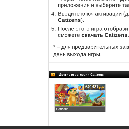
приложения и выберите там
Введите ключ активации (
Catizens
).
После этого игра отобрази
сможете
скачать Catizens
.
* – для предварительных зак
день выхода игры.
Другие игры серии Catizens
649
421
руб
Catizens