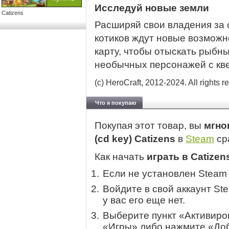
Исследуй новые земли
Catizens
Расширяй свои владения за 
котиков ждут новые возможн
карту, чтобы отыскать рыбн
необычных персонажей с кв
(c) HeroCraft, 2012-2024. All rights r
Что я покупаю
Покупая этот товар, вы
мгно
(cd key) Catizens
в
Steam
ср
Как начать
играть в Catizen
Если не установлен Steam
Войдите в свой аккаунт St
у вас его еще нет.
Выберите пункт «Активиров
«Игры» либо нажмите «Доб