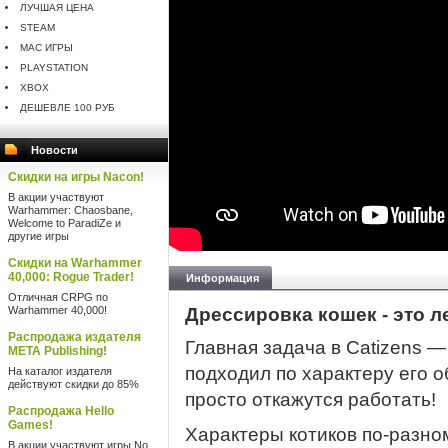
ЛУЧШАЯ ЦЕНА
STEAM
MAC ИГРЫ
PLAYSTATION
XBOX
ДЕШЕВЛЕ 100 РУБ
Новости
Скидки на игры Nacon!
В акции участвуют
Warhammer: Chaosbane,
Welcome to ParadiZe и
другие игры
Скидки на Warhammer
40,000: Rogue Trader!
Информация
Отличная CRPG по
Warhammer 40,000!
Дрессировка кошек - это ле
Распродажа издателя
Главная задача в Catizens —
META Publishing!
подходил по характеру его 
На каталог издателя
действуют скидки до 85%
просто откажутся работать!
Распродажа Hello
Games!
Характеры котиков по-разно
В акции участвуют игры No