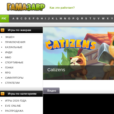
Как это работает?
A
B
C
D
E
F
G
H
I
J
K
L
M
N
O
P
Q
R
S
T
U
V
W
X
Y
Игры по жанрам
ЭКШЕН
ПРИКЛЮЧЕНИЯ
КАЗУАЛЬНЫЕ
ИНДИ
MMO
СПОРТИВНЫЕ
ГОНКИ
Catizens
RPG
СИМУЛЯТОРЫ
СТРАТЕГИИ
Видео
Игры по категориям
ИГРЫ 2026 ГОДА
EVE ONLINE
РАСПРОДАЖА