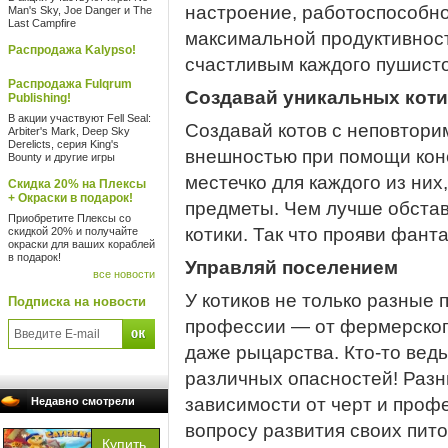
настроение, работоспособно
Man's Sky, Joe Danger и The
Last Campfire
максимальной продуктивности
Распродажа Kalypso!
счастливым каждого пушисто
Распродажа Fulqrum
Создавай уникальных коти
Publishing!
В акции участвуют Fell Seal:
Создавай котов с неповтор
Arbiter's Mark, Deep Sky
Derelicts, серия King's
внешностью при помощи кон
Bounty и другие игры
местечко для каждого из них
Скидка 20% на Плексы
+ Окраски в подарок!
предметы. Чем лучше обстав
Приобретите Плексы со
котики. Так что прояви фант
скидкой 20% и получайте
окраски для ваших кораблей
в подарок!
Управляй поселением
все новости
У котиков не только разные 
Подписка на новости
профессии — от фермерского
даже рыцарства. Кто-то вед
различных опасностей! Разн
зависимости от черт и профе
Недавно смотрели
вопросу развития своих пит