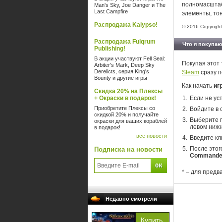
полномасштаб
Man's Sky, Joe Danger и The
Last Campfire
элементы, то
Распродажа Kalypso!
© 2016 Copyright 
Распродажа Fulqrum
Что я покупаю
Publishing!
В акции участвуют Fell Seal:
Покупая этот 
Arbiter's Mark, Deep Sky
Derelicts, серия King's
Steam
сразу п
Bounty и другие игры
Как начать
иг
Скидка 20% на Плексы
+ Окраски в подарок!
Если не ус
Приобретите Плексы со
Войдите в 
скидкой 20% и получайте
Выберите п
окраски для ваших кораблей
левом нижн
в подарок!
все новости
Введите кл
После этог
Подписка на новости
Commande
* – для предв
Недавно смотрели