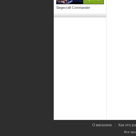
Siegecraft Commander
О магазине
|
Как это р
Все про