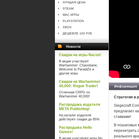
ЛУЧШАЯ ЦЕНА
STEAM
MAC ИГРЫ
PLAYSTATION
XBOX
ДЕШЕВЛЕ 100 РУБ
Новости
Скидки на игры Nacon!
В акции участвуют
Warhammer: Chaosbane,
Welcome to ParadiZe и
другие игры
Скидки на Warhammer
40,000: Rogue Trader!
Информация
Отличная CRPG по
Warhammer 40,000!
Стратегия в 
Распродажа издателя
Siegecraft Co
META Publishing!
предлагает ка
На каталог издателя
ставками!
действуют скидки до 85%
В пошаговых 
Распродажа Hello
перехитрить с
Games!
реального вре
В акции участвуют игры No