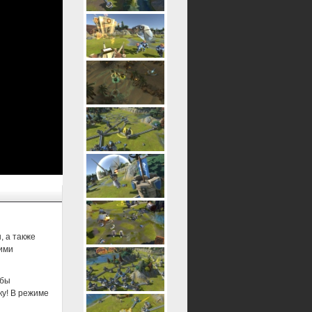
, а также
кими
обы
ку! В режиме