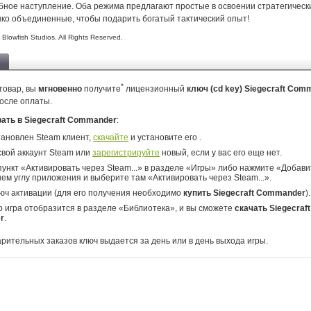
ное наступление. Оба режима предлагают простые в освоении стратегическ
нко объединенные, чтобы подарить богатый тактический опыт!
Blowfish Studios. All Rights Reserved.
*
товар, вы
мгновенно
получите
лицензионный
ключ (cd key) Siegecraft Co
осле оплаты.
рать в Siegecraft Commander
:
тановлен Steam клиент,
скачайте
и установите его .
свой аккаунт Steam или
зарегистрируйте
новый, если у вас его еще нет.
ункт «Активировать через Steam...» в разделе «Игры» либо нажмите «Добавит
ем углу приложения и выберите там «Активировать через Steam...».
юч активации (для его получения необходимо
купить Siegecraft Commander
).
о игра отобразится в разделе «Библиотека», и вы сможете
скачать Siegecraft
r
.
арительных заказов ключ выдается за день или в день выхода игры.