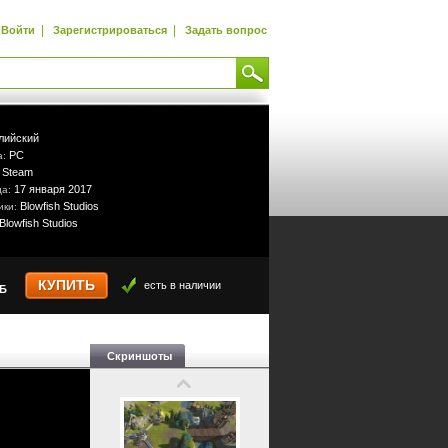
|
|
Войти
Зарегистрироваться
Задать вопрос
лийский
PC
а:
Steam
:
17 января 2017
да:
Blowfish Studios
ики:
Blowfish Studios
КУПИТЬ
есть в наличии
УБ
Скриншоты