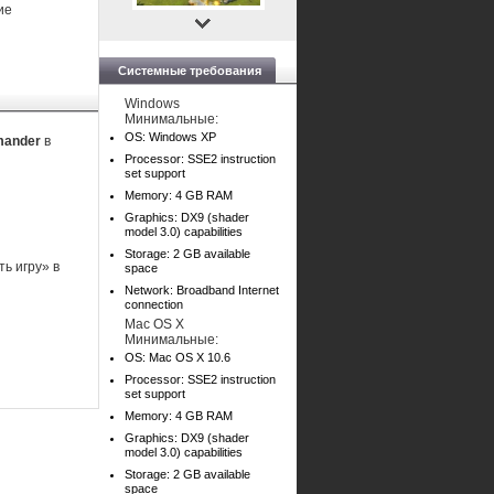
ие
Системные требования
Windows
Минимальные:
OS: Windows XP
mmander
в
Processor: SSE2 instruction
set support
Memory: 4 GB RAM
Graphics: DX9 (shader
model 3.0) capabilities
Storage: 2 GB available
ь игру» в
space
Network: Broadband Internet
connection
Mac OS X
Минимальные:
OS: Mac OS X 10.6
Processor: SSE2 instruction
set support
Memory: 4 GB RAM
Graphics: DX9 (shader
model 3.0) capabilities
Storage: 2 GB available
space