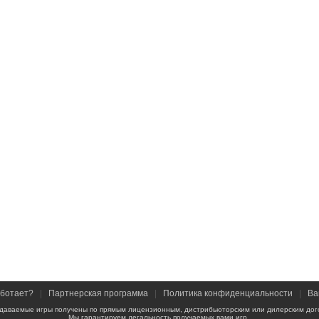
аботает?
|
Партнерская программа
|
Политика конфиденциальности
|
Ва
даваемые игры получены по прямым лицензионным, дистрибьюторским или дилерским дог
Мы гарантируем легальность получаемых вами игр.