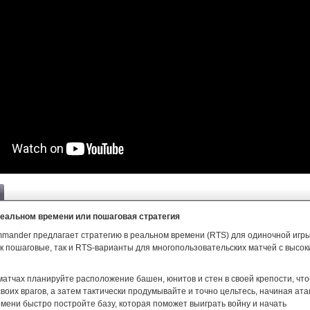
реальном времени или пошаговая стратегия
mmander предлагает стратегию в реальном времени (RTS) для одиночной игры
к пошаговые, так и RTS-варианты для многопользовательских матчей с высо
матчах планируйте расположение башен, юнитов и стен в своей крепости, чт
воих врагов, а затем тактически продумывайте и точно цельтесь, начиная ата
мени быстро постройте базу, которая поможет выиграть войну и начать