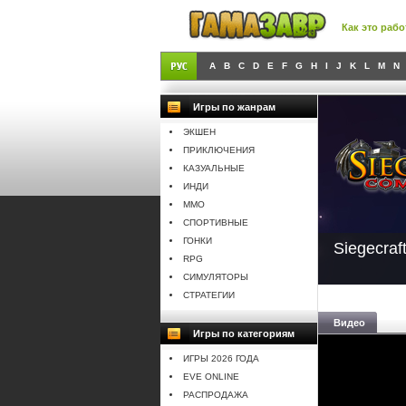
Как это рабо
A
B
C
D
E
F
G
H
I
J
K
L
M
N
Игры по жанрам
ЭКШЕН
ПРИКЛЮЧЕНИЯ
КАЗУАЛЬНЫЕ
ИНДИ
MMO
СПОРТИВНЫЕ
ГОНКИ
Siegecra
RPG
СИМУЛЯТОРЫ
СТРАТЕГИИ
Видео
Игры по категориям
ИГРЫ 2026 ГОДА
EVE ONLINE
РАСПРОДАЖА