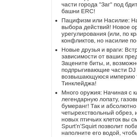
части города "Заг" под б
башни ERC!
Пацифизм или Насилие: Н
выбора действий! Новое о
урегулирования (или, по к
конфликтов, но насилие по
Новые друзья и враги: Вст
зависимости от ваших пред
Зацените биты, и, возможн
подпрыгивающие части DJ C
возвышающуюся империю т
Тинклейджа!
Много оружия: Начиная с к
легендарную лопату, газо
бумеранг! Так и абсолютно 
четырехствольный обрез, 
новых птичьих клеток вы с
Spurt’n’Squirt позволит по
наполните его водой, чтоб