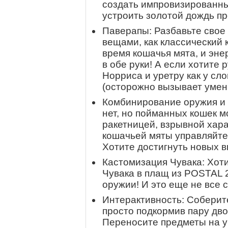
создать импровизированны
устроить золотой дождь п
Паверапы: Разбавьте свое
вещами, как классический
время кошачья мята, и эне
в обе руки! А если хотите р
Норриса и уретру как у сл
(осторожно вызывает умен
Комбинирование оружия и 
нет, но пойманных кошек 
ракетницей, взрывной хара
кошачьей мяты управляйте
Хотите достигнуть новых в
Кастомизация Чувака: Хот
Чувака в плащ из POSTAL 
оружии! И это еще не все 
Интерактивность: Соберит
просто подкормив пару дв
Переносите предметы на у