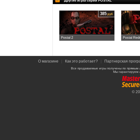
Другие игры серии POSTAL
385
руб
Postal 2
Postal Red
О магазине
|
Как это работает?
|
Партнерская прогр
Все продаваемые игры получены по прямым 
Мы гарантируем 
© 2