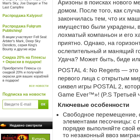
Аризоны в поисках нового ме
Man's Sky, Joe Danger и The
Last Campfire
домом. После того, как случ
Распродажа Kalypso!
закончилась тем, что их маш
имущество были украдены, вс
Распродажа Fulqrum
Publishing!
лохматый компаньон и его ха
В акции участвуют Fell Seal:
Arbiter's Mark, Deep Sky
приятно. Однако, на горизо
Derelicts, серия King's
Bounty и другие игры
ослепительный и манящий го
Скидка 20% на Плексы
Удача? Может быть, биде ил
+ Окраски в подарок!
Приобретите Плексы со
POSTAL 4: No Regerts — это
скидкой 20% и получайте
окраски для ваших кораблей
первого лица с открытым м
в подарок!
сиквел игры POSTAL 2, кото
все новости
Game Ever™»! (P.S Третьей ч
Подписка на новости
Ключевые особенности
Свободное перемещение, о
элементами песочницы: с 
Недавно смотрели
порядке выполняйте свой 
то незаконный ввоз мигран