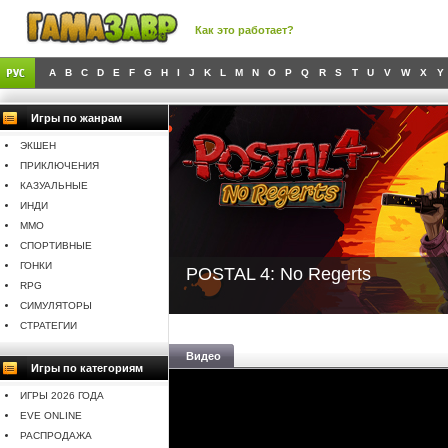
Как это работает?
A
B
C
D
E
F
G
H
I
J
K
L
M
N
O
P
Q
R
S
T
U
V
W
X
Y
Игры по жанрам
ЭКШЕН
ПРИКЛЮЧЕНИЯ
КАЗУАЛЬНЫЕ
ИНДИ
MMO
СПОРТИВНЫЕ
ГОНКИ
POSTAL 4: No Regerts
RPG
СИМУЛЯТОРЫ
СТРАТЕГИИ
Видео
Игры по категориям
ИГРЫ 2026 ГОДА
EVE ONLINE
РАСПРОДАЖА