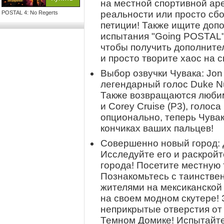
на местной спортивной аре
реальности или просто сб
POSTAL 4: No Regerts
петиции! Также ищите доп
испытания "Going POSTAL"
чтобы получить дополнител
и просто творите хаос на с
Выбор озвучки Чувака: Jon 
легендарный голос Duke N
Также возвращаются любим
и Corey Cruise (P3), голос
опционально, теперь Чувак
кончиках ваших пальцев!
Совершенно новый город: 
Исследуйте его и раскройт
города! Посетите местную 
Познакомьтесь с таинств
жителями на мексиканской
на своем модном скутере!
неприкрытые отверстия от
Темном Домике! Испытайте 