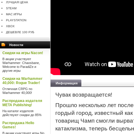
ЛУЧШАЯ ЦЕНА
STEAM
MAC ИГРЫ
PLAYSTATION
XBOX
ДЕШЕВЛЕ 100 РУБ
Новости
Скидки на игры Nacon!
В акции участвуют
Warhammer: Chaosbane,
Welcome to ParadiZe и
другие игры
Скидки на Warhammer
40,000: Rogue Trader!
Информация
Отличная CRPG по
Warhammer 40,000!
Чувак возвращается!
Распродажа издателя
Прошло несколько лет после
META Publishing!
На каталог издателя
гордый город, известный как
действуют скидки до 85%
товарищ Чамп смогли вырва
Распродажа Hello
Games!
катаклизма, теперь бесцель
В акции участвуют игры No