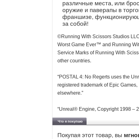
различные места, или бро
оружие и паверапы в торг
франшизе, функционирующи
за собой!
©Running With Scissors Studios LLC
Worst Game Ever™ and Running With
Service Marks of Running With Scisso
other countries.
“POSTAL 4: No Regerts uses the Unr
registered trademark of Epic Games, I
elsewhere.”
“Unreal® Engine, Copyright 1998 – 20
Что я покупаю
Покупая этот товар, вы
мгно