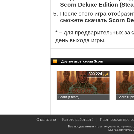
Scorn Deluxe Edition (Ste
После этого игра отобрази
сможете
скачать Scorn Del
* – для предварительных зак
день выхода игры.
Другие игры серии Scorn
899
224
руб
Scorn (Steam)
Scorn (Epi
О магазине
|
Как это работает?
|
Партнерская прогр
Все продаваемые игры получены по прямым 
Мы гарантируем 