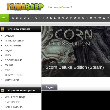
Как это работает?
A
B
C
D
E
F
G
H
I
J
K
L
M
N
O
P
Q
R
S
T
U
V
W
X
Y
Игры по жанрам
ЭКШЕН
ПРИКЛЮЧЕНИЯ
КАЗУАЛЬНЫЕ
ИНДИ
MMO
СПОРТИВНЫЕ
ГОНКИ
Scorn Deluxe Edition (Steam)
RPG
СИМУЛЯТОРЫ
СТРАТЕГИИ
Видео
Игры по категориям
ИГРЫ 2026 ГОДА
EVE ONLINE
РАСПРОДАЖА