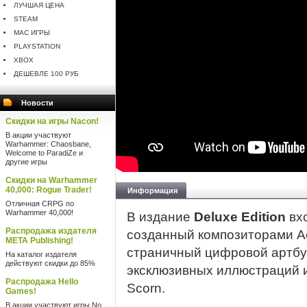
ЛУЧШАЯ ЦЕНА
STEAM
MAC ИГРЫ
PLAYSTATION
XBOX
ДЕШЕВЛЕ 100 РУБ
Новости
Скидки на игры Nacon!
В акции участвуют
Warhammer: Chaosbane,
Welcome to ParadiZe и
другие игры
Скидки на Warhammer
40,000: Rogue Trader!
Информация
Отличная CRPG по
Warhammer 40,000!
В издание
Deluxe Edition
вхо
Распродажа издателя
созданный композиторами Aet
META Publishing!
страничный цифровой артбу
На каталог издателя
действуют скидки до 85%
эксклюзивных иллюстраций 
Распродажа Hello
Scorn.
Games!
В акции участвуют игры No