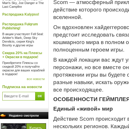
Scorn — атмосферный приклю
Man's Sky, Joe Danger и The
Last Campfire
действие которого происход
Распродажа Kalypso!
вселенной.
Распродажа Fulqrum
Он вдохновлен хайдеггеров
Publishing!
предстоит исследовать связ
В акции участвуют Fell Seal:
Arbiter's Mark, Deep Sky
кошмарного мира в полном о
Derelicts, серия King's
Bounty и другие игры
полноценным героем игры.
Скидка 20% на Плексы
+ Окраски в подарок!
В каждой локации вас ждут у
Приобретите Плексы со
персонажи, но все вместе о
скидкой 20% и получайте
окраски для ваших кораблей
протяжении игры вы будете 
в подарок!
все новости
разные навыки, искать оруж
Подписка на новости
все происходящее.
ОСОБЕННОСТИ ГЕЙМПЛЕ
Единый «живой» мир
Недавно смотрели
Действие Scorn происходит 
нескольких регионов. Кажды