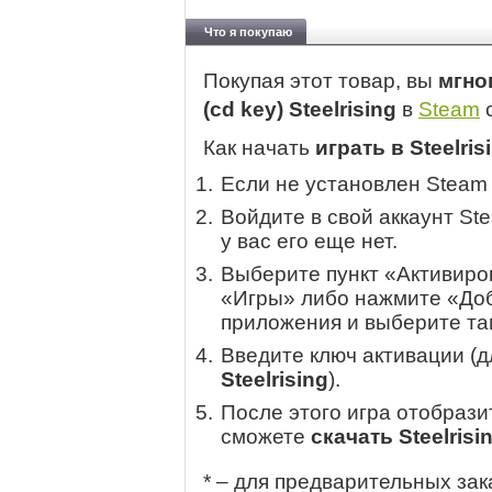
Что я покупаю
Покупая этот товар, вы
мгно
(cd key) Steelrising
в
Steam
с
Как начать
играть в Steelris
Если не установлен Steam
Войдите в свой аккаунт St
у вас его еще нет.
Выберите пункт «Активиров
«Игры» либо нажмите «Доб
приложения и выберите там
Введите ключ активации (
Steelrising
).
После этого игра отобрази
сможете
скачать Steelrisi
* – для предварительных зак