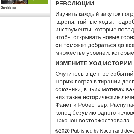
РЕВОЛЮЦИИ
Steelrising
Изучить каждый закуток погр
кареты, тайные ходы, подроб
инструменты, которые попаду
чтобы открывать новые гори
он поможет добраться до вс
множестве уровней, которые
ИЗМЕНИТЕ ХОД ИСТОРИИ
Очутитесь в центре событий
Париж погряз в тирании десп
союзники, в чьих мотивах в
них такие исторические личн
Файет и Робеспьер. Распута
конец безумию одного челов
наконец восторжествовала.
©2020 Published by Nacon and devel