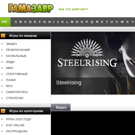
Как это работает?
A
B
C
D
E
F
G
H
I
J
K
L
M
N
O
P
Q
R
S
T
U
V
W
X
Y
Игры по жанрам
ЭКШЕН
ПРИКЛЮЧЕНИЯ
КАЗУАЛЬНЫЕ
ИНДИ
MMO
СПОРТИВНЫЕ
ГОНКИ
Steelrising
RPG
СИМУЛЯТОРЫ
СТРАТЕГИИ
Видео
Игры по категориям
ИГРЫ 2026 ГОДА
EVE ONLINE
РАСПРОДАЖА