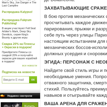
Man's Sky, Joe Danger и The
Last Campfire
ЗАХВАТЫВАЮЩИЕ СРАЖЕ
Распродажа Kalypso!
В бою против механических 
Распродажа Fulqrum
просчитывать каждое движен
Publishing!
парирования, прыжки и разр
В акции участвуют Fell Seal:
Arbiter's Mark, Deep Sky
себе путь через улицы Пари
Derelicts, серия King's
Bounty и другие игры
настоящим испытанием для 
Скидка 20% на Плексы
механических боссов-исполи
+ Окраски в подарок!
Приобретите Плексы со
должных усердия и сноровки
скидкой 20% и получайте
окраски для ваших кораблей
ЭГИДА: ПЕРСОНАЖ С Н
в подарок!
все новости
Найдите свой стиль игры и 
Подписка на новости
необходимые умения. Попроб
отважного защитника, смерт
стихий. Пользуйтесь преим
навыков и отыгрывайте кажд
Недавно смотрели
ВАША АРЕНА ДЛЯ СРАЖЕ