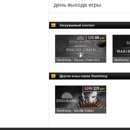
день выхода игры.
Загружаемый контент
125
68
руб
Steelrising - Discus Chain DLC
Steelrising
Другие игры серии Steelrising
1199
119
руб
Steelrising - Bastille Edition