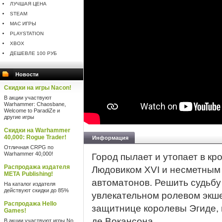
ЛУЧШАЯ ЦЕНА
STEAM
MAC ИГРЫ
PLAYSTATION
XBOX
ДЕШЕВЛЕ 100 РУБ
Новости
Скидки на игры Nacon!
В акции участвуют
Warhammer: Chaosbane,
Welcome to ParadiZe и
другие игры
Скидки на Warhammer
40,000: Rogue Trader!
Информация
Отличная CRPG по
Warhammer 40,000!
Город пылает и утопает в к
Распродажа издателя
Людовиком XVI и несметным
META Publishing!
автоматонов. Решить судьбу
На каталог издателя
действуют скидки до 85%
увлекательном ролевом экш
Распродажа Hello
защитнице королевы Эгиде,
Games!
де Вокансона.
В акции участвуют игры No