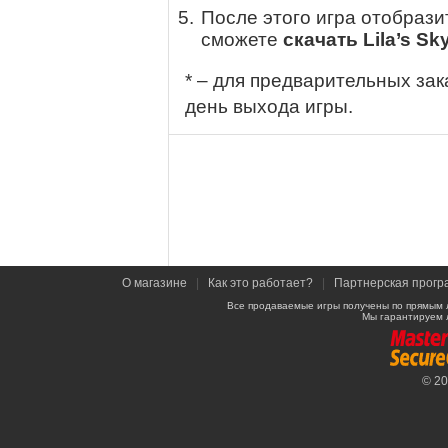
После этого игра отобрази
сможете
скачать Lila’s Sk
* – для предварительных зак
день выхода игры.
О магазине
|
Как это работает?
|
Партнерская прогр
Все продаваемые игры получены по прямым 
Мы гарантируем 
© 2