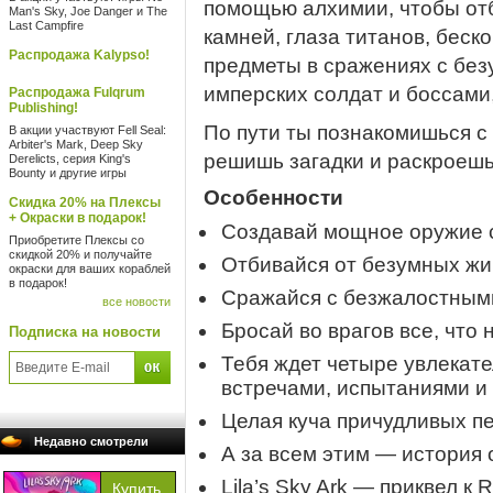
помощью алхимии, чтобы отб
Man's Sky, Joe Danger и The
Last Campfire
камней, глаза титанов, бес
Распродажа Kalypso!
предметы в сражениях с бе
имперских солдат и боссами,
Распродажа Fulqrum
Publishing!
По пути ты познакомишься 
В акции участвуют Fell Seal:
Arbiter's Mark, Deep Sky
решишь загадки и раскроешь
Derelicts, серия King's
Bounty и другие игры
Особенности
Скидка 20% на Плексы
+ Окраски в подарок!
Создавай мощное оружие 
Приобретите Плексы со
скидкой 20% и получайте
Отбивайся от безумных жи
окраски для ваших кораблей
в подарок!
Сражайся с безжалостными
все новости
Бросай во врагов все, что 
Подписка на новости
Тебя ждет четыре увлекат
встречами, испытаниями и 
Целая куча причудливых п
Недавно смотрели
А за всем этим — история 
Lila’s Sky Ark — приквел к 