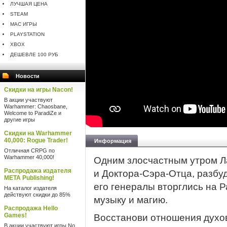
ЛУЧШАЯ ЦЕНА
STEAM
MAC ИГРЫ
PLAYSTATION
XBOX
ДЕШЕВЛЕ 100 РУБ
Новости
Скидки на игры Nacon!
В акции участвуют
Warhammer: Chaosbane,
Welcome to ParadiZe и
другие игры
Скидки на Warhammer
40,000: Rogue Trader!
Информация
Отличная CRPG по
Warhammer 40,000!
Одним злосчастным утром Ла
Распродажа издателя
и Доктора-Сэра-Отца, разбу
META Publishing!
его генералы вторглись на Р
На каталог издателя
действуют скидки до 85%
музыку и магию.
Распродажа Hello
Games!
Восстанови отношения духов
В акции участвуют игры No