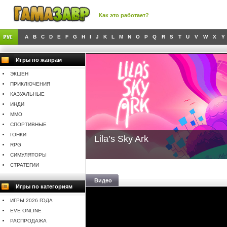
Как это работает?
A
B
C
D
E
F
G
H
I
J
K
L
M
N
O
P
Q
R
S
T
U
V
W
X
Y
Игры по жанрам
ЭКШЕН
ПРИКЛЮЧЕНИЯ
КАЗУАЛЬНЫЕ
ИНДИ
MMO
СПОРТИВНЫЕ
ГОНКИ
Lila’s Sky Ark
RPG
СИМУЛЯТОРЫ
СТРАТЕГИИ
Видео
Игры по категориям
ИГРЫ 2026 ГОДА
EVE ONLINE
РАСПРОДАЖА