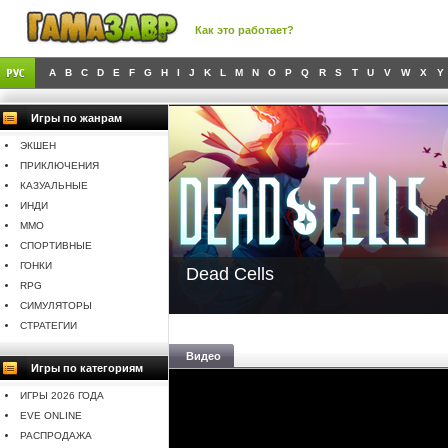
Как это работает?
A
B
C
D
E
F
G
H
I
J
K
L
M
N
O
P
Q
R
S
T
U
V
W
X
Y
Игры по жанрам
ЭКШЕН
ПРИКЛЮЧЕНИЯ
КАЗУАЛЬНЫЕ
ИНДИ
MMO
СПОРТИВНЫЕ
ГОНКИ
Dead Cells
RPG
СИМУЛЯТОРЫ
СТРАТЕГИИ
Видео
Игры по категориям
ИГРЫ 2026 ГОДА
EVE ONLINE
РАСПРОДАЖА