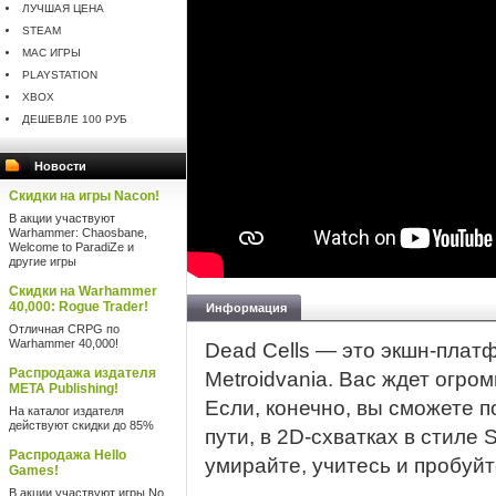
ЛУЧШАЯ ЦЕНА
STEAM
MAC ИГРЫ
PLAYSTATION
XBOX
ДЕШЕВЛЕ 100 РУБ
Новости
Скидки на игры Nacon!
В акции участвуют
Warhammer: Chaosbane,
Welcome to ParadiZe и
другие игры
Скидки на Warhammer
40,000: Rogue Trader!
Информация
Отличная CRPG по
Warhammer 40,000!
Dead Cells — это экшн-платф
Распродажа издателя
Metroidvania. Вас ждет огро
META Publishing!
Если, конечно, вы сможете по
На каталог издателя
действуют скидки до 85%
пути, в 2D-схватках в стиле S
Распродажа Hello
умирайте, учитесь и пробуйт
Games!
В акции участвуют игры No