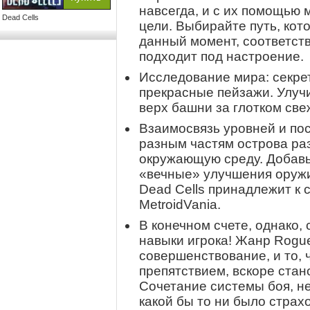
навсегда, и с их помощью
Dead Cells
цели. Выбирайте путь, кот
данный момент, соответст
подходит под настроение.
Исследование мира: секре
прекрасные пейзажи. Улуч
верх башни за глотком свеж
Взаимосвязь уровней и по
разным частям острова ра
окружающую среду. Добавь
«вечные» улучшения оружи
Dead Cells принадлежит к 
MetroidVania.
В конечном счете, однако
навыки игрока! Жанр Rogue
совершенствование, и то,
препятствием, вскоре стан
Сочетание системы боя, н
какой бы то ни было стра