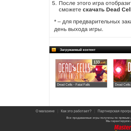
После этого игра отобрази
сможете
скачать Dead Cel
* – для предварительных зак
день выхода игры.
Загружаемый контент
133
руб
Dead Cells - Fatal Falls
Dead Cells
О магазине
|
Как это работает?
|
Партнерская прогр
Все продаваемые игры получены по прямым 
Мы гарантируем 