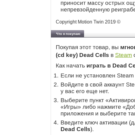
приносит массу острых ощ
непревзойденную реиграбе
Copyright Motion Twin 2019 ©
Что я покупаю
Покупая этот товар, вы
мгно
(cd key) Dead Cells
в
Steam
с
Как начать
играть в Dead Ce
Если не установлен Steam
Войдите в свой аккаунт St
у вас его еще нет.
Выберите пункт «Активиров
«Игры» либо нажмите «Доб
приложения и выберите там
Введите ключ активации (
Dead Cells
).