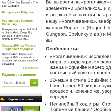
Вы выросли на «рогаликах» и
Man's Sky, Joe Danger и The
Last Campfire
элементами «рогаликов» и д
Распродажа Kalypso!
игры, которые похожи на «р
нашу «Рогаликванию», внебр
Распродажа Fulqrum
Publishing!
жанрах Rogue-lite (Rogue Lega
В акции участвуют Fell Seal:
Arbiter's Mark, Deep Sky
Gungeon, Spelunky и др.) и Me
Derelicts, серия King's
Bounty и другие игры
ilk).
Скидка 20% на Плексы
Особенности:
+ Окраски в подарок!
Приобретите Плексы со
«Рогаликвания»: исследов
скидкой 20% и получайте
окраски для ваших кораблей
мира, с каждым разом зах
в подарок!
жанра Rogue-lite и всего о
все новости
постоянный приток адрена
Подписка на новости
2D-экшн в стиле Souls-lite
боев, более 50 видов оруж
процесс и, конечно же, ув
передряг.
Недавно смотрели
Нелинейный ход игры: Сто
Тюремные башни? Особые 