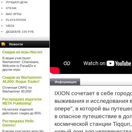
ЛУЧШАЯ ЦЕНА
STEAM
MAC ИГРЫ
PLAYSTATION
XBOX
ДЕШЕВЛЕ 100 РУБ
Новости
Скидки на игры Nacon!
В акции участвуют
Warhammer: Chaosbane,
Welcome to ParadiZe и
другие игры
Скидки на Warhammer
40,000: Rogue Trader!
Информация
Отличная CRPG по
Warhammer 40,000!
IXION сочетает в себе город
Распродажа издателя
выживания и исследования 
META Publishing!
опере", в которой вы путеше
На каталог издателя
действуют скидки до 85%
в опасное путешествие в д
Распродажа Hello
космической станции Tiqqun,
Games!
новый дом для человечества 
В акции участвуют игры No