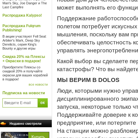
Man's Sky, Joe Danger и The
может выполнять его функци
Last Campfire
Распродажа Kalypso!
Поддержание работоспособн
полетом потребует искусных
Распродажа Fulqrum
Publishing!
мышления, поскольку вам п
В акции участвуют Fell Seal:
Arbiter's Mark, Deep Sky
обеспечивать целостность к
Derelicts, серия King's
Bounty и другие игры
управлять энергопотреблени
Скидка 20% на Плексы
Какой выбор вы сделаете п
+ Окраски в подарок!
Приобретите Плексы со
катастрофы? Что вы найдете
скидкой 20% и получайте
окраски для ваших кораблей
МЫ ВЕРИМ В DOLOS
в подарок!
все новости
Люди, которыми нужно управл
Подписка на новости
дисциплинированного экипаж
запуска, некоторые только 
Поддерживайте доверие к ко
предприятие, или потерпите 
Недавно смотрели
На станции можно разблокир