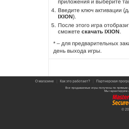
приложения и выберите там
Введите ключ активации (
IXION
).
После этого игра отобрази
сможете
скачать IXION
.
* – для предварительных зак
день выхода игры.
О магазине
|
Как это работает?
|
Партнерская прогр
Все продаваемые игры получены по прямым 
Мы гарантируем 
© 2