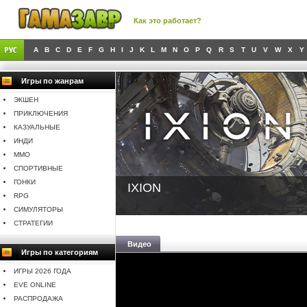
Как это работает?
A
B
C
D
E
F
G
H
I
J
K
L
M
N
O
P
Q
R
S
T
U
V
W
X
Y
Игры по жанрам
ЭКШЕН
ПРИКЛЮЧЕНИЯ
КАЗУАЛЬНЫЕ
ИНДИ
MMO
СПОРТИВНЫЕ
ГОНКИ
IXION
RPG
СИМУЛЯТОРЫ
СТРАТЕГИИ
Видео
Игры по категориям
ИГРЫ 2026 ГОДА
EVE ONLINE
РАСПРОДАЖА