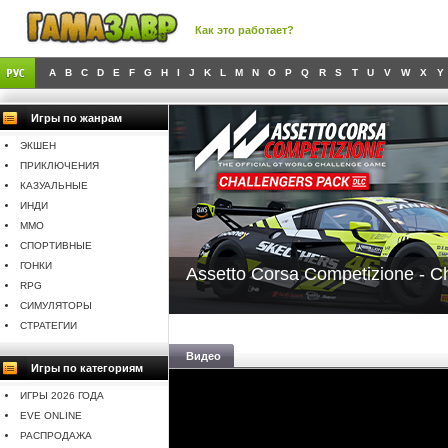
Как это работает?
A
B
C
D
E
F
G
H
I
J
K
L
M
N
O
P
Q
R
S
T
U
V
W
X
Y
Игры по жанрам
ЭКШЕН
ПРИКЛЮЧЕНИЯ
КАЗУАЛЬНЫЕ
ИНДИ
MMO
СПОРТИВНЫЕ
ГОНКИ
Assetto Corsa Competizione - C
RPG
СИМУЛЯТОРЫ
СТРАТЕГИИ
Видео
Игры по категориям
ИГРЫ 2026 ГОДА
EVE ONLINE
РАСПРОДАЖА