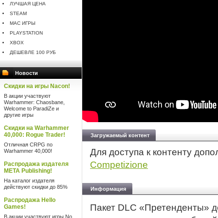
ЛУЧШАЯ ЦЕНА
STEAM
MAC ИГРЫ
PLAYSTATION
XBOX
ДЕШЕВЛЕ 100 РУБ
Новости
Скидки на игры Nacon!
В акции участвуют
Warhammer: Chaosbane,
Welcome to ParadiZe и
другие игры
Скидки на Warhammer
40,000: Rogue Trader!
Загружаемый контент
Отличная CRPG по
Для доступа к контенту доп
Warhammer 40,000!
Competizione
Распродажа издателя
META Publishing!
На каталог издателя
действуют скидки до 85%
Информация
Распродажа Hello
Пакет DLC «Претенденты» до
Games!
В акции участвуют игры No