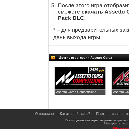
После этого игра отобрази
сможете
скачать Assetto 
Pack DLC
.
* – для предварительных зак
день выхода игры.
Другие игры серии Assetto Corsa
2429
руб
Assetto Corsa Competizione
Assetto Co
О магазине
|
Как это работает?
|
Партнерская прогр
Все продаваемые игры получены по прямым 
Мы гарантируем 