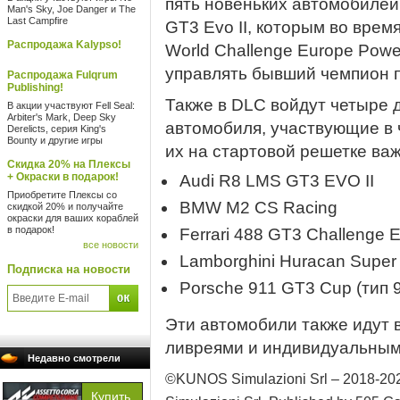
пять новеньких автомобилей
Man's Sky, Joe Danger и The
Last Campfire
GT3 Evo II, которым во врем
Распродажа Kalypso!
World Challenge Europe Powe
управлять бывший чемпион п
Распродажа Fulqrum
Publishing!
Также в DLC войдут четыре
В акции участвуют Fell Seal:
Arbiter's Mark, Deep Sky
автомобиля, участвующие в 
Derelicts, серия King's
Bounty и другие игры
их на стартовой решетке ва
Скидка 20% на Плексы
+ Окраски в подарок!
Audi R8 LMS GT3 EVO II
Приобретите Плексы со
BMW M2 CS Racing
скидкой 20% и получайте
окраски для ваших кораблей
в подарок!
Ferrari 488 GT3 Challenge 
все новости
Lamborghini Huracan Super
Подписка на новости
Porsche 911 GT3 Cup (тип 
Эти автомобили также идут
ливреями и индивидуальным
Недавно смотрели
©KUNOS Simulazioni Srl – 2018-2022