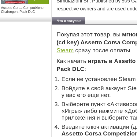
Simulazioni Srl. Published by 505 Gam
Assetto Corsa Competizione -
respective owners and are used unde
Challengers Pack DLC
Что я покупаю
Покупая этот товар, вы
мгно
(cd key) Assetto Corsa Com
Steam
сразу после оплаты.
Как начать
играть в Assetto
Pack DLC
:
Если не установлен Steam
Войдите в свой аккаунт St
у вас его еще нет.
Выберите пункт «Активиров
«Игры» либо нажмите «Доб
приложения и выберите там
Введите ключ активации (
Assetto Corsa Competizio