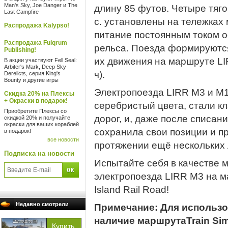
Man's Sky, Joe Danger и The
длину 85 футов. Четыре тяг
Last Campfire
с. установлены на тележках 
Распродажа Kalypso!
питание постоянным током о
Распродажа Fulqrum
рельса. Поезда формируются
Publishing!
их движения на маршруте LIR
В акции участвуют Fell Seal:
Arbiter's Mark, Deep Sky
ч).
Derelicts, серия King's
Bounty и другие игры
Электропоезда LIRR M3 и M1
Скидка 20% на Плексы
+ Окраски в подарок!
серебристый цвета, стали к
Приобретите Плексы со
дорог, и, даже после списан
скидкой 20% и получайте
окраски для ваших кораблей
сохранила свои позиции и п
в подарок!
все новости
протяжении ещё нескольких 
Подписка на новости
Испытайте себя в качестве
электропоезда LIRR M3 на ма
Island Rail Road!
Недавно смотрели
Примечание: Для использо
наличие маршрутаTrain Sim 