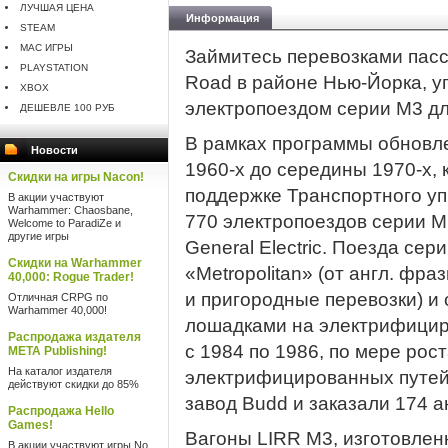
ЛУЧШАЯ ЦЕНА
Информация
STEAM
MAC ИГРЫ
Займитесь перевозками пасса
PLAYSTATION
Road в районе Нью-Йорка, у
XBOX
электропоездом серии M3 для
ДЕШЕВЛЕ 100 РУБ
В рамках программы обновле
Новости
1960-х до середины 1970-х, 
Скидки на игры Nacon!
поддержке Транспортного уп
В акции участвуют
Warhammer: Chaosbane,
770 электропоездов серии M
Welcome to ParadiZe и
другие игры
General Electric. Поезда се
Скидки на Warhammer
«Metropolitan» (от англ. фра
40,000: Rogue Trader!
и пригородные перевозки) и
Отличная CRPG по
Warhammer 40,000!
лошадками на электрифицир
Распродажа издателя
с 1984 по 1986, по мере рос
META Publishing!
На каталог издателя
электрифицированных путей,
действуют скидки до 85%
завод Budd и заказали 174 
Распродажа Hello
Games!
Вагоны LIRR M3, изготовле
В акции участвуют игры No