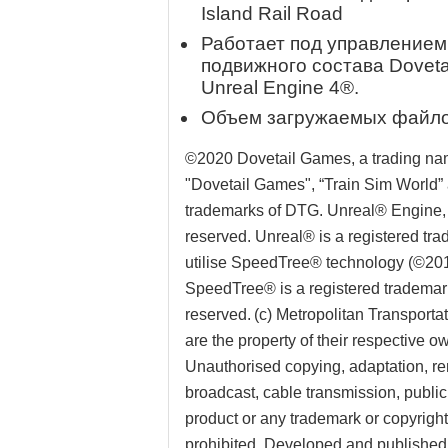
Island Rail Road
Работает под управлением
подвижного состава Dovet
Unreal Engine 4®.
Объем загружаемых файлов
©2020 Dovetail Games, a trading nam
"Dovetail Games", “Train Sim World”
trademarks of DTG. Unreal® Engine, 
reserved. Unreal® is a registered tra
utilise SpeedTree® technology (©2014 
SpeedTree® is a registered trademark o
reserved. (c) Metropolitan Transportat
are the property of their respective 
Unauthorised copying, adaptation, ren
broadcast, cable transmission, public 
product or any trademark or copyright 
prohibited. Developed and publishe