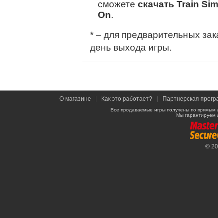
сможете
скачать Train Si
On
.
* – для предварительных зак
день выхода игры.
О магазине
|
Как это работает?
|
Партнерская прогр
Все продаваемые игры получены по прямым 
Мы гарантируем 
© 2