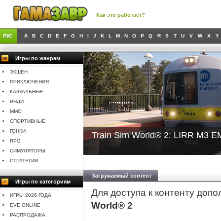
Как это работает?
A
B
C
D
E
F
G
H
I
J
K
L
M
N
O
P
Q
R
S
T
U
V
W
X
Y
Игры по жанрам
ЭКШЕН
ПРИКЛЮЧЕНИЯ
КАЗУАЛЬНЫЕ
ИНДИ
MMO
СПОРТИВНЫЕ
ГОНКИ
Train Sim World® 2: LIRR M3 
RPG
СИМУЛЯТОРЫ
СТРАТЕГИИ
Загружаемый контент
Игры по категориям
Для доступа к контенту доп
ИГРЫ 2026 ГОДА
World® 2
EVE ONLINE
РАСПРОДАЖА