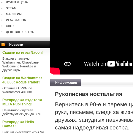
ЛУЧШАЯ ЦЕНА
STEAM
MAC ИГРЫ
PLAYSTATION
XBOX
ДЕШЕВЛЕ 100 РУБ
Новости
Скидки на игры Nacon!
В акции участвуют
Warhammer: Chaosbane,
Welcome to ParadiZe и
другие игры
Скидки на Warhammer
40,000: Rogue Trader!
Информация
Отличная CRPG по
Warhammer 40,000!
Рукописная ностальгия
Распродажа издателя
Вернитесь в 90-е и перемещ
META Publishing!
На каталог издателя
руки, письмам, следя за жиз
действуют скидки до 85%
друзьях, занудных навязчивы
Распродажа Hello
Games!
самая надоедливая сестра.
В акции участвуют игры No