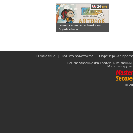
99
14
руб
Letters - a written adventure -
Digital artbook
О магазине
|
Как это работает?
|
Партнерская прогр
Все продаваемые игры получены по прямым 
Мы гарантируем 
© 2