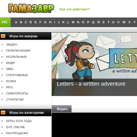
Как это работает?
A
B
C
D
E
F
G
H
I
J
K
L
M
N
O
P
Q
R
S
T
U
V
W
X
Y
Игры по жанрам
ЭКШЕН
ПРИКЛЮЧЕНИЯ
КАЗУАЛЬНЫЕ
ИНДИ
MMO
СПОРТИВНЫЕ
ГОНКИ
Letters - a written adventure
RPG
СИМУЛЯТОРЫ
СТРАТЕГИИ
Видео
Игры по категориям
ИГРЫ 2026 ГОДА
EVE ONLINE
РАСПРОДАЖА