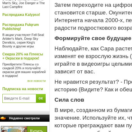
Man's Sky, Joe Danger и The
Затем переходите на цифров
Last Campfire
становится старше. Окуните
Распродажа Kalypso!
Интернета начала 2000-х, п
Распродажа Fulqrum
радости подросткового возр
Publishing!
В акции участвуют Fell Seal:
Формируйте свое будущее
Arbiter's Mark, Deep Sky
Derelicts, серия King's
Bounty и другие игры
Наблюдайте, как Сара расте
Скидка 20% на Плексы
изменят ее взрослую жизнь (
+ Окраски в подарок!
играйте в видеоигры целыми
Приобретите Плексы со
скидкой 20% и получайте
зависит от вас.
окраски для ваших кораблей
в подарок!
Не нравится результат? - П
все новости
историю (Видите? Как и обещ
Подписка на новости
Сила слов
В мире, созданном из бумаг
значение. Используйте их, 
Недавно смотрели
которые преграждают вам пу