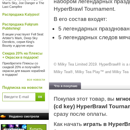
набором легендарных праздн
Man's Sky, Joe Danger и The
Last Campfire
HyperBrawl Tournament.
Распродажа Kalypso!
В его состав входят:
Распродажа Fulqrum
5 легендарных празднован
Publishing!
В акции участвуют Fell Seal:
5 легендарных следов мяч
Arbiter's Mark, Deep Sky
Derelicts, серия King's
Bounty и другие игры
Скидка 20% на Плексы
+ Окраски в подарок!
Приобретите Плексы со
© Milky Tea Limited 2019. HyperBrawl® is a r
скидкой 20% и получайте
окраски для ваших кораблей
Milky Tea®, Milky Tea Play™ and Milky Tea S
в подарок!
все новости
Что я покупаю
Подписка на новости
Покупая этот товар, вы
мгно
(cd key) HyperBrawl Tournam
сразу после оплаты.
Недавно смотрели
Как начать
играть в HyperBr