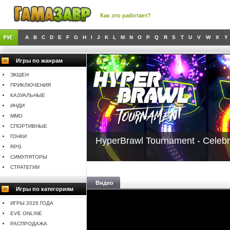
Как это работает?
A
B
C
D
E
F
G
H
I
J
K
L
M
N
O
P
Q
R
S
T
U
V
W
X
Y
Игры по жанрам
ЭКШЕН
ПРИКЛЮЧЕНИЯ
КАЗУАЛЬНЫЕ
ИНДИ
MMO
СПОРТИВНЫЕ
ГОНКИ
HyperBrawl Tournament - Celebr
RPG
СИМУЛЯТОРЫ
СТРАТЕГИИ
Видео
Игры по категориям
ИГРЫ 2026 ГОДА
EVE ONLINE
РАСПРОДАЖА