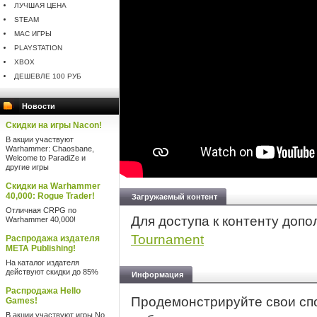
ЛУЧШАЯ ЦЕНА
STEAM
MAC ИГРЫ
PLAYSTATION
XBOX
ДЕШЕВЛЕ 100 РУБ
Новости
Скидки на игры Nacon!
В акции участвуют
Warhammer: Chaosbane,
Welcome to ParadiZe и
другие игры
Скидки на Warhammer
40,000: Rogue Trader!
Загружаемый контент
Отличная CRPG по
Для доступа к контенту доп
Warhammer 40,000!
Tournament
Распродажа издателя
META Publishing!
На каталог издателя
действуют скидки до 85%
Информация
Распродажа Hello
Продемонстрируйте свои сп
Games!
В акции участвуют игры No