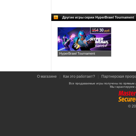
Другие игры серии HyperBrawl Tournament
154
30
руб
HyperBrawl Tournament
О магазине
|
Как это работает?
|
Партнерская прогр
Все продаваемые игры получены по прямым 
Мы гарантируем 
© 2