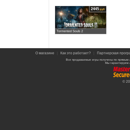
2445
руб
Tormented Souls 2
О магазине
|
Как это работает?
|
Партнерская прогр
Все продаваемые игры получены по прямым 
Мы гарантируем 
© 2