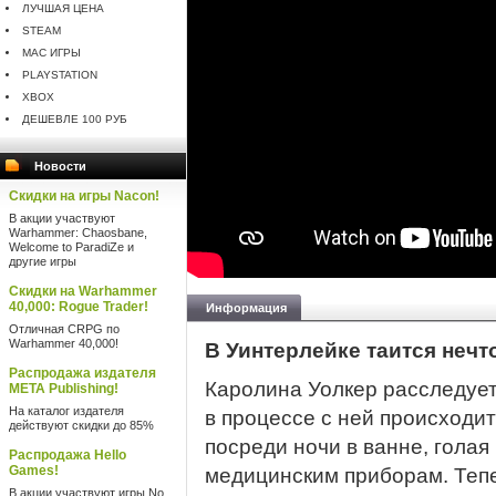
ЛУЧШАЯ ЦЕНА
STEAM
MAC ИГРЫ
PLAYSTATION
XBOX
ДЕШЕВЛЕ 100 РУБ
Новости
Скидки на игры Nacon!
В акции участвуют
Warhammer: Chaosbane,
Welcome to ParadiZe и
другие игры
Скидки на Warhammer
40,000: Rogue Trader!
Информация
Отличная CRPG по
Warhammer 40,000!
В Уинтерлейке таится нечт
Распродажа издателя
Каролина Уолкер расследует
META Publishing!
На каталог издателя
в процессе с ней происходит
действуют скидки до 85%
посреди ночи в ванне, голая
Распродажа Hello
Games!
медицинским приборам. Теп
В акции участвуют игры No