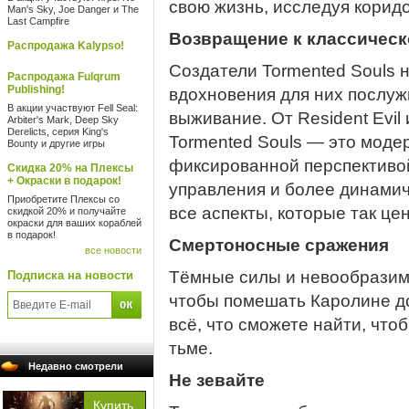
свою жизнь, исследуя корид
Man's Sky, Joe Danger и The
Last Campfire
Возвращение к классичес
Распродажа Kalypso!
Создатели Tormented Souls н
Распродажа Fulqrum
Publishing!
вдохновения для них послуж
В акции участвуют Fell Seal:
выживание. От Resident Evil и 
Arbiter's Mark, Deep Sky
Derelicts, серия King's
Tormented Souls — это моде
Bounty и другие игры
фиксированной перспективо
Скидка 20% на Плексы
+ Окраски в подарок!
управления и более динамич
Приобретите Плексы со
все аспекты, которые так ц
скидкой 20% и получайте
окраски для ваших кораблей
в подарок!
Смертоносные сражения
все новости
Тёмные силы и невообразим
Подписка на новости
чтобы помешать Каролине до
всё, что сможете найти, чтоб
тьме.
Недавно смотрели
Не зевайте