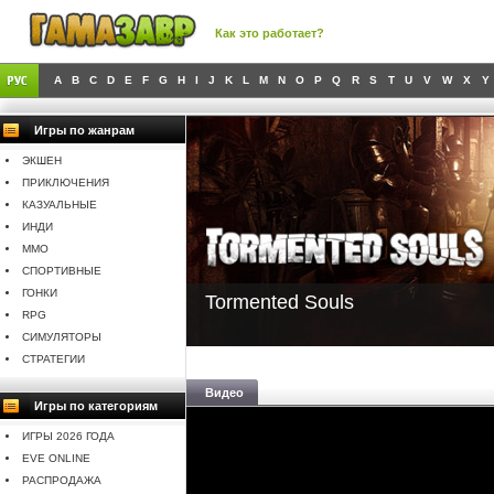
Как это работает?
A
B
C
D
E
F
G
H
I
J
K
L
M
N
O
P
Q
R
S
T
U
V
W
X
Y
Игры по жанрам
ЭКШЕН
ПРИКЛЮЧЕНИЯ
КАЗУАЛЬНЫЕ
ИНДИ
MMO
СПОРТИВНЫЕ
ГОНКИ
Tormented Souls
RPG
СИМУЛЯТОРЫ
СТРАТЕГИИ
Видео
Игры по категориям
ИГРЫ 2026 ГОДА
EVE ONLINE
РАСПРОДАЖА