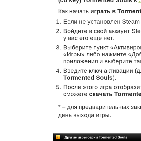
(cd key) Tormented Souls
в
Как начать
играть в Tormen
Если не установлен Steam
Войдите в свой аккаунт St
у вас его еще нет.
Выберите пункт «Активиров
«Игры» либо нажмите «Доб
приложения и выберите там
Введите ключ активации (
Tormented Souls
).
После этого игра отобрази
сможете
скачать Tormente
* – для предварительных зак
день выхода игры.
Другие игры серии Tormented Souls