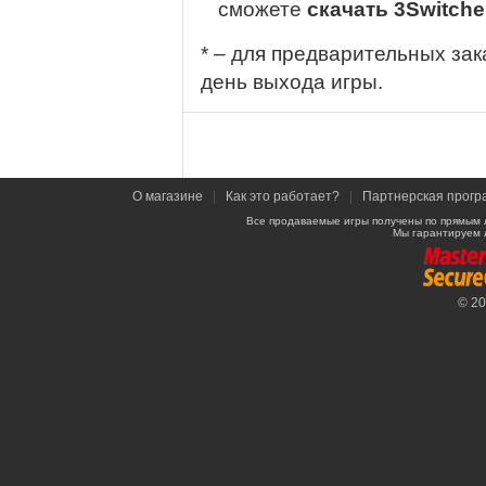
сможете
скачать 3Switch
* – для предварительных зак
день выхода игры.
О магазине
|
Как это работает?
|
Партнерская прогр
Все продаваемые игры получены по прямым 
Мы гарантируем 
© 2