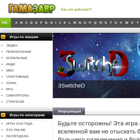
Как это работает?
A
B
C
D
E
F
G
H
I
J
K
L
M
N
O
P
Q
R
S
T
U
V
W
X
Y
Игры по жанрам
ЭКШЕН
ПРИКЛЮЧЕНИЯ
КАЗУАЛЬНЫЕ
ИНДИ
MMO
СПОРТИВНЫЕ
ГОНКИ
3SwitcheD
RPG
СИМУЛЯТОРЫ
СТРАТЕГИИ
Информация
Игры по категориям
Будьте осторожны! Эта игра
ИГРЫ 2026 ГОДА
EVE ONLINE
вселенной вам не отыскать 
РАСПРОДАЖА
большего развлечения и бол