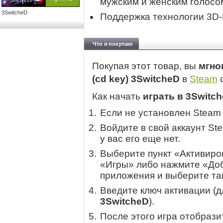
мужским и женским голосо
3SwitcheD
Поддержка технологии
3D
Что я покупаю
Покупая этот товар, вы
мгно
(cd key) 3SwitcheD
в
Steam
с
Как начать
играть в 3Switc
Если не установлен Steam
Войдите в свой аккаунт St
у вас его еще нет.
Выберите пункт «Активиров
«Игры» либо нажмите «Доб
приложения и выберите там
Введите ключ активации (
3SwitcheD
).
После этого игра отобрази