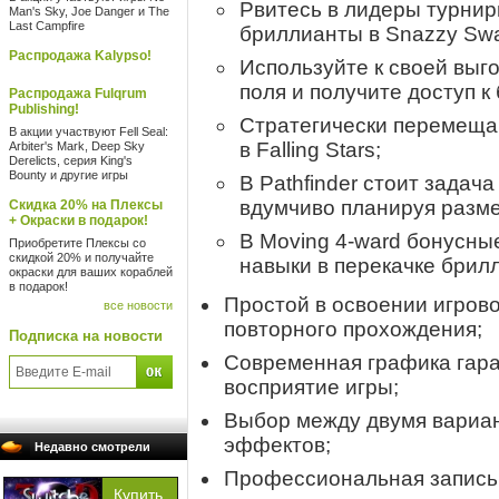
Рвитесь в лидеры турнир
Man's Sky, Joe Danger и The
Last Campfire
бриллианты в Snazzy Sw
Распродажа Kalypso!
Используйте к своей вы
поля и получите доступ к
Распродажа Fulqrum
Publishing!
Стратегически перемеща
В акции участвуют Fell Seal:
в Falling Stars;
Arbiter's Mark, Deep Sky
Derelicts, серия King's
Bounty и другие игры
В Pathfinder стоит задач
вдумчиво планируя разм
Скидка 20% на Плексы
+ Окраски в подарок!
В Moving
4-ward
бонусные
Приобретите Плексы со
скидкой 20% и получайте
навыки в перекачке брил
окраски для ваших кораблей
в подарок!
Простой в освоении игров
все новости
повторного прохождения;
Подписка на новости
Современная графика гара
восприятие игры;
Выбор между двумя вариа
эффектов;
Недавно смотрели
Профессиональная запись