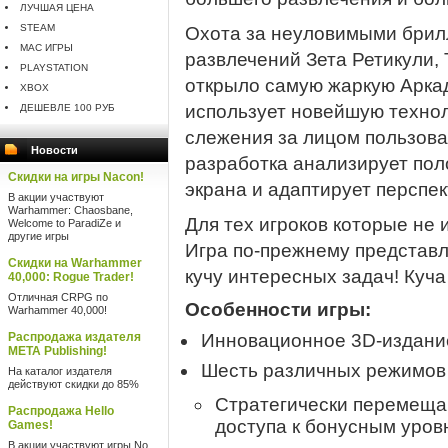
ЛУЧШАЯ ЦЕНА
STEAM
Охота за неуловимыми брил
MAC ИГРЫ
развлечений Зета Ретикули, T
PLAYSTATION
открыло самую жаркую Аркад
XBOX
использует новейшую технол
ДЕШЕВЛЕ 100 РУБ
слежения за лицом пользов
Новости
разработка анализирует по
Скидки на игры Nacon!
экрана и адаптирует перспе
В акции участвуют
Warhammer: Chaosbane,
Для тех игроков которые не
Welcome to ParadiZe и
другие игры
Игра
по-прежнему
представл
Скидки на Warhammer
кучу интересных задач! Куча
40,000: Rogue Trader!
Отличная CRPG по
Особенности игры:
Warhammer 40,000!
Распродажа издателя
Инновационное
3D-издани
META Publishing!
Шесть различных режимов 
На каталог издателя
действуют скидки до 85%
Стратегически перемеща
Распродажа Hello
доступа к бонусным уровня
Games!
В акции участвуют игры No