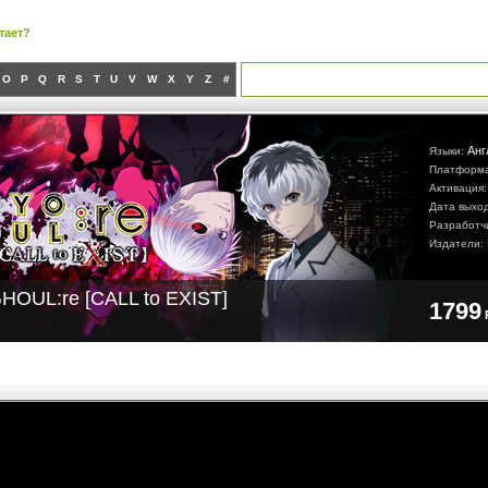
тает?
O
P
Q
R
S
T
U
V
W
X
Y
Z
#
Анг
Языки:
Платформ
Активация
Дата выхо
Разработч
Издатели:
OUL:re [CALL to EXIST]
1799