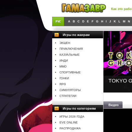
Как это рабо
A
B
C
D
E
F
G
H
I
J
K
L
M
N
Игры по жанрам
ЭКШЕН
ПРИКЛЮЧЕНИЯ
КАЗУАЛЬНЫЕ
ИНДИ
MMO
СПОРТИВНЫЕ
ГОНКИ
TOKYO GH
RPG
СИМУЛЯТОРЫ
СТРАТЕГИИ
Видео
Игры по категориям
ИГРЫ 2026 ГОДА
EVE ONLINE
РАСПРОДАЖА