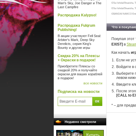
Man's Sky, Joe Danger и The
©Sui Ishida/Shueisha, 
Last Campfire
©Sui Ishida/Shueisha, 
©BANDAI NAMCO Enter
Распродажа Kalypso!
Распродажа Fulqrum
Что я покупаю
Publishing!
В акции участвуют Fell Seal:
Покупая этот 
Arbiter's Mark, Deep Sky
Derelicts, серия King's
EXIST]
в
Stea
Bounty и другие игры
Как начать
иг
Скидка 20% на Плексы
+ Окраски в подарок!
Если не ус
Приобретите Плексы со
Войдите в 
скидкой 20% и получайте
Выберите п
окраски для ваших кораблей
левом нижн
в подарок!
все новости
Введите кл
После этог
Подписка на новости
[CALL to E
* – для предв
Недавно смотрели