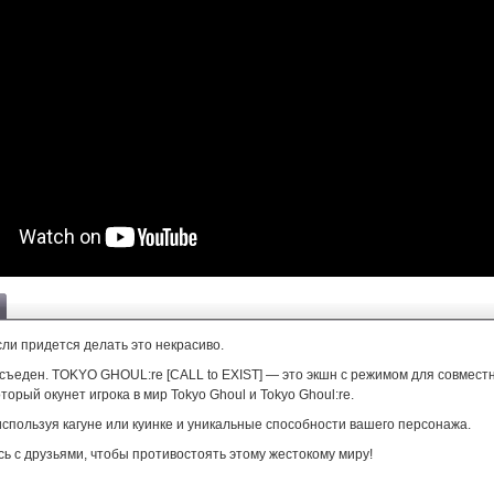
ли придется делать это некрасиво.
 съеден. TOKYO GHOUL:re [CALL to EXIST] — это экшн с режимом для совмест
торый окунет игрока в мир Tokyo Ghoul и Tokyo Ghoul:re.
спользуя кагуне или куинке и уникальные способности вашего персонажа.
ь с друзьями, чтобы противостоять этому жестокому миру!