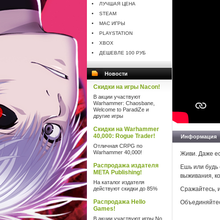
ЛУЧШАЯ ЦЕНА
STEAM
MAC ИГРЫ
PLAYSTATION
XBOX
ДЕШЕВЛЕ 100 РУБ
Новости
Скидки на игры Nacon!
В акции участвуют
Warhammer: Chaosbane,
Welcome to ParadiZe и
другие игры
Скидки на Warhammer
40,000: Rogue Trader!
Информация
Отличная CRPG по
Warhammer 40,000!
Живи. Даже ес
Распродажа издателя
Ешь или будь
META Publishing!
выживания, ко
На каталог издателя
действуют скидки до 85%
Сражайтесь, и
Распродажа Hello
Объединяйтес
Games!
В акции участвуют игры No