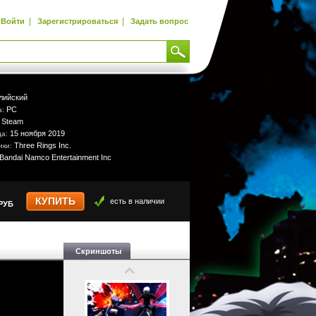
|
|
Войти
Зарегистрироваться
Задать вопрос
лийский
PC
а:
Steam
:
15 ноября 2019
да:
Three Rings Inc.
ики:
Bandai Namco Entertainment Inc
КУПИТЬ
есть в наличии
РУБ
Скриншоты