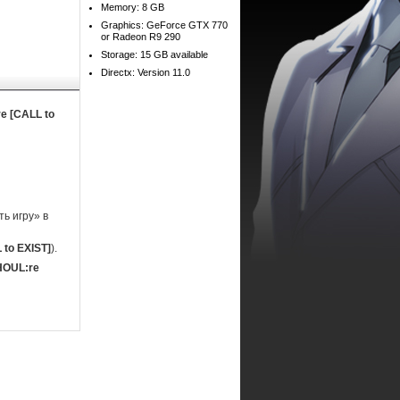
Memory: 8 GB
Graphics: GeForce GTX 770
or Radeon R9 290
Storage: 15 GB available
Directx: Version 11.0
e [CALL to
ь игру» в
to EXIST]
).
HOUL:re