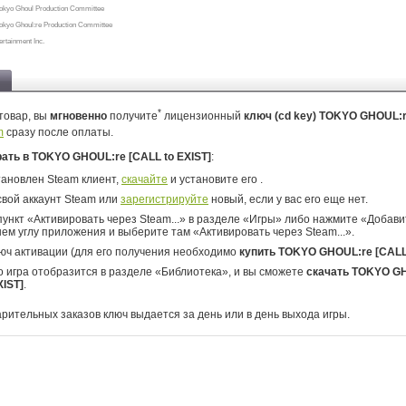
Tokyo Ghoul Production Committee
Tokyo Ghoul:re Production Committee
tainment Inc.
*
товар, вы
мгновенно
получите
лицензионный
ключ (cd key) TOKYO GHOUL:r
m
сразу после оплаты.
рать в TOKYO GHOUL:re [CALL to EXIST]
:
тановлен Steam клиент,
скачайте
и установите его .
свой аккаунт Steam или
зарегистрируйте
новый, если у вас его еще нет.
ункт «Активировать через Steam...» в разделе «Игры» либо нажмите «Добавит
ем углу приложения и выберите там «Активировать через Steam...».
юч активации (для его получения необходимо
купить TOKYO GHOUL:re [CALL 
о игра отобразится в разделе «Библиотека», и вы сможете
скачать TOKYO G
XIST]
.
арительных заказов ключ выдается за день или в день выхода игры.