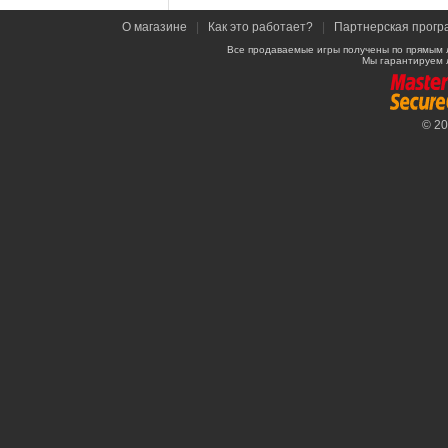
О магазине
|
Как это работает?
|
Партнерская прогр
Все продаваемые игры получены по прямым 
Мы гарантируем 
© 2