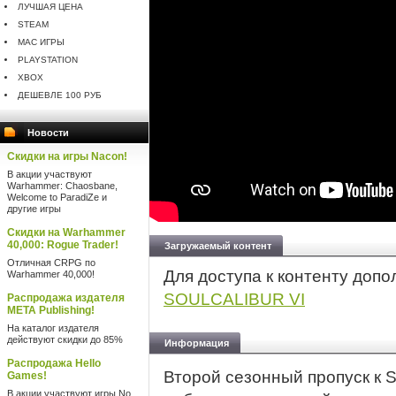
ЛУЧШАЯ ЦЕНА
STEAM
MAC ИГРЫ
PLAYSTATION
XBOX
ДЕШЕВЛЕ 100 РУБ
Новости
Скидки на игры Nacon!
В акции участвуют
Warhammer: Chaosbane,
Welcome to ParadiZe и
другие игры
Скидки на Warhammer
40,000: Rogue Trader!
Загружаемый контент
Отличная CRPG по
Для доступа к контенту допо
Warhammer 40,000!
SOULCALIBUR VI
Распродажа издателя
META Publishing!
На каталог издателя
действуют скидки до 85%
Информация
Распродажа Hello
Второй сезонный пропуск к
Games!
В акции участвуют игры No