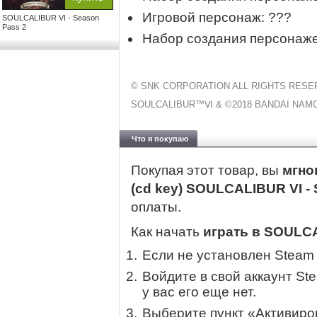
Игровой персонаж: ???
SOULCALIBUR VI - Season
Pass 2
Набор создания персонаж
© SNK CORPORATION ALL RIGHTS RESE
SOULCALIBUR™Ⅵ & ©2018 BANDAI NAMCO E
Что я покупаю
Покупая этот товар, вы
мгно
(cd key) SOULCALIBUR VI -
оплаты.
Как начать
играть в SOULCA
Если не установлен Steam
Войдите в свой аккаунт St
у вас его еще нет.
Выберите пункт «Активиров