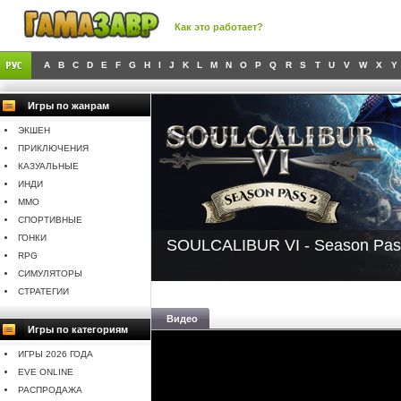
Как это работает?
A
B
C
D
E
F
G
H
I
J
K
L
M
N
O
P
Q
R
S
T
U
V
W
X
Y
Игры по жанрам
ЭКШЕН
ПРИКЛЮЧЕНИЯ
КАЗУАЛЬНЫЕ
ИНДИ
MMO
СПОРТИВНЫЕ
ГОНКИ
SOULCALIBUR VI - Season Pas
RPG
СИМУЛЯТОРЫ
СТРАТЕГИИ
Видео
Игры по категориям
ИГРЫ 2026 ГОДА
EVE ONLINE
РАСПРОДАЖА