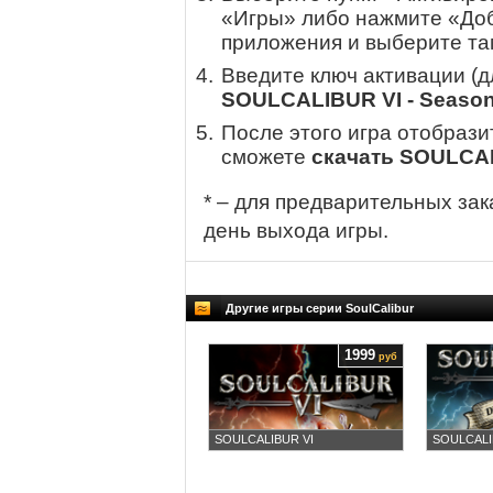
«Игры» либо нажмите «Доб
приложения и выберите там
Введите ключ активации (
SOULCALIBUR VI - Season
После этого игра отобрази
сможете
скачать SOULCAL
* – для предварительных зак
день выхода игры.
Другие игры серии SoulCalibur
1999
руб
SOULCALIBUR VI
SOULCALIBU