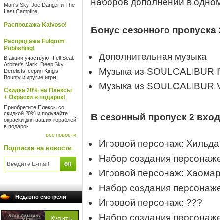
наборов дополнений в одном
Man's Sky, Joe Danger и The
Last Campfire
Распродажа Kalypso!
Бонус сезонного пропуска 
Распродажа Fulqrum
Publishing!
Дополнительная музыка
В акции участвуют Fell Seal:
Arbiter's Mark, Deep Sky
Музыка из SOULCALIBUR I
Derelicts, серия King's
Bounty и другие игры
Музыка из SOULCALIBUR V
Скидка 20% на Плексы
+ Окраски в подарок!
Приобретите Плексы со
скидкой 20% и получайте
В сезонный пропуск 2 вхо
окраски для ваших кораблей
в подарок!
все новости
Игровой персонаж: Хильда
Подписка на новости
Набор создания персонаж
Игровой персонаж: Хаома
Набор создания персонаж
Недавно смотрели
Игровой персонаж: ???
Набор создания персонаж