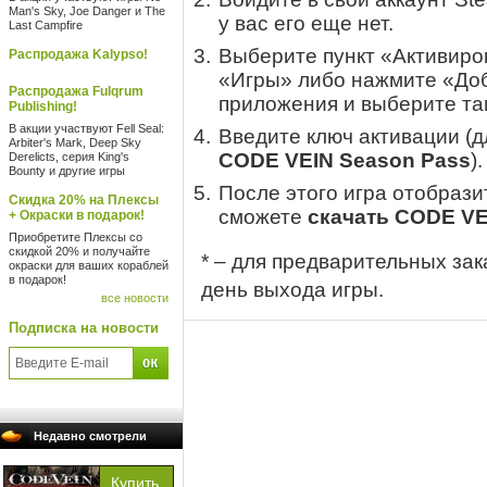
Man's Sky, Joe Danger и The
у вас его еще нет.
Last Campfire
Выберите пункт «Активиров
Распродажа Kalypso!
«Игры» либо нажмите «Доб
Распродажа Fulqrum
приложения и выберите там
Publishing!
В акции участвуют Fell Seal:
Введите ключ активации (
Arbiter's Mark, Deep Sky
CODE VEIN Season Pass
).
Derelicts, серия King's
Bounty и другие игры
После этого игра отобрази
Скидка 20% на Плексы
сможете
скачать CODE VE
+ Окраски в подарок!
Приобретите Плексы со
скидкой 20% и получайте
* – для предварительных зак
окраски для ваших кораблей
в подарок!
день выхода игры.
все новости
Подписка на новости
Недавно смотрели