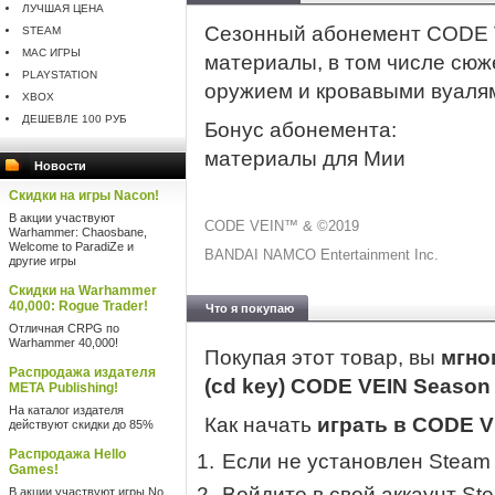
ЛУЧШАЯ ЦЕНА
Сезонный абонемент CODE 
STEAM
MAC ИГРЫ
материалы, в том числе сюж
PLAYSTATION
оружием и кровавыми вуалями
XBOX
ДЕШЕВЛЕ 100 РУБ
Бонус абонемента:
материалы для Мии
Новости
Скидки на игры Nacon!
В акции участвуют
CODE VEIN™ & ©2019
Warhammer: Chaosbane,
Welcome to ParadiZe и
BANDAI NAMCO Entertainment Inc.
другие игры
Скидки на Warhammer
40,000: Rogue Trader!
Что я покупаю
Отличная CRPG по
Warhammer 40,000!
Покупая этот товар, вы
мгно
Распродажа издателя
(cd key) CODE VEIN Season
META Publishing!
На каталог издателя
Как начать
играть в CODE V
действуют скидки до 85%
Распродажа Hello
Если не установлен Steam
Games!
Войдите в свой аккаунт St
В акции участвуют игры No