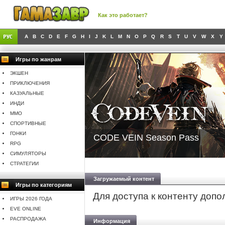
Как это работает?
A
B
C
D
E
F
G
H
I
J
K
L
M
N
O
P
Q
R
S
T
U
V
W
X
Y
Игры по жанрам
ЭКШЕН
ПРИКЛЮЧЕНИЯ
КАЗУАЛЬНЫЕ
ИНДИ
MMO
СПОРТИВНЫЕ
ГОНКИ
CODE VEIN Season Pass
RPG
СИМУЛЯТОРЫ
СТРАТЕГИИ
Загружаемый контент
Игры по категориям
Для доступа к контенту доп
ИГРЫ 2026 ГОДА
EVE ONLINE
РАСПРОДАЖА
Информация