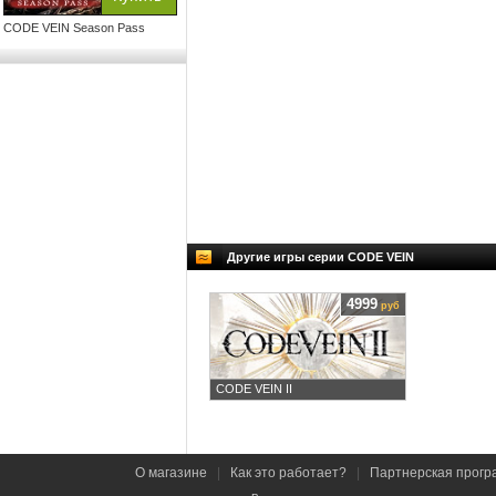
CODE VEIN Season Pass
Другие игры серии CODE VEIN
4999
руб
CODE VEIN II
О магазине
|
Как это работает?
|
Партнерская прогр