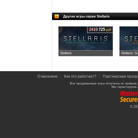
Другие игры серии Stellaris
2419
725
руб
Stellaris
Stellaris: G
О магазине
|
Как это работает?
|
Партнерская прогр
Все продаваемые игры получены по прямым 
Мы гарантируем 
© 2