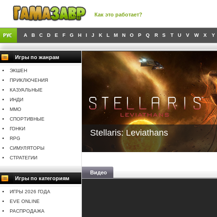
Как это работает?
A
B
C
D
E
F
G
H
I
J
K
L
M
N
O
P
Q
R
S
T
U
V
W
X
Y
Игры по жанрам
ЭКШЕН
ПРИКЛЮЧЕНИЯ
КАЗУАЛЬНЫЕ
ИНДИ
MMO
СПОРТИВНЫЕ
ГОНКИ
Stellaris: Leviathans
RPG
СИМУЛЯТОРЫ
СТРАТЕГИИ
Видео
Игры по категориям
ИГРЫ 2026 ГОДА
EVE ONLINE
РАСПРОДАЖА