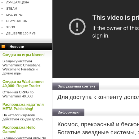
ЛУЧШАЯ ЦЕНА
STEAM
MAC ИГРЫ
PLAYSTATION
XBOX
ДЕШЕВЛЕ 100 РУБ
Новости
Скидки на игры Nacon!
В акции участвуют
Warhammer: Chaosbane,
Welcome to ParadiZe и
другие игры
Скидки на Warhammer
40,000: Rogue Trader!
Загружаемый контент
Отличная CRPG по
Для доступа к контенту доп
Warhammer 40,000!
Распродажа издателя
META Publishing!
Информация
На каталог издателя
действуют скидки до 85%
Космос, прекрасный и бескон
Распродажа Hello
Богатые звездные системы
Games!
В акции участвуют игры No