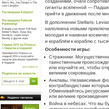
созданиями, очаги сопротив
Man's Sky, Joe Danger и The
Last Campfire
гиганты вселенной — Падши
Распродажа Kalypso!
прийти в движение после мн
Распродажа Fulqrum
В дополнении Stellaris: Levia
Publishing!
наполнена новыми приключе
В акции участвуют Fell Seal:
Arbiter's Mark, Deep Sky
молодая и наивная космичес
Derelicts, серия King's
Bounty и другие игры
и кораблём к кораблю с тыс
Скидка 20% на Плексы
+ Окраски в подарок!
Особенности игры:
Приобретите Плексы со
Стражники. Могущественны
скидкой 20% и получайте
окраски для ваших кораблей
таинственным происхожден
в подарок!
или изучайте их, чтобы отк
все новости
великим сокровищам.
Подписка на новости
Анклавы. Независимые фор
контрабандистами которыми
Обменивайтесь ресурсами,
или великие произведения
Недавно смотрели
Война в небесах. Что вы б
империи решат возобновит