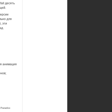
all десять
щей.
версии
льно для
, эти
ад.
ая анимация
нов;
y Paradox