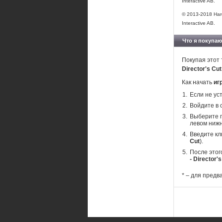
Interactive AB.
© 2013-2018 Hare
Interactive AB.
Что я покупаю
Покупая этот 
Director's Cu
Как начать
иг
Если не ус
Войдите в 
Выберите п
левом нижн
Введите кл
Cut
).
После этог
- Director'
* – для предв