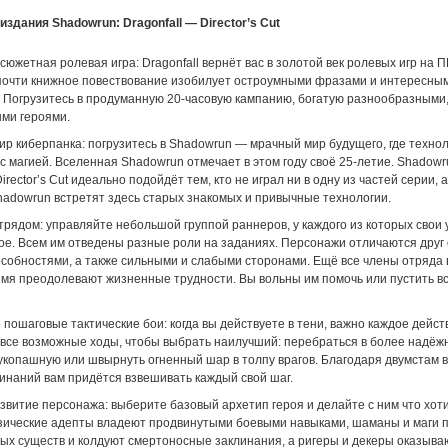
здания Shadowrun: Dragonfall — Director’s Cut
сюжетная ролевая игра: Dragonfall вернёт вас в золотой век ролевых игр на П
почти книжное повествование изобилует остроумными фразами и интересны
 Погрузитесь в продуманную 20-часовую кампанию, богатую разнообразными
ми героями.
р киберпанка: погрузитесь в Shadowrun — мрачный мир будущего, где технол
 магией. Вселенная Shadowrun отмечает в этом году своё 25-летие. Shadowr
Director’s Cut идеально подойдёт тем, кто не играл ни в одну из частей серии, 
hadowrun встретят здесь старых знакомых и привычные технологии.
трядом: управляйте небольшой группой раннеров, у каждого из которых свои
ое. Всем им отведены разные роли на заданиях. Персонажи отличаются друг 
особностями, а также сильными и слабыми сторонами. Ещё все члены отряда 
емя преодолевают жизненные трудности. Вы вольны им помочь или пустить вс
ошаговые тактические бои: когда вы действуете в тени, важно каждое дейст
все возможные ходы, чтобы выбрать наилучший: перебраться в более надёжн
рукопашную или швырнуть огненный шар в толпу врагов. Благодаря двумстам 
линаний вам придётся взвешивать каждый свой шаг.
звитие персонажа: выберите базовый архетип героя и делайте с ним что хот
зические адепты владеют продвинутыми боевыми навыками, шаманы и маги 
ых существ и колдуют смертоносные заклинания, а ригеры и декеры оказыва