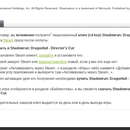
brained Holdings, Inc. All Rights Reserved. Shadowrun is a trademark of Microsoft. Published b
*
товар, вы
мгновенно
получите
лицензионный
ключ (cd key) Shadowrun: Drago
t
в
Steam
сразу после оплаты.
рать в Shadowrun: Dragonfall - Director's Cut
:
тановлен Steam клиент,
скачайте
и установите его .
свой аккаунт Steam или
зарегистрируйте
новый, если у вас его еще нет.
ункт «Активировать через Steam...» в разделе «Игры» либо нажмите «Добавит
ем углу приложения и выберите там «Активировать через Steam...».
юч активации (для его получения необходимо
купить Shadowrun: Dragonfall - 
о игра отобразится в разделе «Библиотека», и вы сможете
скачать Shadowrun
s Cut
.
арительных заказов ключ выдается за день или в день выхода игры.