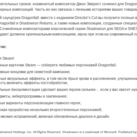
нительных треков: знаменитый композитор Джон Эверист сочинил для Dragonf
ерных композиций. Часть их них связана с личными историями ваших товари
саундтрек Dragonfall: вместе с изданием Director’s Cut вы получите полные 
ragonfall и Shadowrun Returns, а также новые композиции, созданные специа
t. Сочинённые композиторами классической серии Shadowrun для SEGA и SNES
тдают должное оригинальным композициям, звуча при этом на современный л
гое:
я Steam!
ные карточки Steam — соберите любимых персонажей Dragonfall;
вные концовки для сюжетной кампании;
ые визуальные эффекты, в том числе брызг крови и расчленения, улучшенн
сть включить эффекты постобработки;
ьные биоаугментации сделают ваших героев сильнее… если у вас хватит нуе
меты, киберпрограммы и заклинания;
е варианты персонализации главного героя;
окая проработка нескольких второстепенных персонажей;
мелких исправлений, включая обновлённые диалоги и дизайн.
brained Holdings, Inc. All Rights Reserved. Shadowrun is a trademark of Microsoft. Published b