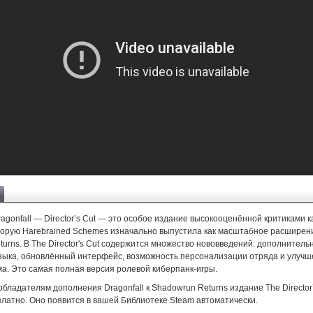
agonfall — Director’s Cut — это особое издание высокооценённой критиками 
которую Harebrained Schemes изначально выпустила как масштабное расширен
urns. В The Director's Cut содержится множество нововведений: дополнитель
узыка, обновлённый интерфейс, возможность персонализации отряда и улуч
а. Это самая полная версия ролевой киберпанк-игры.
бладателям дополнения Dragonfall к Shadowrun Returns издание The Director’
платно. Оно появится в вашей Библиотеке Steam автоматически.