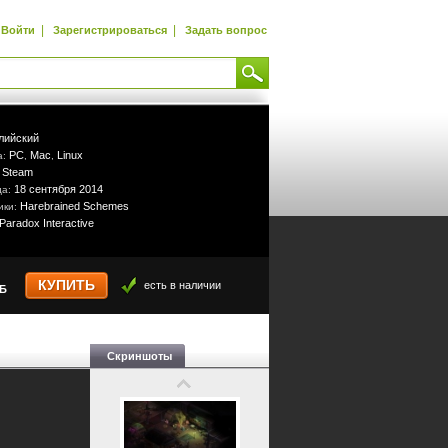
|
|
Войти
Зарегистрироваться
Задать вопрос
лийский
PC
Mac
Linux
а:
,
,
Steam
:
18 сентября 2014
да:
Harebrained Schemes
ики:
Paradox Interactive
КУПИТЬ
есть в наличии
УБ
Скриншоты