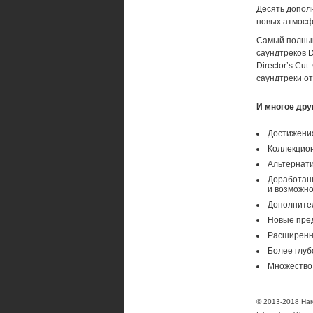
Десять допол
новых атмосф
Самый полный 
саундтреков D
Director’s Cu
саундтреки о
И многое дру
Достижени
Коллекцион
Альтернати
Доработанн
и возможно
Дополнител
Новые пред
Расширенны
Более глуб
Множество 
© 2013-2018 Hare