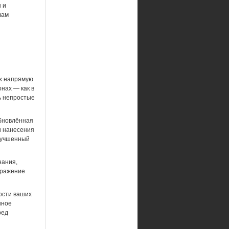
 и
вам
ых напрямую
нах — как в
ь непростые
Обновлённая
и нанесения
улучшенный
нания,
бражение
ости ваших
нное
ред