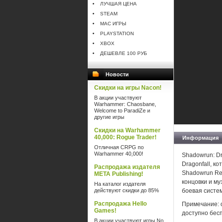
ЛУЧШАЯ ЦЕНА
STEAM
MAC ИГРЫ
PLAYSTATION
XBOX
ДЕШЕВЛЕ 100 РУБ
Новости
Скидки на игры Nacon!
В акции участвуют
Warhammer: Chaosbane,
Welcome to ParadiZe и
другие игры
Скидки на Warhammer
40,000: Rogue Trader!
Информация
Отличная CRPG по
Warhammer 40,000!
Shadowrun: Dr
Dragonfall, 
Распродажа издателя
Shadowrun Ret
META Publishing!
концовки и м
На каталог издателя
действуют скидки до 85%
боевая систем
Распродажа Hello
Примечание: о
Games!
доступно бес
В акции участвуют игры No