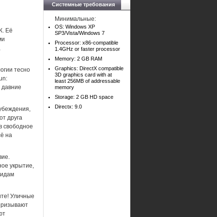
Системные требования
Минимальные:
OS: Windows XP
К. Её
SP3/Vista/Windows 7
ми
Processor: x86-compatible
,
1.4GHz or faster processor
Memory: 2 GB RAM
Graphics: DirectX compatible
огии тесно
3D graphics card with at
un:
least 256MB of addressable
а давние
memory
Storage: 2 GB HD space
Directx: 9.0
 убеждения,
от друга
в свободное
ё на
вие.
ое укрытие,
видам
ите! Уличные
призывают
ют