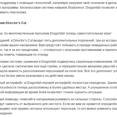
поддержку с помощью технологий, напрямую загружая своё сознание в дроны
 программы. Бесклассовая система навыков Shadowrun: Dragonfall позволит 
вивать персонажа.
ии Director’s Cut
а: по многочисленным просьбам Dragonfall теперь самостоятельная игра!
даний: в Director’s Cut входит пять дополнительных поручений, три из котор
дьбами ваших напарников. Вам предстоит побывать в прежде невиданных райо
, так и за его пределами, — столкнуться с опасными противниками и принят
бы помочь товарищам по отряду.
оевая система: сражения в Dragonfall подверглись серьёзным изменениям. 
и сделала тактические бои ещё глубже, а переработанная механика укрытий 
кнула важность расположения персонажей на поле боя. Всё это дополняет 
тал более умело реагировать на действия игрока.
ый интерфейс: в Dragonfall игровой интерфейс полностью переделан. Закли
пособности теперь расположены в более удобных местах. А улучшенное ото
ой информации во время боёв позволяет точнее оценить ситуацию.
ия команды: помогайте напарникам развивать их сильные стороны. Способн
ут зависеть от выбранного для них пути. Если же вам не нравится определё
редмет или оружие, которое использует персонаж, то его можно изменить пе
задание.