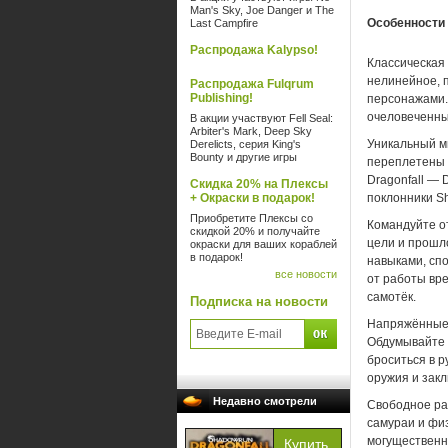
Man's Sky, Joe Danger и The
Особенности и
Last Campfire
Распродажа Kalypso!
Классическая 
нелинейное, 
Распродажа Fulqrum
Publishing!
персонажами.
очеловеченны
В акции участвуют Fell Seal:
Arbiter's Mark, Deep Sky
Уникальный ми
Derelicts, серия King's
Bounty и другие игры
переплетены с
Dragonfall — 
Скидка 20% на Плексы
+ Окраски в подарок!
поклонники S
Приобретите Плексы со
Командуйте о
скидкой 20% и получайте
цели и прошл
окраски для ваших кораблей
в подарок!
навыками, сп
все новости
от работы вр
самотёк.
Подписка на новости
Напряжённые п
Обдумывайте 
броситься в 
оружия и зак
Недавно смотрели
Свободное ра
самураи и фи
могущественн