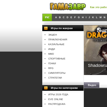
Как это рабо
A
B
C
D
E
F
G
H
I
J
K
L
M
N
Игры по жанрам
ЭКШЕН
ПРИКЛЮЧЕНИЯ
КАЗУАЛЬНЫЕ
ИНДИ
MMO
СПОРТИВНЫЕ
ГОНКИ
Shadowrun
RPG
СИМУЛЯТОРЫ
СТРАТЕГИИ
Видео
Игры по категориям
ИГРЫ 2026 ГОДА
EVE ONLINE
РАСПРОДАЖА