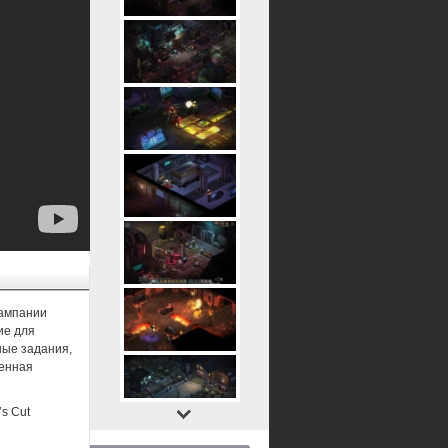
кампании
ие для
ные задания,
шенная
s Cut