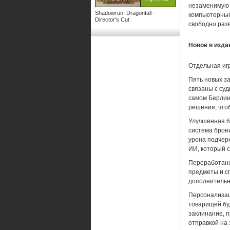
незаменимую 
Shadowrun: Dragonfall -
компьютерные
Director's Cut
свободно раз
Новое в издан
Отдельная игр
Пять новых за
связаны с су
самом Берлине
решения, что
Улучшенная б
система брон
урона подчер
ИИ, который с
Переработанн
предметы и с
дополнительн
Персонализац
товарищей буд
заклинание, п
отправкой на 