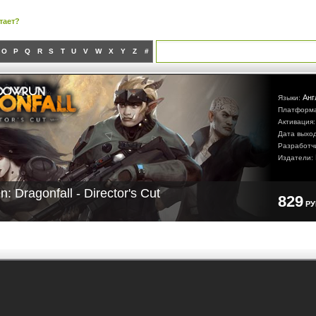
тает?
O
P
Q
R
S
T
U
V
W
X
Y
Z
#
Анг
Языки:
Платформ
Активация
Дата выхо
Разработч
Издатели:
: Dragonfall - Director's Cut
829
Р