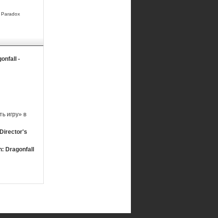
y Paradox
nfall -
ь игру» в
Director's
: Dragonfall