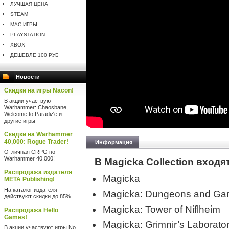
ЛУЧШАЯ ЦЕНА
STEAM
MAC ИГРЫ
PLAYSTATION
XBOX
ДЕШЕВЛЕ 100 РУБ
Новости
Скидки на игры Nacon!
В акции участвуют
Warhammer: Chaosbane,
Welcome to ParadiZe и
другие игры
Скидки на Warhammer
40,000: Rogue Trader!
Информация
Отличная CRPG по
Warhammer 40,000!
В Magicka Collection входят
Распродажа издателя
Magicka
META Publishing!
На каталог издателя
Magicka: Dungeons and Gar
действуют скидки до 85%
Magicka: Tower of Niflheim
Распродажа Hello
Games!
Magicka: Grimnir’s Laborato
В акции участвуют игры No