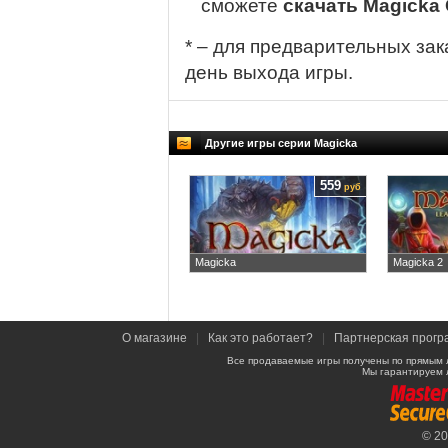
сможете
скачать Magicka 
* – для предварительных зак
день выхода игры.
Другие игры серии Magicka
559
руб
Magicka
Magicka 2
О магазине
|
Как это работает?
|
Партнерская прогр
Все продаваемые игры получены по прямым 
Мы гарантируем 
© 2