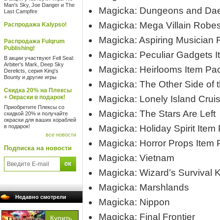
Man's Sky, Joe Danger и The
Magicka: Dungeons and D
Last Campfire
Magicka: Mega Villain Robe
Распродажа Kalypso!
Magicka: Aspiring Musician
Распродажа Fulqrum
Publishing!
Magicka: Peculiar Gadgets 
В акции участвуют Fell Seal:
Arbiter's Mark, Deep Sky
Magicka: Heirlooms Item Pa
Derelicts, серия King's
Bounty и другие игры
Magicka: The Other Side of 
Скидка 20% на Плексы
+ Окраски в подарок!
Magicka: Lonely Island Crui
Приобретите Плексы со
Magicka: The Stars Are Left
скидкой 20% и получайте
окраски для ваших кораблей
в подарок!
Magicka: Holiday Spirit Item
все новости
Magicka: Horror Props Item
Подписка на новости
Magicka: Vietnam
Magicka: Wizard’s Survival K
Magicka: Marshlands
Недавно смотрели
Magicka: Nippon
Magicka: Final Frontier