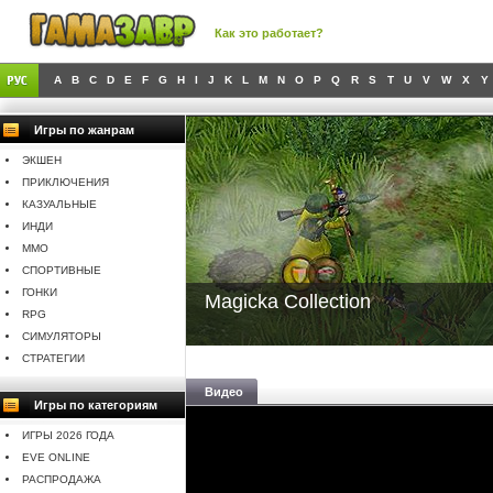
Как это работает?
A
B
C
D
E
F
G
H
I
J
K
L
M
N
O
P
Q
R
S
T
U
V
W
X
Y
Игры по жанрам
ЭКШЕН
ПРИКЛЮЧЕНИЯ
КАЗУАЛЬНЫЕ
ИНДИ
MMO
СПОРТИВНЫЕ
ГОНКИ
Magicka Collection
RPG
СИМУЛЯТОРЫ
СТРАТЕГИИ
Видео
Игры по категориям
ИГРЫ 2026 ГОДА
EVE ONLINE
РАСПРОДАЖА