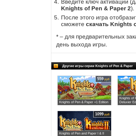
Введите ключ активации (
Knights of Pen & Paper 2
).
После этого игра отобрази
сможете
скачать Knights o
* – для предварительных зак
день выхода игры.
Другие игры серии Knights of Pen & Paper
559
руб
Knights of
Knights of Pen & Paper +1 Edition
Deluxier Ed
1099
руб
Knights of Pen and Paper I & II