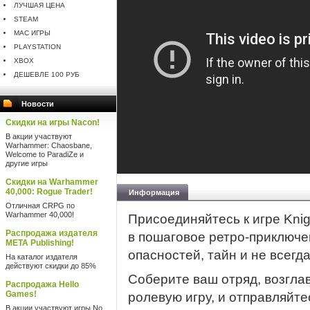
ЛУЧШАЯ ЦЕНА
STEAM
MAC ИГРЫ
PLAYSTATION
XBOX
ДЕШЕВЛЕ 100 РУБ
Новости
Скидки на игры Nacon!
В акции участвуют
Warhammer: Chaosbane,
Welcome to ParadiZe и
другие игры
Скидки на Warhammer
40,000: Rogue Trader!
Информация
Отличная CRPG по
Warhammer 40,000!
Присоединяйтесь к игре Knig
Распродажа издателя
в пошаговое ретро-приключе
META Publishing!
опасностей, тайн и не всегд
На каталог издателя
действуют скидки до 85%
Соберите ваш отряд, возглав
Распродажа Hello
Games!
ролевую игру, и отправляйт
В акции участвуют игры No