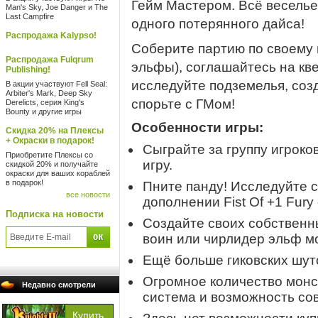
Гейм Мастером. Всё веселье
Man's Sky, Joe Danger и The
Last Campfire
одного потерянного дайса!
Распродажа Kalypso!
Соберите партию по своему в
Распродажа Fulqrum
эльфы), соглашайтесь на кв
Publishing!
исследуйте подземелья, со
В акции участвуют Fell Seal:
Arbiter's Mark, Deep Sky
спорьте с ГМом!
Derelicts, серия King's
Bounty и другие игры
Особенности игры:
Скидка 20% на Плексы
+ Окраски в подарок!
Сыграйте за группу игроко
Приобретите Плексы со
игру.
скидкой 20% и получайте
окраски для ваших кораблей
в подарок!
Пните панду! Исследуйте 
все новости
дополнении Fist Of +1 Fury
Подписка на новости
Создайте своих собственны
воин или чирлидер эльф м
Ещё больше гиковских шуто
Огромное количество монс
Недавно смотрели
система и возможность со