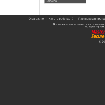
Collection
О магазине
|
Как это работает?
|
Партнерская прогр
Все продаваемые игры получены по прямым 
Мы гарантируем 
© 2