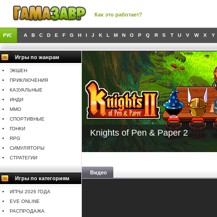
Как это работает?
A
B
C
D
E
F
G
H
I
J
K
L
M
N
O
P
Q
R
S
T
U
V
W
X
Y
Игры по жанрам
ЭКШЕН
ПРИКЛЮЧЕНИЯ
КАЗУАЛЬНЫЕ
ИНДИ
MMO
СПОРТИВНЫЕ
ГОНКИ
Knights of Pen & Paper 2
RPG
СИМУЛЯТОРЫ
СТРАТЕГИИ
Видео
Игры по категориям
ИГРЫ 2026 ГОДА
EVE ONLINE
РАСПРОДАЖА