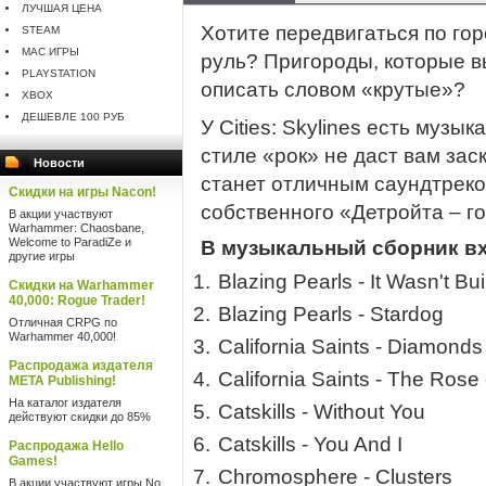
ЛУЧШАЯ ЦЕНА
Хотите передвигаться по горо
STEAM
MAC ИГРЫ
руль? Пригороды, которые в
PLAYSTATION
описать словом «крутые»?
XBOX
ДЕШЕВЛЕ 100 РУБ
У Cities: Skylines есть музы
стиле «рок» не даст вам зас
Новости
станет отличным саундтреко
Скидки на игры Nacon!
собственного «Детройта – го
В акции участвуют
Warhammer: Chaosbane,
Welcome to ParadiZe и
В музыкальный сборник в
другие игры
Blazing Pearls - It Wasn't Bui
Скидки на Warhammer
40,000: Rogue Trader!
Blazing Pearls - Stardog
Отличная CRPG по
Warhammer 40,000!
California Saints - Diamond
Распродажа издателя
California Saints - The Rose
META Publishing!
На каталог издателя
Catskills - Without You
действуют скидки до 85%
Catskills - You And I
Распродажа Hello
Games!
Chromosphere - Clusters
В акции участвуют игры No