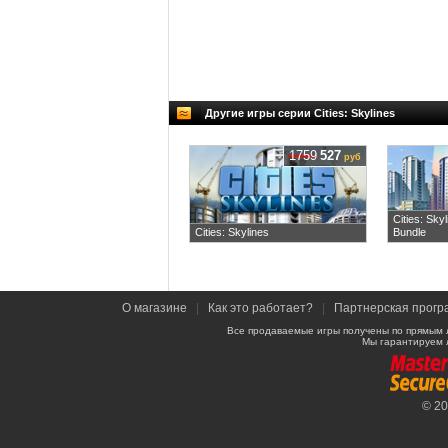
Другие игры серии Cities: Skylines
1759
527
руб
Cities: Sky
Cities: Skylines
Bundle
О магазине
|
Как это работает?
|
Партнерская прогр
Все продаваемые игры получены по прямым 
Мы гарантируем 
© 2