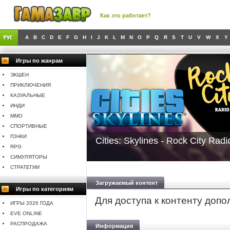
Как это работает?
A
B
C
D
E
F
G
H
I
J
K
L
M
N
O
P
Q
R
S
T
U
V
W
X
Y
Игры по жанрам
ЭКШЕН
ПРИКЛЮЧЕНИЯ
КАЗУАЛЬНЫЕ
ИНДИ
MMO
СПОРТИВНЫЕ
ГОНКИ
Cities: Skylines - Rock City Radi
RPG
СИМУЛЯТОРЫ
СТРАТЕГИИ
Загружаемый контент
Игры по категориям
Для доступа к контенту доп
ИГРЫ 2026 ГОДА
EVE ONLINE
РАСПРОДАЖА
Информация