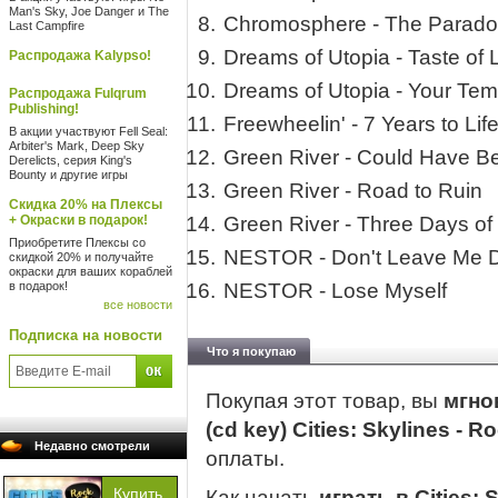
Man's Sky, Joe Danger и The
Chromosphere - The Paradox
Last Campfire
Dreams of Utopia - Taste of 
Распродажа Kalypso!
Dreams of Utopia - Your Tem
Распродажа Fulqrum
Publishing!
Freewheelin' - 7 Years to Lif
В акции участвуют Fell Seal:
Arbiter's Mark, Deep Sky
Green River - Could Have 
Derelicts, серия King's
Bounty и другие игры
Green River - Road to Ruin
Скидка 20% на Плексы
+ Окраски в подарок!
Green River - Three Days o
Приобретите Плексы со
NESTOR - Don't Leave Me 
скидкой 20% и получайте
окраски для ваших кораблей
в подарок!
NESTOR - Lose Myself
все новости
Подписка на новости
Что я покупаю
Покупая этот товар, вы
мгно
(cd key) Cities: Skylines - R
Недавно смотрели
оплаты.
Как начать
играть в Cities: 