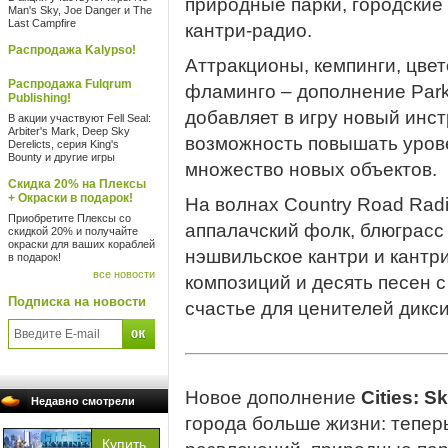
природные парки, городские 
Man's Sky, Joe Danger и The
Last Campfire
кантри-радио.
Распродажа Kalypso!
Аттракционы, кемпинги, цве
Распродажа Fulqrum
фламинго – дополнение Parkl
Publishing!
добавляет в игру новый инст
В акции участвуют Fell Seal:
Arbiter's Mark, Deep Sky
возможность повышать урове
Derelicts, серия King's
Bounty и другие игры
множество новых объектов.
Скидка 20% на Плексы
+ Окраски в подарок!
На волнах Country Road Radi
Приобретите Плексы со
аппалачский фолк, блюграсс 
скидкой 20% и получайте
окраски для ваших кораблей
нэшвильское кантри и кантр
в подарок!
все новости
композиций и десять песен с
Подписка на новости
счастье для ценителей дикс
Новое дополнение
Cities: Sk
Недавно смотрели
города больше жизни: тепер