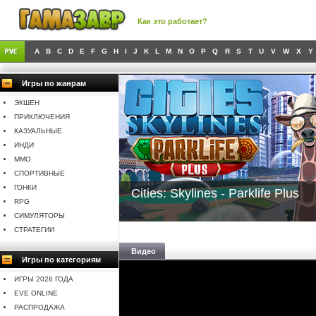
Как это работает?
A
B
C
D
E
F
G
H
I
J
K
L
M
N
O
P
Q
R
S
T
U
V
W
X
Y
Игры по жанрам
ЭКШЕН
ПРИКЛЮЧЕНИЯ
КАЗУАЛЬНЫЕ
ИНДИ
MMO
СПОРТИВНЫЕ
ГОНКИ
Cities: Skylines - Parklife Plus
RPG
СИМУЛЯТОРЫ
СТРАТЕГИИ
Видео
Игры по категориям
ИГРЫ 2026 ГОДА
EVE ONLINE
РАСПРОДАЖА