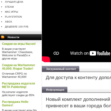
ЛУЧШАЯ ЦЕНА
STEAM
MAC ИГРЫ
PLAYSTATION
XBOX
ДЕШЕВЛЕ 100 РУБ
Новости
Скидки на игры Nacon!
В акции участвуют
Warhammer: Chaosbane,
Welcome to ParadiZe и
другие игры
Скидки на Warhammer
40,000: Rogue Trader!
Загружаемый контент
Отличная CRPG по
Для доступа к контенту доп
Warhammer 40,000!
Распродажа издателя
META Publishing!
Информация
На каталог издателя
действуют скидки до 85%
Новый комплект дополнени
Распродажа Hello
привнесет в ваши города бо
Games!
В акции участвуют игры No