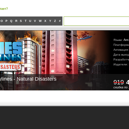
тает?
O
P
Q
R
S
T
U
V
W
X
Y
Z
#
Анг
Языки:
Платформ
Активация
Дата выхо
Разработч
Издатели:
ylines - Natural Disasters
919
скидка по 