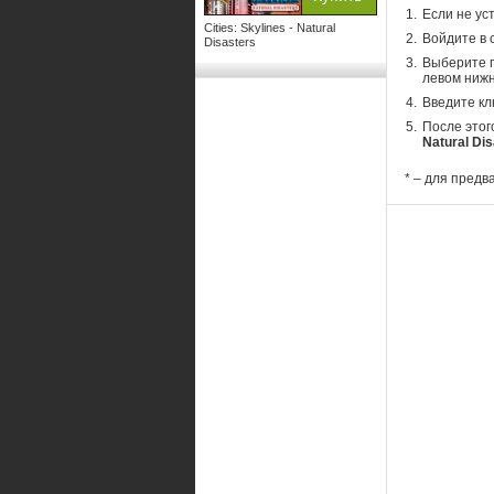
Если не ус
Cities: Skylines - Natural
Войдите в 
Disasters
Выберите п
левом нижн
Введите кл
После этог
Natural Di
* – для предв