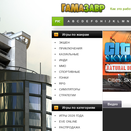
Как это рабо
A
B
C
D
E
F
G
H
I
J
K
L
M
N
Игры по жанрам
ЭКШЕН
ПРИКЛЮЧЕНИЯ
КАЗУАЛЬНЫЕ
ИНДИ
MMO
СПОРТИВНЫЕ
ГОНКИ
Cities: Sk
RPG
СИМУЛЯТОРЫ
СТРАТЕГИИ
Видео
Игры по категориям
ИГРЫ 2026 ГОДА
EVE ONLINE
РАСПРОДАЖА