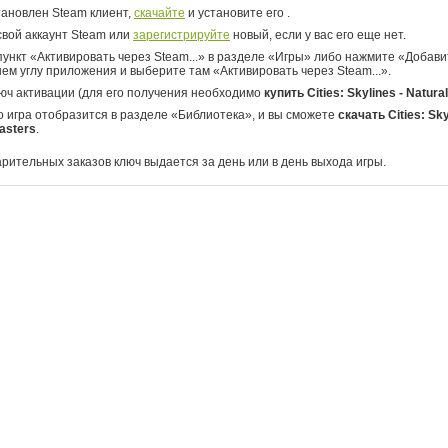
тановлен Steam клиент,
скачайте
и установите его .
свой аккаунт Steam или
зарегистрируйте
новый, если у вас его еще нет.
ункт «Активировать через Steam...» в разделе «Игры» либо нажмите «Добавит
ем углу приложения и выберите там «Активировать через Steam...».
юч активации (для его получения необходимо
купить Cities: Skylines - Natura
о игра отобразится в разделе «Библиотека», и вы сможете
скачать Cities: Sky
sasters
.
арительных заказов ключ выдается за день или в день выхода игры.