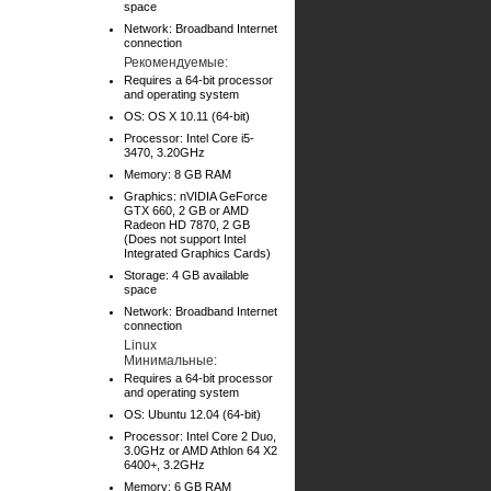
space
Network: Broadband Internet
connection
Рекомендуемые:
Requires a 64-bit processor
and operating system
OS: OS X 10.11 (64-bit)
Processor: Intel Core i5-
3470, 3.20GHz
Memory: 8 GB RAM
Graphics: nVIDIA GeForce
GTX 660, 2 GB or AMD
Radeon HD 7870, 2 GB
(Does not support Intel
Integrated Graphics Cards)
Storage: 4 GB available
space
Network: Broadband Internet
connection
Linux
Минимальные:
Requires a 64-bit processor
and operating system
OS: Ubuntu 12.04 (64-bit)
Processor: Intel Core 2 Duo,
3.0GHz or AMD Athlon 64 X2
6400+, 3.2GHz
Memory: 6 GB RAM