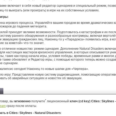
акже включает в себя новый редактор сценариев и специальный режим, поз
ец-то выиграть (или проиграть) в игре на их собственных условиях.
игры:
ина игрового процесса. Управляйте вашим городом во время драматических к
пожаров до падения метеорита.
силой приходят великие возможности. Подготовьтесь к катастрофам и их пос
систему раннего обнаружения и разнообразные контрмеры, включая вертолё
и эвакуацию гражданских лиц. Наконец-то у «Парадокса» появилась игра, в к
е за кометой» что-то значит.
 отличное новшество: режим сценария. Дополнение Natural Disasters включа
для настоящих мастеров кризисного управления, в которых описываются ун
ры, такие как город начала игры, условия победы, временные рамки и многое 
 также обновляет и Редактор игры, с помощью которого теперь можно созда
е сценарии.
алипсис сегодня! Наконец-то новые шапки для «Чирпера».
ло игру: Представляем новую систему радиовещания, помогающую оператив
ать об аварийных ситуациях и новостях об эвакуации.
*
товар, вы
мгновенно
получите
лицензионный
ключ (cd key) Cities: Skylines 
team
сразу после оплаты.
ать в Cities: Skylines - Natural Disasters
: