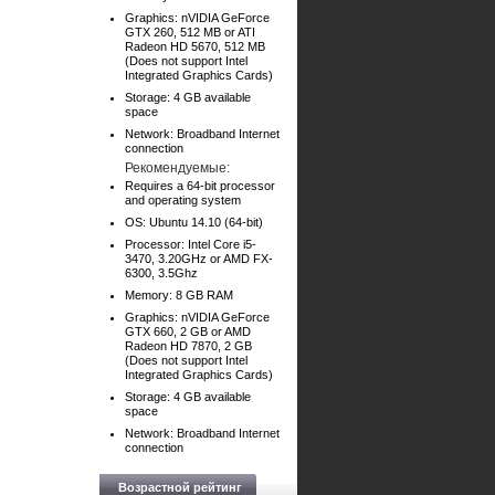
Graphics: nVIDIA GeForce
GTX 260, 512 MB or ATI
Radeon HD 5670, 512 MB
(Does not support Intel
Integrated Graphics Cards)
Storage: 4 GB available
space
Network: Broadband Internet
connection
Рекомендуемые:
Requires a 64-bit processor
and operating system
OS: Ubuntu 14.10 (64-bit)
Processor: Intel Core i5-
3470, 3.20GHz or AMD FX-
6300, 3.5Ghz
Memory: 8 GB RAM
Graphics: nVIDIA GeForce
GTX 660, 2 GB or AMD
Radeon HD 7870, 2 GB
(Does not support Intel
Integrated Graphics Cards)
Storage: 4 GB available
space
Network: Broadband Internet
connection
Возрастной рейтинг