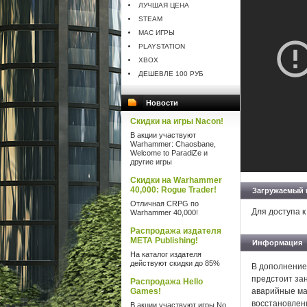
ЛУЧШАЯ ЦЕНА
STEAM
MAC ИГРЫ
PLAYSTATION
XBOX
ДЕШЕВЛЕ 100 РУБ
Новости
Скидки на игры Nacon!
В акции участвуют
Warhammer: Chaosbane,
Welcome to ParadiZe и
другие игры
Скидки на Warhammer
40,000: Rogue Trader!
Загружаемый 
Отличная CRPG по
Для доступа к
Warhammer 40,000!
Распродажа издателя
META Publishing!
Информация
На каталог издателя
действуют скидки до 85%
В дополнение 
предстоит зан
Распродажа Hello
Games!
аварийные ма
восстановлен
В акции участвуют игры No