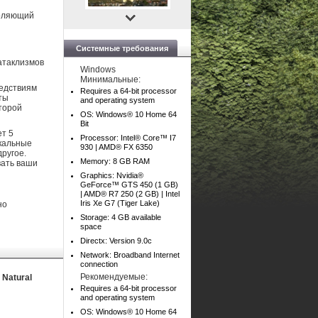
воляющий
Системные требования
атаклизмов
Windows
Минимальные:
ледствиям
Requires a 64-bit processor
ты
and operating system
оторой
OS: Windows® 10 Home 64
Bit
ет 5
Processor: Intel® Core™ I7
икальные
930 | AMD® FX 6350
другое.
Memory: 8 GB RAM
вать ваши
Graphics: Nvidia®
GeForce™ GTS 450 (1 GB)
| AMD® R7 250 (2 GB) | Intel
Iris Xe G7 (Tiger Lake)
но
Storage: 4 GB available
space
Directx: Version 9.0c
Network: Broadband Internet
connection
Рекомендуемые:
- Natural
Requires a 64-bit processor
and operating system
OS: Windows® 10 Home 64