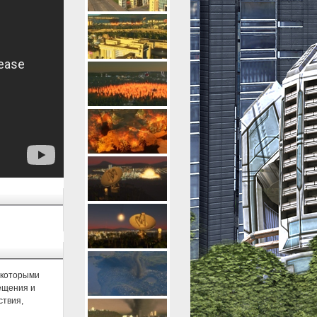
с которыми
вещения и
ствия,