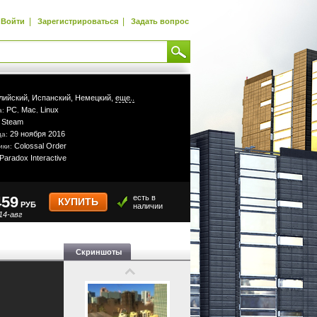
|
|
Войти
Зарегистрироваться
Задать вопрос
лийский,
Испанский,
Немецкий,
еще..
PC
Mac
Linux
а:
,
,
Steam
:
29 ноября 2016
да:
Colossal Order
ики:
Paradox Interactive
459
есть в
КУПИТЬ
РУБ
наличии
14-авг
Скриншоты