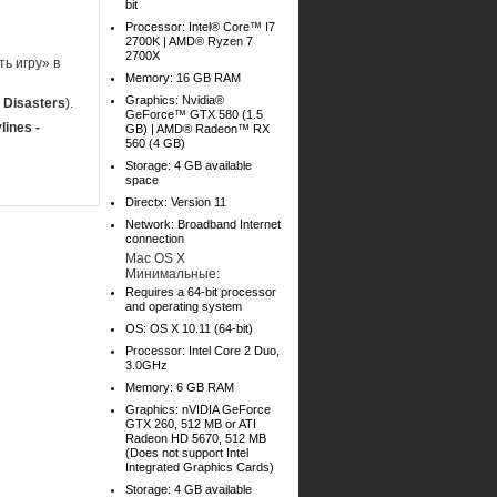
bit
Processor: Intel® Core™ I7
2700K | AMD® Ryzen 7
2700X
ь игру» в
Memory: 16 GB RAM
Graphics: Nvidia®
l Disasters
).
GeForce™ GTX 580 (1.5
lines -
GB) | AMD® Radeon™ RX
560 (4 GB)
Storage: 4 GB available
space
Directx: Version 11
Network: Broadband Internet
connection
Mac OS X
Минимальные:
Requires a 64-bit processor
and operating system
OS: OS X 10.11 (64-bit)
Processor: Intel Core 2 Duo,
3.0GHz
Memory: 6 GB RAM
Graphics: nVIDIA GeForce
GTX 260, 512 MB or ATI
Radeon HD 5670, 512 MB
(Does not support Intel
Integrated Graphics Cards)
Storage: 4 GB available