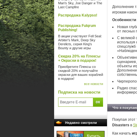
Man's Sky, Joe Danger и The
Дополнение т
Last Campfire
игрокам након
Распродажа Kalypso!
Особенности 
Распродажа Fulqrum
Новая глуб
Publishing!
от лесных 
В акции участвуют Fell Seal:
С великой 
Arbiter's Mark, Deep Sky
используя 
Derelicts, серия King's
спецслужб 
Bounty и другие игры
«Наблюдени
Скидка 20% на Плексы
Объективно
+ Окраски в подарок!
сценариев 
объекты иг
Приобретите Плексы со
Дополнение
скидкой 20% и получайте
собственны
окраски для ваших кораблей
в подарок!
Чирперопок
все новости
Радио спас
Подписка на новости
информиров
Что я покупаю
Покупая этот 
Недавно смотрели
Disasters
в
S
Как начать
игр