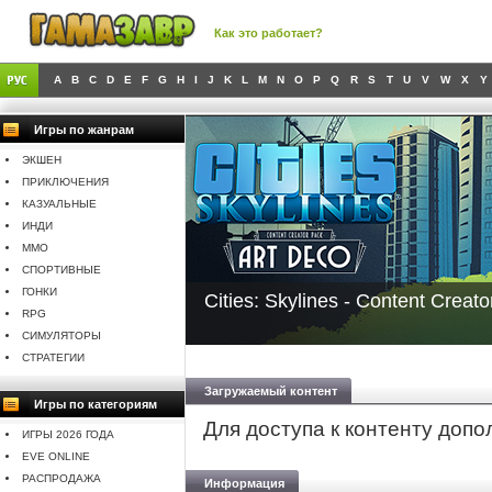
Как это работает?
A
B
C
D
E
F
G
H
I
J
K
L
M
N
O
P
Q
R
S
T
U
V
W
X
Y
Игры по жанрам
ЭКШЕН
ПРИКЛЮЧЕНИЯ
КАЗУАЛЬНЫЕ
ИНДИ
MMO
СПОРТИВНЫЕ
ГОНКИ
Cities: Skylines - Content Creat
RPG
СИМУЛЯТОРЫ
СТРАТЕГИИ
Загружаемый контент
Игры по категориям
Для доступа к контенту доп
ИГРЫ 2026 ГОДА
EVE ONLINE
РАСПРОДАЖА
Информация