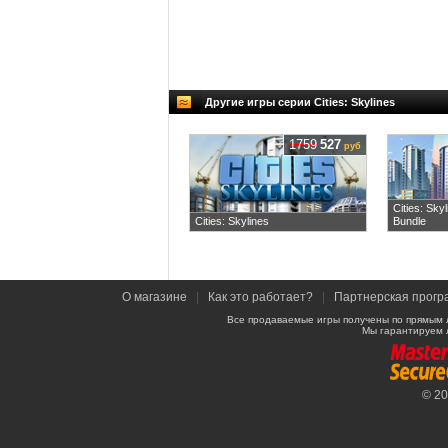
Другие игры серии Cities: Skylines
1759
527
руб
Cities: Sky
Cities: Skylines
Bundle
О магазине
|
Как это работает?
|
Партнерская прогр
Все продаваемые игры получены по прямым 
Мы гарантируем 
© 2