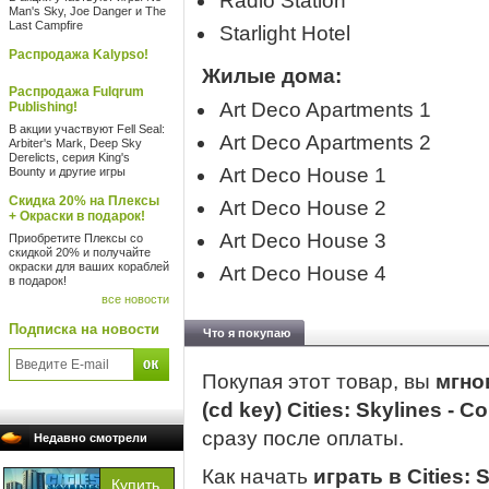
Radio Station
Man's Sky, Joe Danger и The
Last Campfire
Starlight Hotel
Распродажа Kalypso!
Жилые дома:
Распродажа Fulqrum
Art Deco Apartments 1
Publishing!
В акции участвуют Fell Seal:
Art Deco Apartments 2
Arbiter's Mark, Deep Sky
Derelicts, серия King's
Art Deco House 1
Bounty и другие игры
Скидка 20% на Плексы
Art Deco House 2
+ Окраски в подарок!
Art Deco House 3
Приобретите Плексы со
скидкой 20% и получайте
окраски для ваших кораблей
Art Deco House 4
в подарок!
все новости
Подписка на новости
Что я покупаю
Покупая этот товар, вы
мгно
(cd key) Cities: Skylines - 
сразу после оплаты.
Недавно смотрели
Как начать
играть в Cities: 