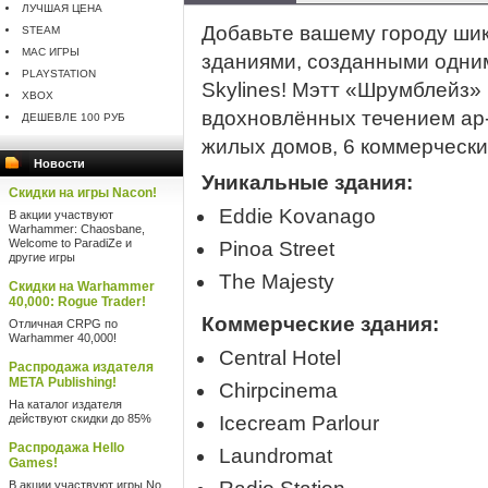
ЛУЧШАЯ ЦЕНА
Добавьте вашему городу ши
STEAM
MAC ИГРЫ
зданиями, созданными одним
PLAYSTATION
Skylines! Мэтт «Шрумблейз»
XBOX
вдохновлённых течением ар-
ДЕШЕВЛЕ 100 РУБ
жилых домов, 6 коммерчески
Новости
Уникальные здания:
Скидки на игры Nacon!
Eddie Kovanago
В акции участвуют
Warhammer: Chaosbane,
Welcome to ParadiZe и
Pinoa Street
другие игры
The Majesty
Скидки на Warhammer
40,000: Rogue Trader!
Коммерческие здания:
Отличная CRPG по
Warhammer 40,000!
Central Hotel
Распродажа издателя
META Publishing!
Chirpcinema
На каталог издателя
действуют скидки до 85%
Icecream Parlour
Распродажа Hello
Laundromat
Games!
В акции участвуют игры No