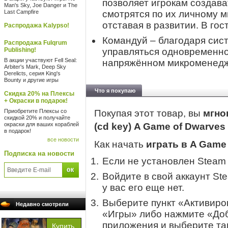
позволяет игрокам создава
Man's Sky, Joe Danger и The
Last Campfire
смотрятся по их личному м
отставая в развитии. В гос
Распродажа Kalypso!
Командуй – благодаря сист
Распродажа Fulqrum
Publishing!
управляться одновременно
В акции участвуют Fell Seal:
напряжённом микроменед
Arbiter's Mark, Deep Sky
Derelicts, серия King's
Bounty и другие игры
Что я покупаю
Скидка 20% на Плексы
+ Окраски в подарок!
Приобретите Плексы со
Покупая этот товар, вы
мгно
скидкой 20% и получайте
окраски для ваших кораблей
(cd key) A Game of Dwarves
в подарок!
все новости
Как начать
играть в A Game
Подписка на новости
Если не установлен Steam
Войдите в свой аккаунт St
у вас его еще нет.
Выберите пункт «Активиров
Недавно смотрели
«Игры» либо нажмите «Доб
приложения и выберите там