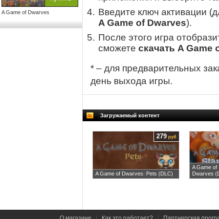
Введите ключ активации (
A Game of Dwarves
A Game of Dwarves
).
После этого игра отобрази
сможете
скачать A Game 
* – для предварительных зак
день выхода игры.
Загружаемый контент
279
руб
A Game of 
A Game of Dwarves: Pets (DLC)
Dwarves (
О магазине
|
Как это работает?
|
Партнерская прогр