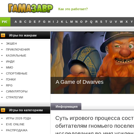
Как это работает?
A
B
C
D
E
F
G
H
I
J
K
L
M
N
O
P
Q
R
S
T
U
V
W
X
Y
Игры по жанрам
ЭКШЕН
ПРИКЛЮЧЕНИЯ
КАЗУАЛЬНЫЕ
ИНДИ
MMO
СПОРТИВНЫЕ
ГОНКИ
A Game of Dwarves
RPG
СИМУЛЯТОРЫ
СТРАТЕГИИ
Информация
Игры по категориям
Суть игрового процесса сост
ИГРЫ 2026 ГОДА
EVE ONLINE
обитателям гномьего поселен
РАСПРОДАЖА
исследования во имя усилен