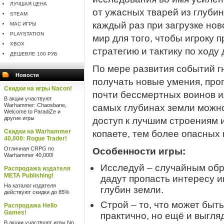
ЛУЧШАЯ ЦЕНА
от ужасных тварей из глубин
STEAM
каждый раз при загрузке но
MAC ИГРЫ
PLAYSTATION
мир для того, чтобы игроку 
XBOX
стратегию и тактику по ходу 
ДЕШЕВЛЕ 100 РУБ
По мере развития событий г
Новости
получать новые умения, про
Скидки на игры Nacon!
почти бессмертных воинов и
В акции участвуют
Warhammer: Chaosbane,
самых глубинах земли можн
Welcome to ParadiZe и
другие игры
доступ к лучшим строениям и
Скидки на Warhammer
копаете, тем более опасных
40,000: Rogue Trader!
Отличная CRPG по
Особенности игры:
Warhammer 40,000!
Исследуй – случайным обр
Распродажа издателя
META Publishing!
дадут пропасть интересу 
На каталог издателя
глубин земли.
действуют скидки до 85%
Строй – то, что может быть
Распродажа Hello
Games!
практично, но ещё и выгля
В акции участвуют игры No