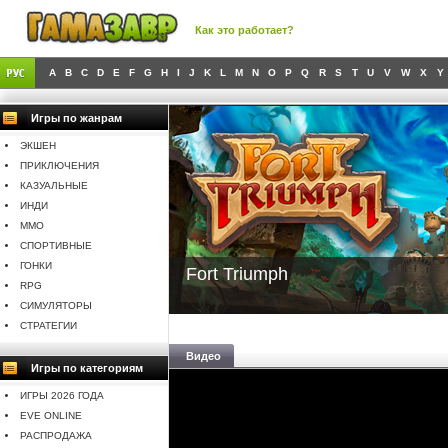
Как это работает?
A
B
C
D
E
F
G
H
I
J
K
L
M
N
O
P
Q
R
S
T
U
V
W
X
Y
Игры по жанрам
ЭКШЕН
ПРИКЛЮЧЕНИЯ
КАЗУАЛЬНЫЕ
ИНДИ
MMO
СПОРТИВНЫЕ
ГОНКИ
Fort Triumph
RPG
СИМУЛЯТОРЫ
СТРАТЕГИИ
Видео
Игры по категориям
ИГРЫ 2026 ГОДА
EVE ONLINE
РАСПРОДАЖА