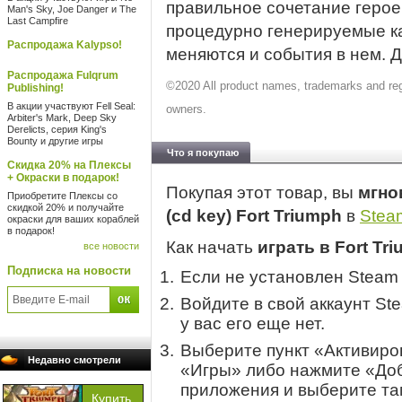
правильное сочетание герое
Man's Sky, Joe Danger и The
Last Campfire
процедурно генерируемые ка
Распродажа Kalypso!
меняются и события в нем. Д
Распродажа Fulqrum
©2020 All product names, trademarks and regi
Publishing!
В акции участвуют Fell Seal:
owners.
Arbiter's Mark, Deep Sky
Derelicts, серия King's
Bounty и другие игры
Что я покупаю
Скидка 20% на Плексы
+ Окраски в подарок!
Покупая этот товар, вы
мгно
Приобретите Плексы со
скидкой 20% и получайте
(cd key) Fort Triumph
в
Stea
окраски для ваших кораблей
в подарок!
Как начать
играть в Fort Tr
все новости
Подписка на новости
Если не установлен Steam
Войдите в свой аккаунт St
у вас его еще нет.
Выберите пункт «Активиров
Недавно смотрели
«Игры» либо нажмите «Доб
приложения и выберите там