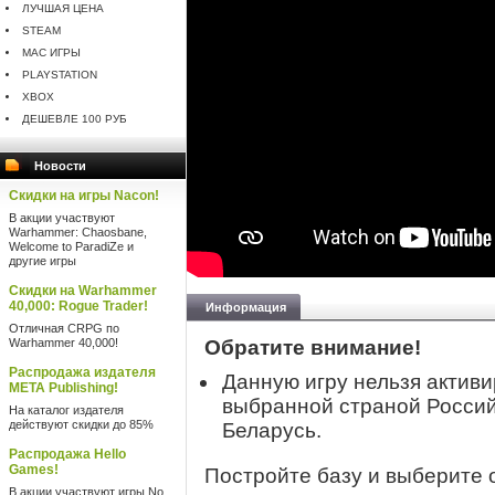
ЛУЧШАЯ ЦЕНА
STEAM
MAC ИГРЫ
PLAYSTATION
XBOX
ДЕШЕВЛЕ 100 РУБ
Новости
Скидки на игры Nacon!
В акции участвуют
Warhammer: Chaosbane,
Welcome to ParadiZe и
другие игры
Скидки на Warhammer
40,000: Rogue Trader!
Информация
Отличная CRPG по
Warhammer 40,000!
Обратите внимание!
Распродажа издателя
Данную игру нельзя активи
META Publishing!
выбранной страной Россий
На каталог издателя
действуют скидки до 85%
Беларусь.
Распродажа Hello
Games!
Постройте базу и выберите 
В акции участвуют игры No