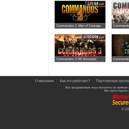
129
64
руб
Commandos 2: Men of Courage
Commandos 
1099
659
руб
Commandos 3 HD Remaster
Commandos
О магазине
|
Как это работает?
|
Партнерская прогр
Все продаваемые игры получены по прямым 
Мы гарантируем 
© 2