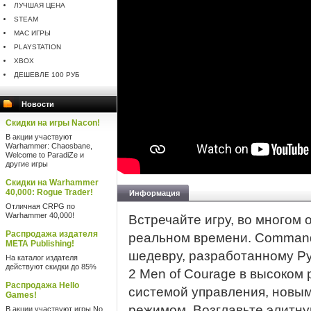
ЛУЧШАЯ ЦЕНА
STEAM
MAC ИГРЫ
PLAYSTATION
XBOX
ДЕШЕВЛЕ 100 РУБ
Новости
Скидки на игры Nacon!
В акции участвуют
Warhammer: Chaosbane,
Welcome to ParadiZe и
другие игры
Скидки на Warhammer
40,000: Rogue Trader!
Информация
Отличная CRPG по
Warhammer 40,000!
Встречайте игру, во многом
Распродажа издателя
реальном времени. Command
META Publishing!
шедевру, разработанному P
На каталог издателя
действуют скидки до 85%
2 Men of Courage в высоком
Распродажа Hello
системой управления, новы
Games!
режимом. Возглавьте элитну
В акции участвуют игры No