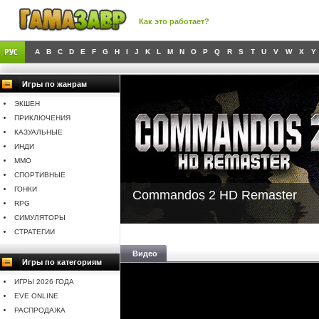
Как это работает?
A
B
C
D
E
F
G
H
I
J
K
L
M
N
O
P
Q
R
S
T
U
V
W
X
Y
Игры по жанрам
ЭКШЕН
ПРИКЛЮЧЕНИЯ
КАЗУАЛЬНЫЕ
ИНДИ
MMO
СПОРТИВНЫЕ
ГОНКИ
Commandos 2 HD Remaster
RPG
СИМУЛЯТОРЫ
СТРАТЕГИИ
Видео
Игры по категориям
ИГРЫ 2026 ГОДА
EVE ONLINE
РАСПРОДАЖА