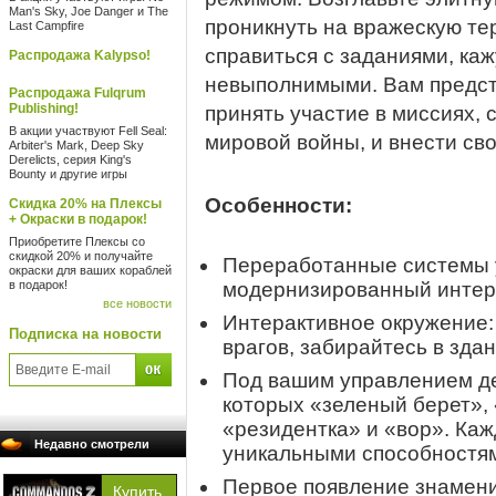
Man's Sky, Joe Danger и The
проникнуть на вражескую те
Last Campfire
справиться с заданиями, ка
Распродажа Kalypso!
невыполнимыми. Вам предсто
Распродажа Fulqrum
Publishing!
принять участие в миссиях, 
В акции участвуют Fell Seal:
мировой войны, и внести сво
Arbiter's Mark, Deep Sky
Derelicts, серия King's
Bounty и другие игры
Особенности:
Скидка 20% на Плексы
+ Окраски в подарок!
Приобретите Плексы со
скидкой 20% и получайте
Переработанные системы у
окраски для ваших кораблей
в подарок!
модернизированный интер
все новости
Интерактивное окружение:
Подписка на новости
врагов, забирайтесь в здан
Под вашим управлением де
которых «зеленый берет»,
«резидентка» и «вор». Каж
Недавно смотрели
уникальными способностя
Первое появление знамени