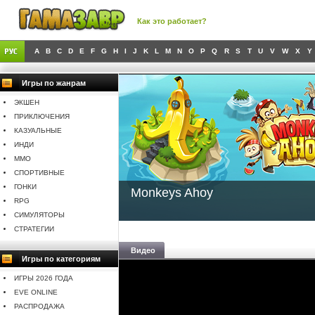
Как это работает?
A
B
C
D
E
F
G
H
I
J
K
L
M
N
O
P
Q
R
S
T
U
V
W
X
Y
Игры по жанрам
ЭКШЕН
ПРИКЛЮЧЕНИЯ
КАЗУАЛЬНЫЕ
ИНДИ
MMO
СПОРТИВНЫЕ
ГОНКИ
Monkeys Ahoy
RPG
СИМУЛЯТОРЫ
СТРАТЕГИИ
Видео
Игры по категориям
ИГРЫ 2026 ГОДА
EVE ONLINE
РАСПРОДАЖА