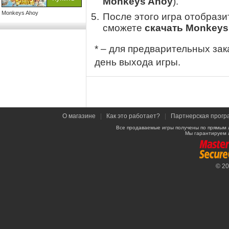
Monkeys Ahoy
).
Monkeys Ahoy
После этого игра отобрази
сможете
скачать Monkeys
* – для предварительных зак
день выхода игры.
О магазине
|
Как это работает?
|
Партнерская прогр
Все продаваемые игры получены по прямым 
Мы гарантируем 
© 2