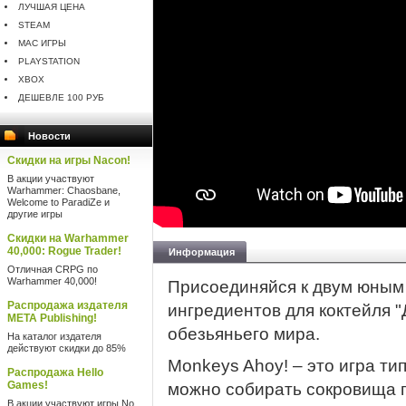
ЛУЧШАЯ ЦЕНА
STEAM
MAC ИГРЫ
PLAYSTATION
XBOX
ДЕШЕВЛЕ 100 РУБ
Новости
Скидки на игры Nacon!
В акции участвуют
Warhammer: Chaosbane,
Welcome to ParadiZe и
другие игры
Скидки на Warhammer
40,000: Rogue Trader!
Информация
Отличная CRPG по
Warhammer 40,000!
Присоединяйся к двум юным 
Распродажа издателя
ингредиентов для коктейля "
META Publishing!
обезьяньего мира.
На каталог издателя
действуют скидки до 85%
Monkeys Ahoy! – это игра типа
Распродажа Hello
Games!
можно собирать сокровища 
В акции участвуют игры No