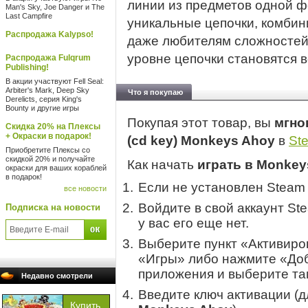
линии из предметов одной ф
Man's Sky, Joe Danger и The
Last Campfire
уникальные цепочки, комбини
Распродажа Kalypso!
даже любителям сложностей 
уровне цепочки становятся в
Распродажа Fulqrum
Publishing!
В акции участвуют Fell Seal:
Arbiter's Mark, Deep Sky
Что я покупаю
Derelicts, серия King's
Bounty и другие игры
Покупая этот товар, вы
мгно
Скидка 20% на Плексы
+ Окраски в подарок!
(cd key) Monkeys Ahoy
в
St
Приобретите Плексы со
скидкой 20% и получайте
Как начать
играть в Monkey
окраски для ваших кораблей
в подарок!
Если не установлен Steam
все новости
Войдите в свой аккаунт St
Подписка на новости
у вас его еще нет.
Выберите пункт «Активиров
«Игры» либо нажмите «Доб
приложения и выберите там
Недавно смотрели
Введите ключ активации (