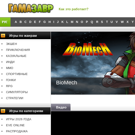
Как это работает?
A
B
C
D
E
F
G
H
I
J
K
L
M
N
O
P
Q
R
S
T
U
V
W
X
Y
Игры по жанрам
ЭКШЕН
ПРИКЛЮЧЕНИЯ
КАЗУАЛЬНЫЕ
ИНДИ
MMO
СПОРТИВНЫЕ
ГОНКИ
BioMech
RPG
СИМУЛЯТОРЫ
СТРАТЕГИИ
Видео
Игры по категориям
ИГРЫ 2026 ГОДА
EVE ONLINE
РАСПРОДАЖА