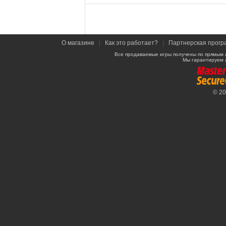
О магазине
|
Как это работает?
|
Партнерская прогр
Все продаваемые игры получены по прямым 
Мы гарантируем 
© 2