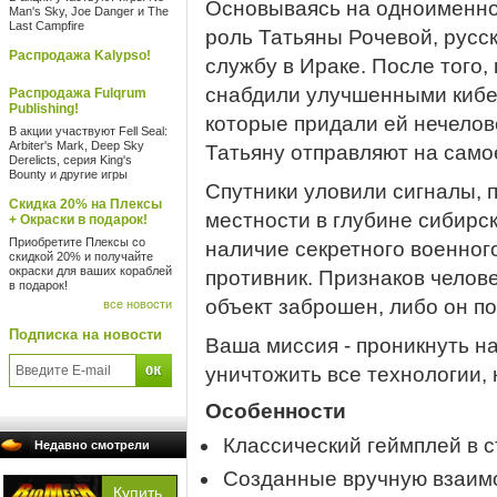
Основываясь на одноименно
Man's Sky, Joe Danger и The
Last Campfire
роль Татьяны Рочевой, русск
Распродажа Kalypso!
службу в Ираке. После того, 
снабдили улучшенными кибе
Распродажа Fulqrum
Publishing!
которые придали ей нечелов
В акции участвуют Fell Seal:
Arbiter's Mark, Deep Sky
Татьяну отправляют на само
Derelicts, серия King's
Bounty и другие игры
Спутники уловили сигналы,
Скидка 20% на Плексы
местности в глубине сибирск
+ Окраски в подарок!
Приобретите Плексы со
наличие секретного военног
скидкой 20% и получайте
окраски для ваших кораблей
противник. Признаков челов
в подарок!
объект заброшен, либо он п
все новости
Подписка на новости
Ваша миссия - проникнуть на
уничтожить все технологии,
Особенности
Классический геймплей в с
Недавно смотрели
Созданные вручную взаим