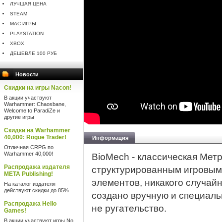
ЛУЧШАЯ ЦЕНА
STEAM
MAC ИГРЫ
PLAYSTATION
XBOX
ДЕШЕВЛЕ 100 РУБ
Новости
Скидки на игры Nacon!
В акции участвуют
Warhammer: Chaosbane,
Welcome to ParadiZe и
другие игры
Скидки на Warhammer
40,000: Rogue Trader!
Информация
Отличная CRPG по
Warhammer 40,000!
BioMech - классическая Мет
Распродажа издателя
структурированным игровым 
META Publishing!
элементов, никакого случайн
На каталог издателя
действуют скидки до 85%
создано вручную и специальн
Распродажа Hello
не ругательство.
Games!
В акции участвуют игры No