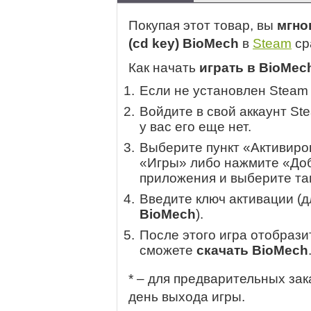
Покупая этот товар, вы
мгно
(cd key) BioMech
в
Steam
ср
Как начать
играть в BioMec
Если не установлен Steam
Войдите в свой аккаунт St
у вас его еще нет.
Выберите пункт «Активиров
«Игры» либо нажмите «Доб
приложения и выберите там
Введите ключ активации (
BioMech
).
После этого игра отобрази
сможете
скачать BioMech
* – для предварительных зак
день выхода игры.