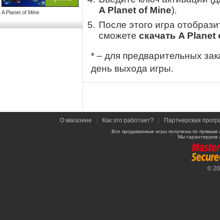
A Planet of Mine
).
A Planet of Mine
После этого игра отобрази
сможете
скачать A Planet 
* – для предварительных зак
день выхода игры.
О магазине
|
Как это работает?
|
Партнерская прогр
Все продаваемые игры получены по прямым 
Мы гарантируем 
© 2