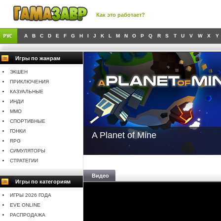
Как это работает?
A
B
C
D
E
F
G
H
I
J
K
L
M
N
O
P
Q
R
S
T
U
V
W
X
Y
Игры по жанрам
ЭКШЕН
ПРИКЛЮЧЕНИЯ
КАЗУАЛЬНЫЕ
ИНДИ
MMO
СПОРТИВНЫЕ
ГОНКИ
A Planet of Mine
RPG
СИМУЛЯТОРЫ
СТРАТЕГИИ
Видео
Игры по категориям
ИГРЫ 2026 ГОДА
EVE ONLINE
РАСПРОДАЖА