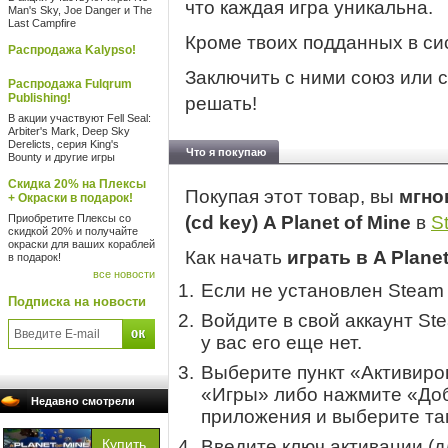
что каждая игра уникальна.
Man's Sky, Joe Danger и The
Last Campfire
Кроме твоих подданных в си
Распродажа Kalypso!
Заключить с ними союз или 
Распродажа Fulqrum
Publishing!
решать!
В акции участвуют Fell Seal:
Arbiter's Mark, Deep Sky
Derelicts, серия King's
Что я покупаю
Bounty и другие игры
Скидка 20% на Плексы
Покупая этот товар, вы
мгно
+ Окраски в подарок!
Приобретите Плексы со
(cd key) A Planet of Mine
в
S
скидкой 20% и получайте
окраски для ваших кораблей
Как начать
играть в A Planet
в подарок!
все новости
Если не установлен Steam
Подписка на новости
Войдите в свой аккаунт St
у вас его еще нет.
Выберите пункт «Активиров
«Игры» либо нажмите «Доб
Недавно смотрели
приложения и выберите там
Введите ключ активации (