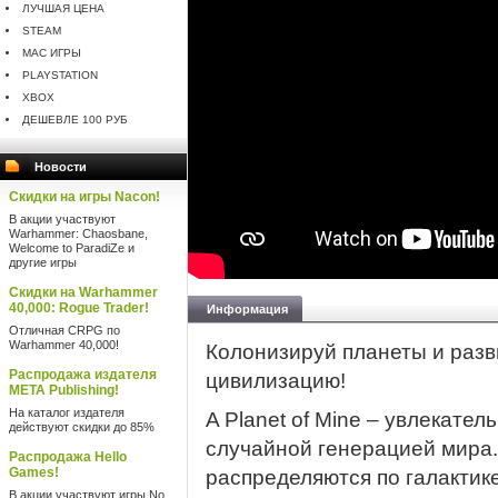
ЛУЧШАЯ ЦЕНА
STEAM
MAC ИГРЫ
PLAYSTATION
XBOX
ДЕШЕВЛЕ 100 РУБ
Новости
Скидки на игры Nacon!
В акции участвуют
Warhammer: Chaosbane,
Welcome to ParadiZe и
другие игры
Скидки на Warhammer
40,000: Rogue Trader!
Информация
Отличная CRPG по
Warhammer 40,000!
Колонизируй планеты и разв
Распродажа издателя
цивилизацию!
META Publishing!
На каталог издателя
A Planet of Mine – увлекате
действуют скидки до 85%
случайной генерацией мира
Распродажа Hello
Games!
распределяются по галактике
В акции участвуют игры No