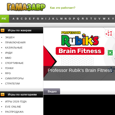
Как это работает?
A
B
C
D
E
F
G
H
I
J
K
L
M
N
O
P
Q
R
S
T
U
V
W
X
Y
Игры по жанрам
ЭКШЕН
ПРИКЛЮЧЕНИЯ
КАЗУАЛЬНЫЕ
ИНДИ
MMO
СПОРТИВНЫЕ
ГОНКИ
Professor Rubik’s Brain Fitness
RPG
СИМУЛЯТОРЫ
СТРАТЕГИИ
Видео
Игры по категориям
ИГРЫ 2026 ГОДА
EVE ONLINE
РАСПРОДАЖА