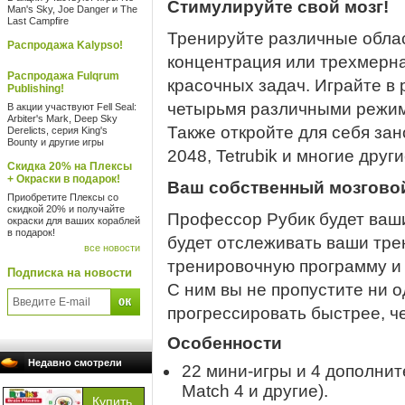
Стимулируйте свой мозг!
Man's Sky, Joe Danger и The
Last Campfire
Тренируйте различные област
Распродажа Kalypso!
концентрация или трехмерн
Распродажа Fulqrum
красочных задач. Играйте в
Publishing!
четырьмя различными режима
В акции участвуют Fell Seal:
Arbiter's Mark, Deep Sky
Также откройте для себя зан
Derelicts, серия King's
Bounty и другие игры
2048, Tetrubik и многие други
Скидка 20% на Плексы
+ Окраски в подарок!
Ваш собственный мозговой
Приобретите Плексы со
скидкой 20% и получайте
Профессор Рубик будет ваш
окраски для ваших кораблей
в подарок!
будет отслеживать ваши тре
все новости
тренировочную программу и 
Подписка на новости
С ним вы не пропустите ни о
прогрессировать быстрее, че
Особенности
Недавно смотрели
22 мини-игры и 4 дополнит
Match 4 и другие).