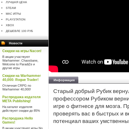
ЛУЧШАЯ ЦЕНА
STEAM
MAC ИГРЫ
PLAYSTATION
XBOX
ДЕШЕВЛЕ 100 РУБ
Новости
Скидки на игры Nacon!
В акции участвуют
Warhammer: Chaosbane,
Welcome to ParadiZe и
другие игры
Скидки на Warhammer
40,000: Rogue Trader!
Информация
Отличная CRPG по
Warhammer 40,000!
Старый добрый Рубик верну
Распродажа издателя
профессором Рубиком вернит
META Publishing!
игре о фитнесе для мозга. 
На каталог издателя
действуют скидки до 85%
проверять вас в быстрых и 
Распродажа Hello
потенциал ваших умственны
Games!
В акции участвуют игры No