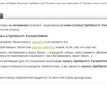
us. All Rights Reserved. Spiritfarer and Thunder Lotus are trademarks of Thunder Lotus in the 
*
товар, вы
мгновенно
получите
лицензионный
ключ (cd key) Spiritfarer®: Far
 после оплаты.
ать в Spiritfarer®: Farewell Edition
:
тановлен Steam клиент,
скачайте
и установите его .
свой аккаунт Steam или
зарегистрируйте
новый, если у вас его еще нет.
ункт «Активировать через Steam...» в разделе «Игры» либо нажмите «Добавит
ем углу приложения и выберите там «Активировать через Steam...».
юч активации (для его получения необходимо
купить Spiritfarer®: Farewell Ed
о игра отобразится в разделе «Библиотека», и вы сможете
скачать Spiritfarer
арительных заказов ключ выдается за день или в день выхода игры.