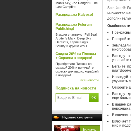
прощаться с 
Man's Sky, Joe Danger и The
Last Campfire
Spiritfarer®:
множество наг
Распродажа Kalypso!
дополнительны
Распродажа Fulqrum
Особенности
Publishing!
Прекрасные
В акции участвуют Fell Seal:
Arbiter's Mark, Deep Sky
Постройте 
Derelicts, серия King's
Земледелие
Bounty и другие игры
многообраз
Скидка 20% на Плексы
Вас ждут в
+ Окраски в подарок!
узнавайте 
Приобретите Плексы со
Бегайте, п
скидкой 20% и получайте
платформе
окраски для ваших кораблей
в подарок!
Исследуйте
все новости
улучшать л
Откройте д
Подписка на новости
Вас ждут д
еще больше
В вашем ра
персонажа 
В совместн
Недавно смотрели
Включает т
мир и подр