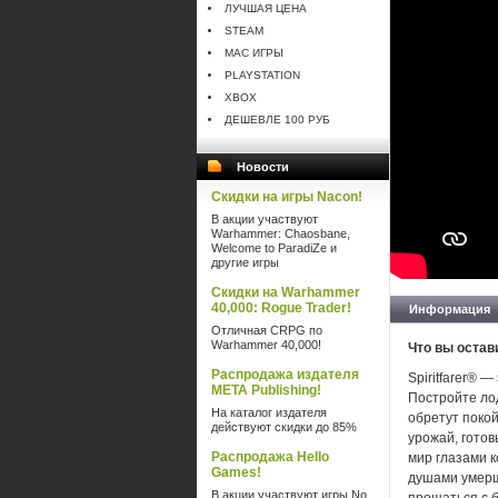
ЛУЧШАЯ ЦЕНА
STEAM
MAC ИГРЫ
PLAYSTATION
XBOX
ДЕШЕВЛЕ 100 РУБ
Новости
Скидки на игры Nacon!
В акции участвуют
Warhammer: Chaosbane,
Welcome to ParadiZe и
другие игры
Скидки на Warhammer
40,000: Rogue Trader!
Информация
Отличная CRPG по
Warhammer 40,000!
Что вы остав
Распродажа издателя
Spiritfarer® 
META Publishing!
Постройте лод
На каталог издателя
обретут покой
действуют скидки до 85%
урожай, готов
Распродажа Hello
мир глазами к
Games!
душами умерш
В акции участвуют игры No