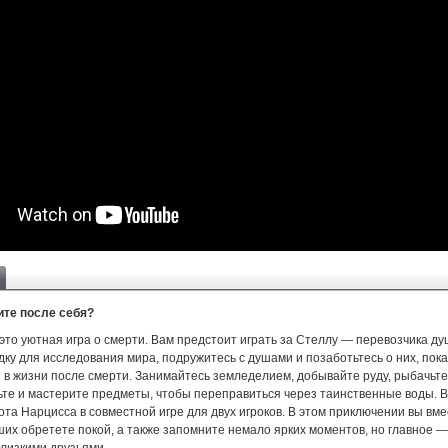
ите после себя?
— это уютная игра о смерти. Вам предстоит играть за Стеллу — перевозчика д
ку для исследования мира, подружитесь с душами и позаботьтесь о них, пока
 в жизни после смерти. Занимайтесь земледелием, добывайте руду, рыбачьте
ьте и мастерите предметы, чтобы переправиться через таинственные воды. В
ота Нарцисса в совместной игре для двух игроков. В этом приключении вы вме
их обретете покой, а также запомните немало ярких моментов, но главное —