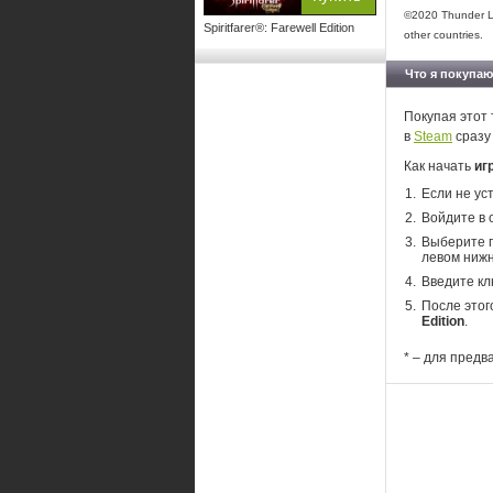
©2020 Thunder Lot
Spiritfarer®: Farewell Edition
other countries.
Что я покупаю
Покупая этот 
в
Steam
сразу
Как начать
игр
Если не ус
Войдите в 
Выберите п
левом нижн
Введите кл
После этог
Edition
.
* – для предв