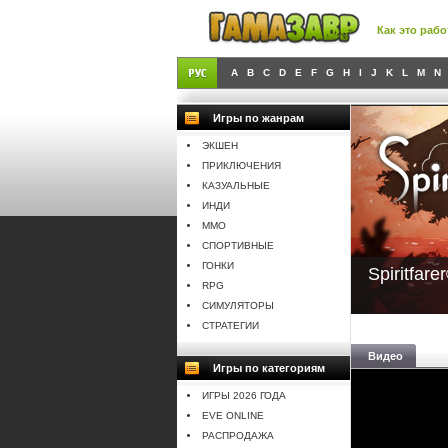
Как это рабо
A
B
C
D
E
F
G
H
I
J
K
L
M
N
Игры по жанрам
ЭКШЕН
ПРИКЛЮЧЕНИЯ
КАЗУАЛЬНЫЕ
ИНДИ
MMO
СПОРТИВНЫЕ
ГОНКИ
Spiritfare
RPG
СИМУЛЯТОРЫ
СТРАТЕГИИ
Видео
Игры по категориям
ИГРЫ 2026 ГОДА
EVE ONLINE
РАСПРОДАЖА