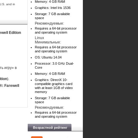
Memory: 4 GB RAM
U.S. and in
Graphics: Intel Iris 1536
Storage: 7 GB available
space
Рекомендуемые:
Requires a 64-bit processor
ewell Edition
and operating system
Linux
Минимальные:
Requires a 64-bit processor
and operating system
OS: Ubuntu 14.04
Processor: 3.0 GHz Dual-
ь игру» в
Core
Memory: 4 GB RAM
ition
).
Graphics: DirectX 10-
compatible graphics card
®: Farewell
with at least 1GB of video
memory
Storage: 7 GB available
space
Рекомендуемые:
Requires a 64-bit processor
and operating system
Возрастной рейтинг