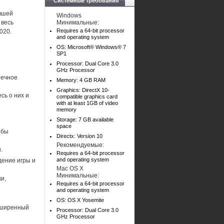
Системные требования
ившей
Windows
 весь
Минимальные:
Requires a 64-bit processor
020.
and operating system
OS: Microsoft® Windows® 7
SP1
Processor: Dual Core 3.0
GHz Processor
нечное
Memory: 4 GB RAM
Graphics: DirectX 10-
сь о них и
compatible graphics card
with at least 1GB of video
memory
Storage: 7 GB available
space
обы
Directx: Version 10
Рекомендуемые:
.
Requires a 64-bit processor
and operating system
дение игры и
Mac OS X
Минимальные:
и,
Requires a 64-bit processor
and operating system
OS: OS X Yosemite
асширенный
Processor: Dual Core 3.0
GHz Processor