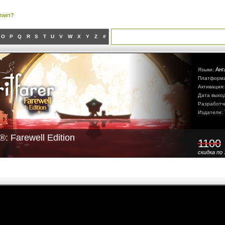
тает?
O
P
Q
R
S
T
U
V
W
X
Y
Z
#
Анг
Языки:
Платформ
Активация
Дата выхо
Разработч
Издатели:
r®: Farewell Edition
1100
скидка по 