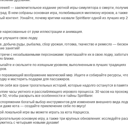
близкими друзьями.
 Farewell — заключительное издание уютной игры-симулятора о смерти, получ
рад. В нем собраны основная игра, полюбившаяся миллиону игроков, а также
й контент. Узнайте, почему критики назвали Spiritfarer одной из лучших игр 2
 нарисованные от руки иллюстрации и анимация.
и улучшите свою лодку.
, добыча руды, рыбалка, сбор урожая, готовка, ткачество и ремесло — беско
ие занятий!
стречи с незабываемыми персонажами: приглашайте их в свою лодку, заботьте
их ближе.
рыгайте и скользите по изящным уровням, выполненным в лучших традициях
ров.
 поражающий воображение магический мир. Ищите и собирайте ресурсы, чт
одку и мастерить подарки для пассажиров.
ля себя все грани трогательных историй, которые надолго останутся в памяти
олгие часы уютного и расслабляющего игрового процесса: 30 часов на прохож
 50, чтобы раскрыть все особенности и тайны Spiritfarer.
споряжении богатый выбор инструментов для изменения внешнего вида лодк
и даже кота — создайте приключение себе по вкусу!
ой локальной игре вы можете играть за кота Нарцисса.
рогательную основную игру, а также три крупных обновления: исследуйте р
ужитесь с четырьмя новыми духами!