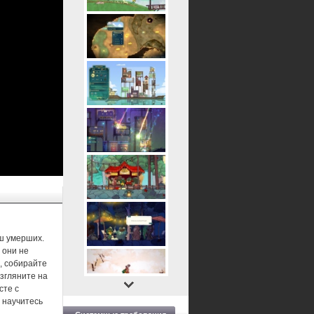
уш умерших.
 они не
, собирайте
згляните на
сте с
 научитесь