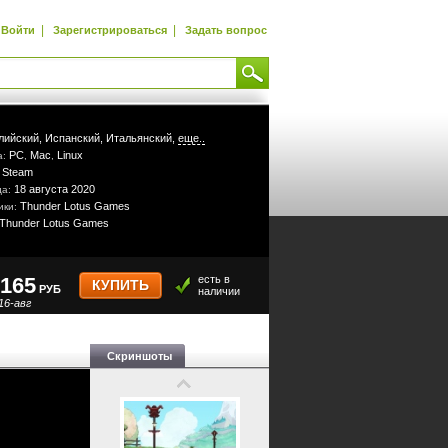
|
|
Войти
Зарегистрироваться
Задать вопрос
лийский,
Испанский,
Итальянский,
еще..
PC
Mac
Linux
а:
,
,
Steam
:
18 августа 2020
да:
Thunder Lotus Games
ики:
Thunder Lotus Games
165
есть в
КУПИТЬ
РУБ
наличии
16-авг
Скриншоты