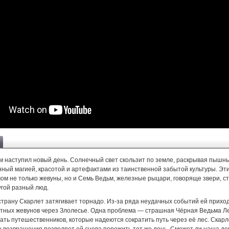
м наступил новый день. Солнечный свет скользит по земле, раскрывая пышны
нный магией, красотой и артефактами из таинственной забытой культуры. Эт
ом не только жевуны, но и Семь Ведьм, железные рыцари, говоряще звери, 
угой разный люд.
страну Скарлет затягивает торнадо. Из-за ряда неудачных событий ей прихо
стных жевунов через Злолесье. Одна проблема — страшная Чёрная Ведьма 
ать путешественников, которые надеются сократить путь через её лес. Скар