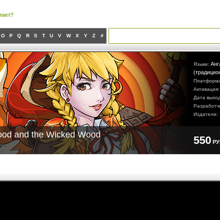
тает?
O
P
Q
R
S
T
U
V
W
X
Y
Z
#
Анг
Языки:
(традицио
Платформ
Активация
Дата выхо
Разработч
Издатели:
Hood and the Wicked Wood
550
Р