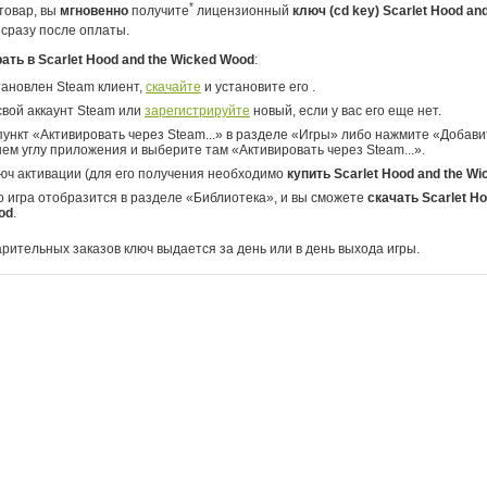
*
товар, вы
мгновенно
получите
лицензионный
ключ (cd key) Scarlet Hood an
сразу после оплаты.
рать в Scarlet Hood and the Wicked Wood
:
тановлен Steam клиент,
скачайте
и установите его .
свой аккаунт Steam или
зарегистрируйте
новый, если у вас его еще нет.
ункт «Активировать через Steam...» в разделе «Игры» либо нажмите «Добавит
ем углу приложения и выберите там «Активировать через Steam...».
юч активации (для его получения необходимо
купить Scarlet Hood and the W
о игра отобразится в разделе «Библиотека», и вы сможете
скачать Scarlet Ho
od
.
арительных заказов ключ выдается за день или в день выхода игры.