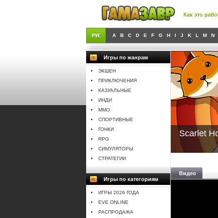
Как это рабо
A
B
C
D
E
F
G
H
I
J
K
L
M
N
Игры по жанрам
ЭКШЕН
ПРИКЛЮЧЕНИЯ
КАЗУАЛЬНЫЕ
ИНДИ
MMO
СПОРТИВНЫЕ
ГОНКИ
Scarlet 
RPG
СИМУЛЯТОРЫ
СТРАТЕГИИ
Видео
Игры по категориям
ИГРЫ 2026 ГОДА
EVE ONLINE
РАСПРОДАЖА