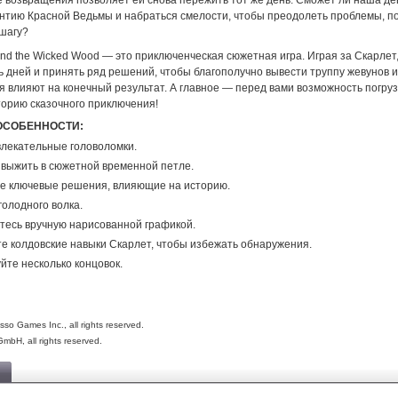
е возвращения позволяет ей снова пережить тот же день. Сможет ли наша д
нтию Красной Ведьмы и набраться смелости, чтобы преодолеть проблемы, 
 шагу?
and the Wicked Wood — это приключенческая сюжетная игра. Играя за Скарлет
 дней и принять ряд решений, чтобы благополучно вывести труппу жевунов и
 влияют на конечный результат. А главное — перед вами возможность погруз
орию сказочного приключения!
ОСОБЕННОСТИ:
лекательные головоломки.
выжить в сюжетной временной петле.
е ключевые решения, влияющие на историю.
голодного волка.
есь вручную нарисованной графикой.
е колдовские навыки Скарлет, чтобы избежать обнаружения.
йте несколько концовок.
o Games Inc., all rights reserved.
bH, all rights reserved.