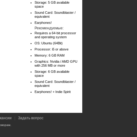
Storage: 5 GB available
space
Sound Card: Soundblaster /
equivalent
Earphones!
Рекомендуемые:
Requires a 64-bit processor
and operating system
OS: Ubuntu (64Bit)
Processor: i5 or above
Memory: 6 GB RAM
Graphics: Nvidia / AMD GPU
with 256 MB or more
Storage: 6 GB available
space
Sound Card: Soundblaster /
equivalent
Earphones! + Indie Spirit
кансии
|
Задать вопрос
оворам.