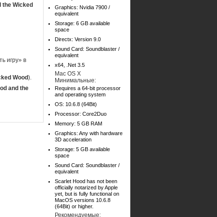
d the Wicked
Graphics: Nvidia 7900 /
equivalent
Storage: 6 GB available
space
Directx: Version 9.0
Sound Card: Soundblaster /
equivalent
ь игру» в
x64, .Net 3.5
Mac OS X
icked Wood
).
Минимальные:
od and the
Requires a 64-bit processor
and operating system
OS: 10.6.8 (64Bit)
Processor: Core2Duo
Memory: 5 GB RAM
Graphics: Any with hardware
3D acceleration
Storage: 5 GB available
space
Sound Card: Soundblaster /
equivalent
Scarlet Hood has not been
officially notarized by Apple
yet, but is fully functional on
MacOS versions 10.6.8
(64Bit) or higher.
Рекомендуемые: