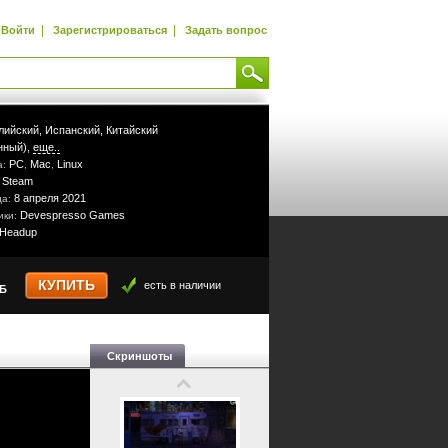
|
|
Войти
Зарегистрироваться
Задать вопрос
лийский,
Испанский,
Китайский
нный),
еще..
PC
Mac
Linux
а:
,
,
Steam
:
8 апреля 2021
да:
Devespresso Games
ики:
Headup
КУПИТЬ
есть в наличии
УБ
Скриншоты