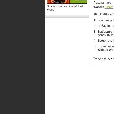
Покупая этот 
Scarlet Hood and the Wicked
Wood
в
Steam
Wood
Как начать
иг
Если не ус
Войдите в 
Выберите п
левом нижн
Введите кл
После этог
Wicked Wo
* – для предв