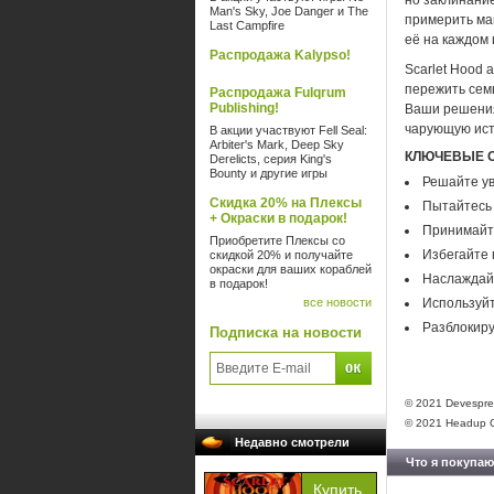
но заклинани
Man's Sky, Joe Danger и The
примерить ма
Last Campfire
её на каждом
Распродажа Kalypso!
Scarlet Hood 
пережить семь
Распродажа Fulqrum
Publishing!
Ваши решения
чарующую ист
В акции участвуют Fell Seal:
Arbiter's Mark, Deep Sky
КЛЮЧЕВЫЕ 
Derelicts, серия King's
Bounty и другие игры
Решайте ув
Скидка 20% на Плексы
Пытайтесь 
+ Окраски в подарок!
Принимайт
Приобретите Плексы со
Избегайте 
скидкой 20% и получайте
окраски для ваших кораблей
Наслаждайт
в подарок!
все новости
Используйт
Разблокиру
Подписка на новости
© 2021 Devespress
© 2021 Headup Gm
Недавно смотрели
Что я покупаю