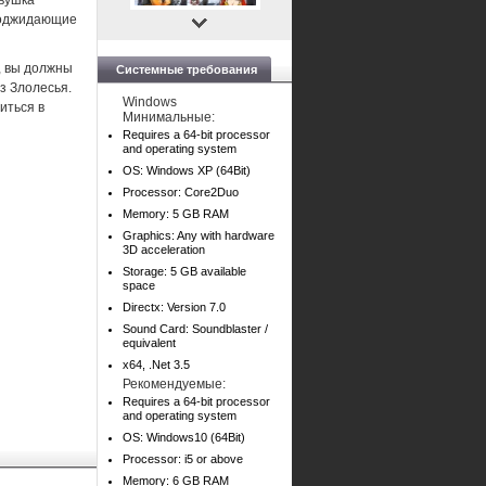
евушка
поджидающие
, вы должны
Системные требования
з Злолесья.
Windows
иться в
Минимальные:
Requires a 64-bit processor
and operating system
OS: Windows XP (64Bit)
Processor: Core2Duo
Memory: 5 GB RAM
Graphics: Any with hardware
3D acceleration
Storage: 5 GB available
space
Directx: Version 7.0
Sound Card: Soundblaster /
equivalent
x64, .Net 3.5
Рекомендуемые:
Requires a 64-bit processor
and operating system
OS: Windows10 (64Bit)
Processor: i5 or above
Memory: 6 GB RAM