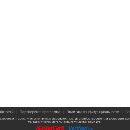
аботает?
|
Партнерская программа
|
Политика конфиденциальности
|
Ва
даваемые игры получены по прямым лицензионным, дистрибьюторским или дилерским дог
Мы гарантируем легальность получаемых вами игр.