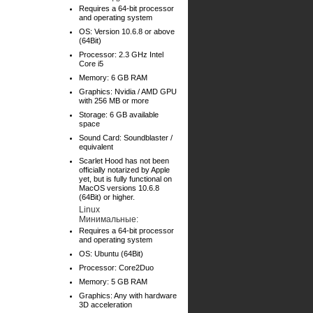
Requires a 64-bit processor
and operating system
OS: Version 10.6.8 or above
(64Bit)
Processor: 2.3 GHz Intel
Core i5
Memory: 6 GB RAM
Graphics: Nvidia / AMD GPU
with 256 MB or more
Storage: 6 GB available
space
Sound Card: Soundblaster /
equivalent
Scarlet Hood has not been
officially notarized by Apple
yet, but is fully functional on
MacOS versions 10.6.8
(64Bit) or higher.
Linux
Минимальные:
Requires a 64-bit processor
and operating system
OS: Ubuntu (64Bit)
Processor: Core2Duo
Memory: 5 GB RAM
Graphics: Any with hardware
3D acceleration