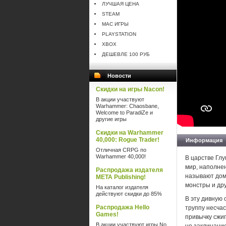
ЛУЧШАЯ ЦЕНА
STEAM
MAC ИГРЫ
PLAYSTATION
XBOX
ДЕШЕВЛЕ 100 РУБ
Новости
Скидки на игры Nacon!
В акции участвуют
Warhammer: Chaosbane,
Welcome to ParadiZe и
другие игры
Скидки на Warhammer
40,000: Rogue Trader!
Информация
Отличная CRPG по
Warhammer 40,000!
В царстве Глу
мир, наполне
Распродажа издателя
называют дом
META Publishing!
монстры и др
На каталог издателя
действуют скидки до 85%
В эту дивную 
Распродажа Hello
труппу несча
Games!
привычку сжиг
В акции участвуют игры No