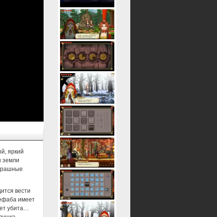
й, яркий
и земли
страшные
дится вести
Лефаба имеет
лет убита…