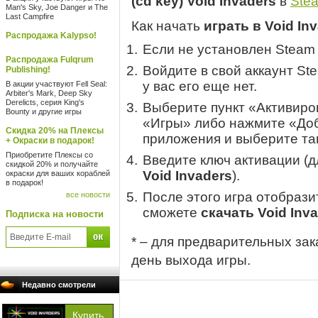
(cd key) Void Invaders
в
Ste
Man's Sky, Joe Danger и The
Last Campfire
Как начать
играть в Void In
Распродажа Kalypso!
Если не установлен Steam
Распродажа Fulqrum
Войдите в свой аккаунт St
Publishing!
у вас его еще нет.
В акции участвуют Fell Seal:
Arbiter's Mark, Deep Sky
Derelicts, серия King's
Выберите пункт «Активиров
Bounty и другие игры
«Игры» либо нажмите «Доб
Скидка 20% на Плексы
приложения и выберите там
+ Окраски в подарок!
Приобретите Плексы со
Введите ключ активации (
скидкой 20% и получайте
Void Invaders
).
окраски для ваших кораблей
в подарок!
После этого игра отобрази
все новости
сможете
скачать Void Inv
Подписка на новости
* – для предварительных зак
день выхода игры.
Недавно смотрели