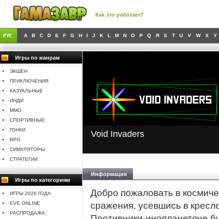
Как это работает?
A
B
C
D
E
F
G
H
I
J
K
L
M
N
O
P
Q
R
S
T
U
V
W
X
Y
Игры по жанрам
ЭКШЕН
ПРИКЛЮЧЕНИЯ
КАЗУАЛЬНЫЕ
ИНДИ
MMO
СПОРТИВНЫЕ
ГОНКИ
Void Invaders
RPG
СИМУЛЯТОРЫ
СТРАТЕГИИ
Информация
Игры по категориям
Добро пожаловать в космиче
ИГРЫ 2026 ГОДА
EVE ONLINE
сражения, усевшись в кресло
РАСПРОДАЖА
Противники-инопланетяне б