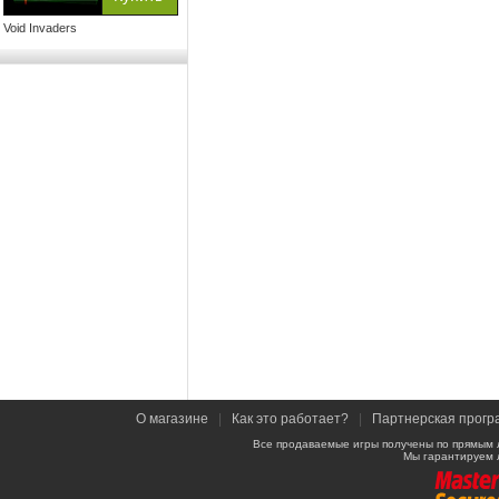
Void Invaders
О магазине
|
Как это работает?
|
Партнерская прогр
Все продаваемые игры получены по прямым 
Мы гарантируем 