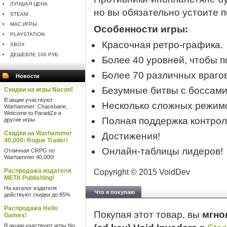
ЛУЧШАЯ ЦЕНА
но вы обязательно устоите п
STEAM
MAC ИГРЫ
Особенности игры:
PLAYSTATION
Красочная ретро-графика.
XBOX
ДЕШЕВЛЕ 100 РУБ
Более 40 уровней, чтобы п
Более 70 различных врагов
Новости
Безумные битвы с боссами
Скидки на игры Nacon!
В акции участвуют
Несколько сложных режимо
Warhammer: Chaosbane,
Welcome to ParadiZe и
Полная поддержка контрол
другие игры
Скидки на Warhammer
Достижения!
40,000: Rogue Trader!
Онлайн-таблицы лидеров!
Отличная CRPG по
Warhammer 40,000!
Распродажа издателя
Copyright © 2015 VoidDev
META Publishing!
На каталог издателя
Что я покупаю
действуют скидки до 85%
Распродажа Hello
Покупая этот товар, вы
мгно
Games!
В акции участвуют игры No