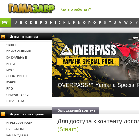
Как это работает?
A
B
C
D
E
F
G
H
I
J
K
L
M
N
O
P
Q
R
S
T
U
V
W
X
Y
Игры по жанрам
ЭКШЕН
ПРИКЛЮЧЕНИЯ
КАЗУАЛЬНЫЕ
ИНДИ
MMO
СПОРТИВНЫЕ
ГОНКИ
OVERPASS™ Yamaha Special P
RPG
СИМУЛЯТОРЫ
СТРАТЕГИИ
Загружаемый контент
Игры по категориям
Для доступа к контенту доп
ИГРЫ 2026 ГОДА
(Steam)
EVE ONLINE
РАСПРОДАЖА