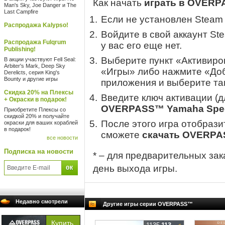
Как начать
играть в OVERPA
Man's Sky, Joe Danger и The
Last Campfire
Если не установлен Steam
Распродажа Kalypso!
Войдите в свой аккаунт St
Распродажа Fulqrum
у вас его еще нет.
Publishing!
Выберите пункт «Активиров
В акции участвуют Fell Seal:
Arbiter's Mark, Deep Sky
«Игры» либо нажмите «Доб
Derelicts, серия King's
Bounty и другие игры
приложения и выберите там
Скидка 20% на Плексы
Введите ключ активации (
+ Окраски в подарок!
OVERPASS™ Yamaha Speci
Приобретите Плексы со
скидкой 20% и получайте
После этого игра отобрази
окраски для ваших кораблей
в подарок!
сможете
скачать OVERPAS
все новости
Подписка на новости
* – для предварительных зак
день выхода игры.
Недавно смотрели
Другие игры серии OVERPASS™