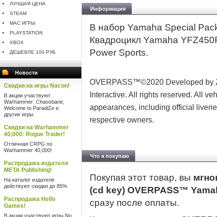
ЛУЧШАЯ ЦЕНА
Информация
STEAM
MAC ИГРЫ
В набор Yamaha Special Pac
PLAYSTATION
Квадроцикл Yamaha YFZ450R
XBOX
Power Sports.
ДЕШЕВЛЕ 100 РУБ
Новости
OVERPASS™©2020 Developed by Zor
Скидки на игры Nacon!
Interactive. All rights reserved. All 
В акции участвуют
Warhammer: Chaosbane,
appearances, including official liveri
Welcome to ParadiZe и
другие игры
respective owners.
Скидки на Warhammer
40,000: Rogue Trader!
Отличная CRPG по
Warhammer 40,000!
Что я покупаю
Распродажа издателя
META Publishing!
Покупая этот товар, вы
мгно
На каталог издателя
действуют скидки до 85%
(cd key) OVERPASS™ Yamah
Распродажа Hello
сразу после оплаты.
Games!
В акции участвуют игры No