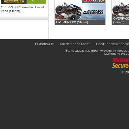
1135
113
руб
OVERPASS™ Yamaha Special
Pack (Steam)
OVERPASS
OVERPASS™ (Steam)
(Steam)
О магазине
|
Как это работает?
|
Партнерская прогр
Все продаваемые игры получены по прямым 
Мы гарантируем 
© 2