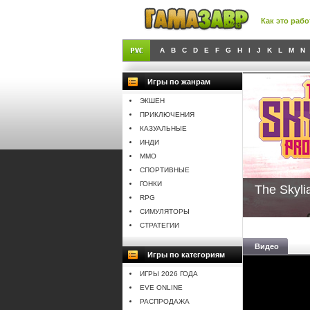
Как это рабо
A
B
C
D
E
F
G
H
I
J
K
L
M
N
Игры по жанрам
ЭКШЕН
ПРИКЛЮЧЕНИЯ
КАЗУАЛЬНЫЕ
ИНДИ
MMO
СПОРТИВНЫЕ
ГОНКИ
The Skyli
RPG
СИМУЛЯТОРЫ
СТРАТЕГИИ
Видео
Игры по категориям
ИГРЫ 2026 ГОДА
EVE ONLINE
РАСПРОДАЖА