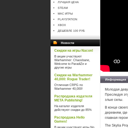
ЛУЧШАЯ ЦЕНА
STEAM
MAC ИГРЫ
PLAYSTATION
XBOX
ДЕШЕВЛЕ 100 РУБ
Новости
Скидки на игры Nacon!
В акции участвуют
Warhammer: Chaosbane,
Welcome to ParadiZe и
другие игры
Скидки на Warhammer
40,000: Rogue Trader!
Информация
Отличная CRPG по
Warhammer 40,000!
Молодая деву
Преследуя эту
Распродажа издателя
злые силы.
META Publishing!
На каталог издателя
В конце свое
действуют скидки до 85%
деревням, гд
Распродажа Hello
главная геро
Games!
The Skylia Pr
В акции участвуют игры No