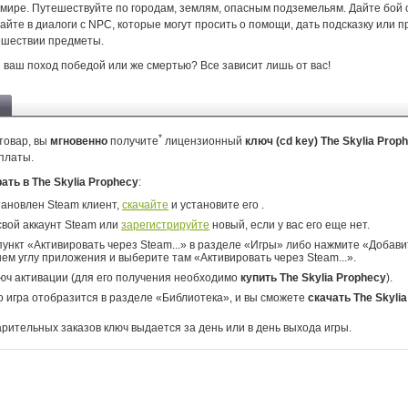
мире. Путешествуйте по городам, землям, опасным подземельям. Дайте бой
айте в диалоги с NPC, которые могут просить о помощи, дать подсказку или п
ешествии предметы.
 ваш поход победой или же смертью? Все зависит лишь от вас!
*
товар, вы
мгновенно
получите
лицензионный
ключ (cd key) The Skylia Prop
платы.
рать в The Skylia Prophecy
:
тановлен Steam клиент,
скачайте
и установите его .
свой аккаунт Steam или
зарегистрируйте
новый, если у вас его еще нет.
ункт «Активировать через Steam...» в разделе «Игры» либо нажмите «Добавит
ем углу приложения и выберите там «Активировать через Steam...».
юч активации (для его получения необходимо
купить The Skylia Prophecy
).
о игра отобразится в разделе «Библиотека», и вы сможете
скачать The Skyli
арительных заказов ключ выдается за день или в день выхода игры.