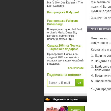
фэнтезийном 
Man's Sky, Joe Danger и The
Last Campfire
нежити! Вступ
нужные в пут
Распродажа Kalypso!
Закончится ли
Распродажа Fulqrum
Publishing!
Что я покупаю
В акции участвуют Fell Seal:
Arbiter's Mark, Deep Sky
Derelicts, серия King's
Покупая этот 
Bounty и другие игры
сразу после о
Скидка 20% на Плексы
+ Окраски в подарок!
Как начать
иг
Приобретите Плексы со
Если не ус
скидкой 20% и получайте
окраски для ваших кораблей
Войдите в 
в подарок!
Выберите п
все новости
левом нижн
Подписка на новости
Введите кл
После этог
* – для предв
Недавно смотрели