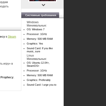
 ордам
родать
Системные требования
Windows
Минимальные:
OS: Windows 7
Processor: 1GHz
hecy
в
Steam
Memory: 500 MB RAM
Graphics: Yes
Sound Card: If you like
music, sure
Linux
Минимальные:
OS: Ubuntu 12.04+,
ь игру» в
SteamOS+
Processor: 1GHz
Memory: 500 MB RAM
a Prophecy
.
Graphics: Preferably
Sound Card: I urge you to