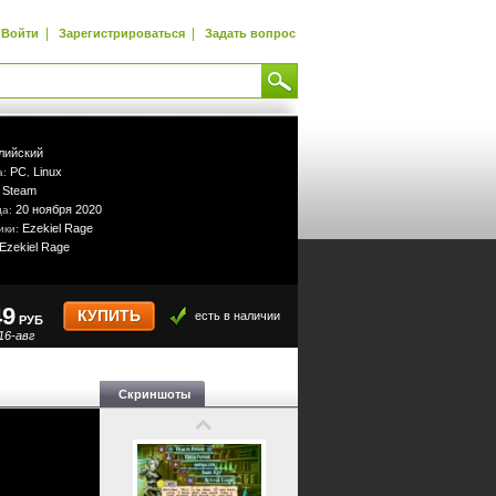
|
|
Войти
Зарегистрироваться
Задать вопрос
лийский
PC
Linux
а:
,
Steam
:
20 ноября 2020
да:
Ezekiel Rage
ики:
Ezekiel Rage
49
КУПИТЬ
есть в наличии
РУБ
16-авг
Скриншоты