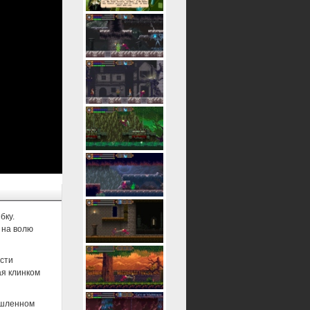
бку.
 на волю
сти
ая клинком
мышленном