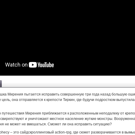
шка Мирения пытается исправить совершенную три года назад большую оши
 цель, она отправляется к крепости Тиркин, где будучи подростком выпустила
го путешествия Мирения приближается к расположенным неподалеку от крепо
е свирепствуют и уничтожают местное население жуткие монстры. Вооруженн
иня не может не вмешаться. Сможет ли она исправить ситуацию?
ophecy – это сайдскроллинговый action-rpg, где сюжет разворачивается в вы