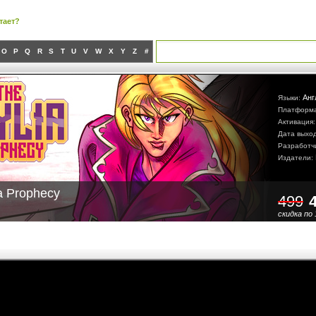
тает?
O
P
Q
R
S
T
U
V
W
X
Y
Z
#
Анг
Языки:
Платформ
Активация
Дата выхо
Разработч
Издатели:
a Prophecy
499
скидка по 