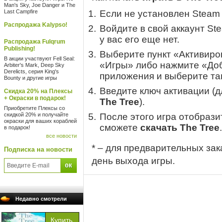
Man's Sky, Joe Danger и The
Last Campfire
Если не установлен Steam
Распродажа Kalypso!
Войдите в свой аккаунт St
у вас его еще нет.
Распродажа Fulqrum
Publishing!
Выберите пункт «Активиров
В акции участвуют Fell Seal:
«Игры» либо нажмите «Доб
Arbiter's Mark, Deep Sky
Derelicts, серия King's
приложения и выберите там
Bounty и другие игры
Введите ключ активации (
Скидка 20% на Плексы
+ Окраски в подарок!
The Tree
).
Приобретите Плексы со
скидкой 20% и получайте
После этого игра отобрази
окраски для ваших кораблей
сможете
скачать The Tree
.
в подарок!
все новости
* – для предварительных зак
Подписка на новости
день выхода игры.
Недавно смотрели