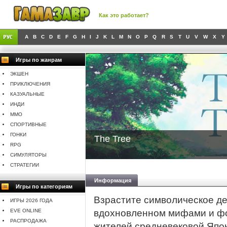
Как это работает?
A
B
C
D
E
F
G
H
I
J
K
L
M
N
O
P
Q
R
S
T
U
V
W
X
Y
Игры по жанрам
ЭКШЕН
ПРИКЛЮЧЕНИЯ
КАЗУАЛЬНЫЕ
ИНДИ
MMO
СПОРТИВНЫЕ
ГОНКИ
The Tree
RPG
СИМУЛЯТОРЫ
СТРАТЕГИИ
Информация
Игры по категориям
Взрастите символическое д
ИГРЫ 2026 ГОДА
EVE ONLINE
вдохновленном мифами и фо
РАСПРОДАЖА
жителей средневековой Япон