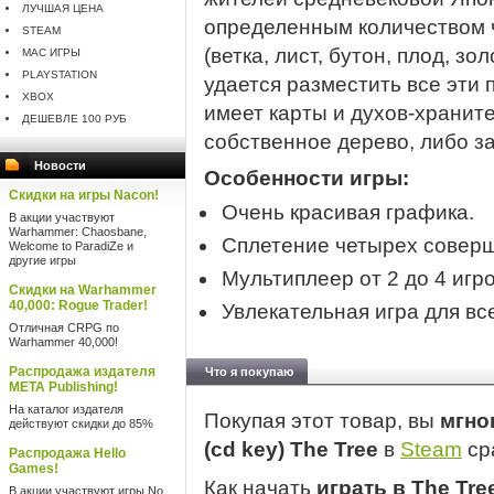
ЛУЧШАЯ ЦЕНА
определенным количеством 
STEAM
(ветка, лист, бутон, плод, зо
MAC ИГРЫ
PLAYSTATION
удается разместить все эти
XBOX
имеет карты и духов-храните
ДЕШЕВЛЕ 100 РУБ
собственное дерево, либо з
Новости
Особенности игры:
Скидки на игры Nacon!
Очень красивая графика.
В акции участвуют
Warhammer: Chaosbane,
Сплетение четырех совер
Welcome to ParadiZe и
другие игры
Мультиплеер от 2 до 4 игро
Скидки на Warhammer
40,000: Rogue Trader!
Увлекательная игра для все
Отличная CRPG по
Warhammer 40,000!
Распродажа издателя
Что я покупаю
META Publishing!
На каталог издателя
Покупая этот товар, вы
мгно
действуют скидки до 85%
(cd key) The Tree
в
Steam
ср
Распродажа Hello
Games!
Как начать
играть в The Tre
В акции участвуют игры No