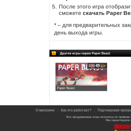
После этого игра отобрази
сможете
скачать Paper Bea
* – для предварительных зак
день выхода игры.
Другие игры серии Paper Beast
499
49
руб
Paper Beast
О магазине
|
Как это работает?
|
Партнерская прогр
Все продаваемые игры получены по прямым 
Мы гарантируем 