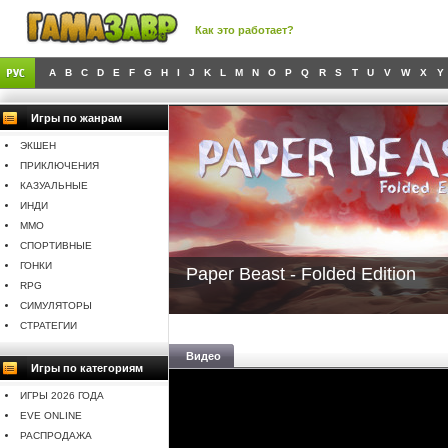
Как это работает?
A
B
C
D
E
F
G
H
I
J
K
L
M
N
O
P
Q
R
S
T
U
V
W
X
Y
Игры по жанрам
ЭКШЕН
ПРИКЛЮЧЕНИЯ
КАЗУАЛЬНЫЕ
ИНДИ
MMO
СПОРТИВНЫЕ
ГОНКИ
Paper Beast - Folded Edition
RPG
СИМУЛЯТОРЫ
СТРАТЕГИИ
Видео
Игры по категориям
ИГРЫ 2026 ГОДА
EVE ONLINE
РАСПРОДАЖА