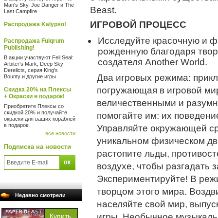
Man's Sky, Joe Danger и The
Beast.
Last Campfire
ИГРОВОЙ ПРОЦЕСС
Распродажа Kalypso!
Исследуйте красочную и ф
Распродажа Fulqrum
Publishing!
рожденную благодаря твор
В акции участвуют Fell Seal:
создателя Another World.
Arbiter's Mark, Deep Sky
Derelicts, серия King's
Два игровых режима: прик
Bounty и другие игры
погружающая в игровой ми
Скидка 20% на Плексы
+ Окраски в подарок!
величественными и разумн
Приобретите Плексы со
скидкой 20% и получайте
помогайте им: их поведени
окраски для ваших кораблей
в подарок!
Управляйте окружающей ср
все новости
уникальном физическом дв
Подписка на новости
растопите льды, противост
воздухе, чтобы разгадать за
Экспериментируйте! В реж
творцом этого мира. Воздв
Недавно смотрели
населяйте свой мир, выпус
игры. Необычное музыкал