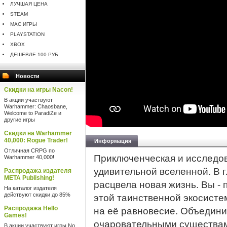
ЛУЧШАЯ ЦЕНА
STEAM
MAC ИГРЫ
PLAYSTATION
XBOX
ДЕШЕВЛЕ 100 РУБ
Новости
Скидки на игры Nacon!
В акции участвуют
Warhammer: Chaosbane,
Welcome to ParadiZe и
другие игры
Скидки на Warhammer
40,000: Rogue Trader!
Информация
Отличная CRPG по
Приключенческая и исследов
Warhammer 40,000!
удивительной вселенной. В 
Распродажа издателя
META Publishing!
расцвела новая жизнь. Вы - 
На каталог издателя
действуют скидки до 85%
этой таинственной экосистем
Распродажа Hello
на её равновесие. Объедини
Games!
очаровательными существами
В акции участвуют игры No