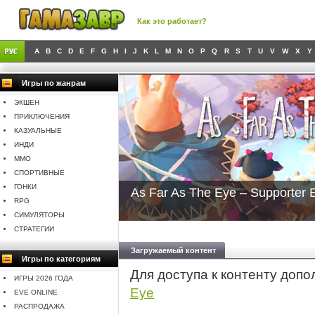
Как это работает?
A
B
C
D
E
F
G
H
I
J
K
L
M
N
O
P
Q
R
S
T
U
V
W
X
Y
Игры по жанрам
ЭКШЕН
ПРИКЛЮЧЕНИЯ
КАЗУАЛЬНЫЕ
ИНДИ
MMO
СПОРТИВНЫЕ
ГОНКИ
As Far As The Eye – Supporter E
RPG
СИМУЛЯТОРЫ
СТРАТЕГИИ
Загружаемый контент
Игры по категориям
Для доступа к контенту доп
ИГРЫ 2026 ГОДА
Eye
EVE ONLINE
РАСПРОДАЖА