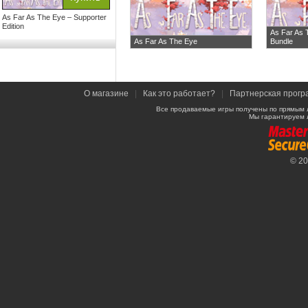
As Far As The Eye – Supporter
Edition
As Far As 
As Far As The Eye
Bundle
О магазине
|
Как это работает?
|
Партнерская прогр
Все продаваемые игры получены по прямым 
Мы гарантируем 
© 2