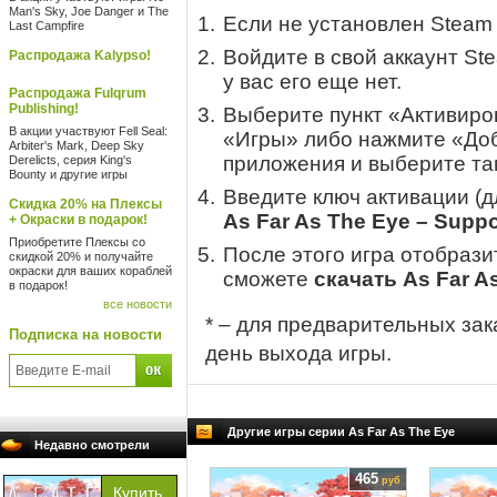
Man's Sky, Joe Danger и The
Если не установлен Steam
Last Campfire
Войдите в свой аккаунт St
Распродажа Kalypso!
у вас его еще нет.
Распродажа Fulqrum
Publishing!
Выберите пункт «Активиров
В акции участвуют Fell Seal:
«Игры» либо нажмите «Доб
Arbiter's Mark, Deep Sky
приложения и выберите там
Derelicts, серия King's
Bounty и другие игры
Введите ключ активации (
Скидка 20% на Плексы
As Far As The Eye – Suppo
+ Окраски в подарок!
Приобретите Плексы со
После этого игра отобрази
скидкой 20% и получайте
окраски для ваших кораблей
сможете
скачать As Far As
в подарок!
все новости
* – для предварительных зак
Подписка на новости
день выхода игры.
Другие игры серии As Far As The Eye
Недавно смотрели
465
руб