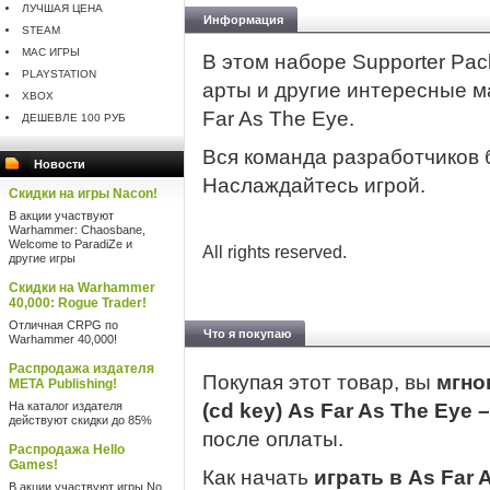
ЛУЧШАЯ ЦЕНА
Информация
STEAM
MAC ИГРЫ
В этом наборе Supporter Pac
PLAYSTATION
арты и другие интересные м
XBOX
Far As The Eye.
ДЕШЕВЛЕ 100 РУБ
Вся команда разработчиков 
Новости
Наслаждайтесь игрой.
Скидки на игры Nacon!
В акции участвуют
Warhammer: Chaosbane,
Welcome to ParadiZe и
All rights reserved.
другие игры
Скидки на Warhammer
40,000: Rogue Trader!
Отличная CRPG по
Что я покупаю
Warhammer 40,000!
Распродажа издателя
Покупая этот товар, вы
мгно
META Publishing!
На каталог издателя
(cd key) As Far As The Eye 
действуют скидки до 85%
после оплаты.
Распродажа Hello
Games!
Как начать
играть в As Far 
В акции участвуют игры No