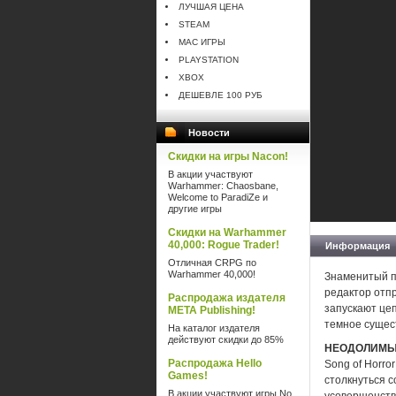
ЛУЧШАЯ ЦЕНА
STEAM
MAC ИГРЫ
PLAYSTATION
XBOX
ДЕШЕВЛЕ 100 РУБ
Новости
Скидки на игры Nacon!
В акции участвуют
Warhammer: Chaosbane,
Welcome to ParadiZe и
другие игры
Скидки на Warhammer
40,000: Rogue Trader!
Информация
Отличная CRPG по
Warhammer 40,000!
Знаменитый п
редактор отпр
Распродажа издателя
запускают це
META Publishing!
темное сущест
На каталог издателя
действуют скидки до 85%
НЕОДОЛИМЫ
Распродажа Hello
Song of Horr
Games!
столкнуться с
В акции участвуют игры No