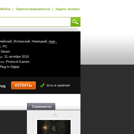
|
|
Войти
Зарегистрироваться
Задать вопрос
лийский,
Испанский,
Немецкий,
еще..
PC
а:
Steam
:
31 октября 2019
да:
Protocol Games
ики:
Plug In Digital
КУПИТЬ
есть в наличии
РУБ
Скриншоты