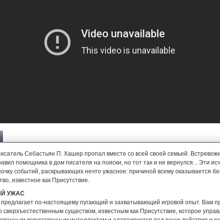
исатель Себастьян П. Хашер пропал вместе со всей своей семьей. Встревожи
авил помощника в дом писателя на поиски, но тот так и не вернулся... Эти и
почку событий, раскрывающих нечто ужасное: причиной всему оказывается б
во, известное как Присутствие.
Й УЖАС
or предлагает по-настоящему пугающий и захватывающий игровой опыт. Вам п
о сверхъестественным существом, известным как Присутствие, которое упра