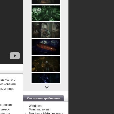
вшись, его
счезновения
езымянное
Системные требования
редстоит
Windows
вляется
Минимальные:
Requires a 64-bit processor