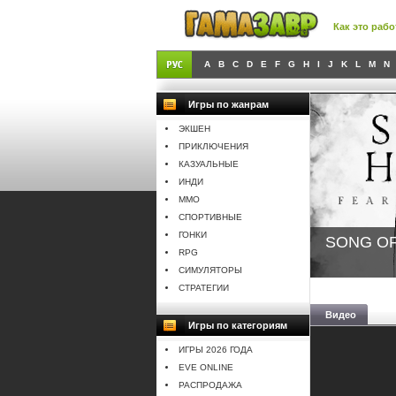
Как это рабо
A
B
C
D
E
F
G
H
I
J
K
L
M
N
Игры по жанрам
ЭКШЕН
ПРИКЛЮЧЕНИЯ
КАЗУАЛЬНЫЕ
ИНДИ
MMO
СПОРТИВНЫЕ
ГОНКИ
SONG OF
RPG
СИМУЛЯТОРЫ
СТРАТЕГИИ
Видео
Игры по категориям
ИГРЫ 2026 ГОДА
EVE ONLINE
РАСПРОДАЖА