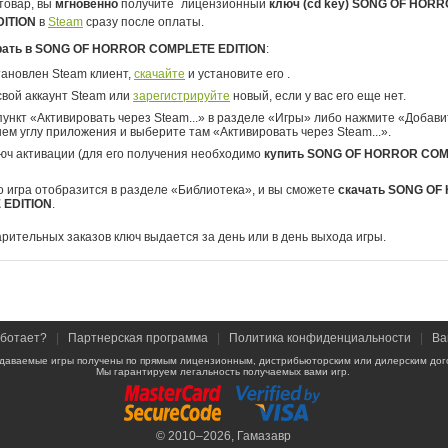
товар, вы
мгновенно
получите
лицензионный
ключ (cd key) SONG OF HOR
DITION
в
Steam
сразу после оплаты.
рать в SONG OF HORROR COMPLETE EDITION
:
тановлен Steam клиент,
скачайте
и установите его .
свой аккаунт Steam или
зарегистрируйте
новый, если у вас его еще нет.
ункт «Активировать через Steam...» в разделе «Игры» либо нажмите «Добавит
ем углу приложения и выберите там «Активировать через Steam...».
юч активации (для его получения необходимо
купить SONG OF HORROR CO
о игра отобразится в разделе «Библиотека», и вы сможете
скачать SONG OF
 EDITION
.
арительных заказов ключ выдается за день или в день выхода игры.
аботает?
|
Партнерская программа
|
Политика конфиденциальности
|
Ва
даваемые игры получены по прямым лицензионным, дистрибьюторским или дилерским дог
Мы гарантируем легальность получаемых вами игр.
© 2010–2026,
Гамазавр