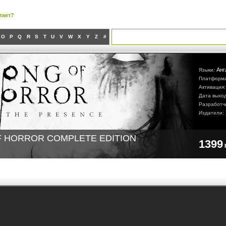
тает?
O
P
Q
R
S
T
U
V
W
X
Y
Z
#
Анг
Языки:
Платформ
Активация
Дата выхо
Разработч
Издатели:
 HORROR COMPLETE EDITION
1399