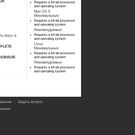
ROR
Requires a 64-bit processor
and operating system
Mac OS X
Минимальные:
Requires a 64-bit processor
and operating system
Рекомендуемые:
Requires a 64-bit processor
ь игру» в
and operating system
Linux
MPLETE
Минимальные:
Requires a 64-bit processor
 HORROR
and operating system
Рекомендуемые:
Requires a 64-bit processor
and operating system
кансии
|
Задать вопрос
оворам.