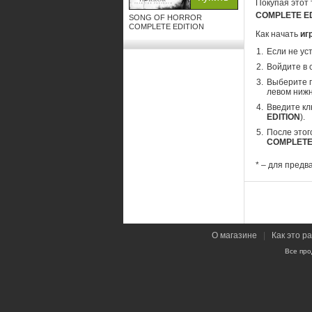
Покупая этот 
COMPLETE E
SONG OF HORROR
COMPLETE EDITION
Как начать
иг
Если не ус
Войдите в 
Выберите п
левом нижн
Введите кл
EDITION
).
После этог
COMPLETE
* – для предв
О магазине
|
Как это р
Все про