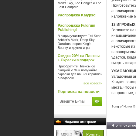
усовершенств
Man's Sky, Joe Danger и The
Приготовьтесь
Last Campfire
анализироват
Распродажа Kalypso!
напряжение б
13 ИГРОВЫ
Распродажа Fulqrum
Publishing!
Взгляните на
индивидуален
В акции участвуют Fell Seal:
Arbiter's Mark, Deep Sky
анализироват
Derelicts, серия King's
некоторые из
Bounty и другие игры
паранормальны
Скидка 20% на Плексы
удастся. Когд
+ Окраски в подарок!
смерть товар
Приобретите Плексы со
скидкой 20% и получайте
УЖАСАЮЩИЕ
окраски для ваших кораблей
Загадочный а
в подарок!
Каждая локаци
все новости
места, чтобы
Подписка на новости
напряжение, 
Song of Horror © 
Недавно смотрели
Что я покупаю