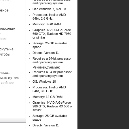
ешения.
and operating system
OS: Windows 7, 8 or 10
рвное
Processor: Intel or AMD
64bit, 2.6 GHz.
Memory: 8 GB RAM
 персонаж
Graphics: NVIDIA GeForce
у
660 GTX, Radeon HD 7950
or similar
ение:
Storage: 25 GB available
space
снуть не
Directx: Version 11
 чтобы
Requires a 64-bit processor
and operating system
Рекомендуемые:
Requires a 64-bit processor
ица...
and operating system
самые жуткие
OS: Windows 10
льнейшее
Processor: Intel or AMD
64bit, 3.0 GHz.
Memory: 12 GB RAM
Graphics: NVIDIA GeForce
980 GTX, Radeon RX 580 or
similar
Storage: 25 GB available
space
Directx: Version 11