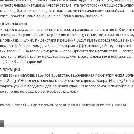
ованным искусственным интеллектом и адаптируется под ваши действия и р
 к постоянному гнетущему чувству страха: эта потусторонняя сущность будет
ь ваши действия и преследовать вас самыми неожиданными способами, а не
удет нарастать само собой, а не по написанному сценарию.
Х ПЕРСОНАЖЕЙ
 историю глазами различных персонажей, играющих в ней свою роль. Каждый
 и привносит уникальную точку зрения в расследование, позволяя по-разном
ь подсказки и улики. Их действия и решения будут иметь определяющее знач
 них знают больше, чем другие, а некоторые эффективнее действуют против
х явлений... Но все они смертны, и если Присутствие настигнет их — воскре
а кто-то погибает, другим придется продолжить расследование и постараться,
ищей не была напрасной.
 ЛОКАЦИИ
нтикварный магазин, забытое аббатство, заброшенная психиатрическая больн
я в Song of Horror вдохновлена ​​классическими сериями жанра. Исследуйте 
 собрать улики и предметы для решения сложных головоломок, испытайте си
постепенно погружаясь в атмосферу кошмара.
Protocol Games SL. All rights reserved. Song of Horror is a trademark of Protocol Games SL.
*