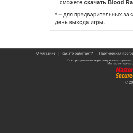
сможете
скачать Blood Rag
* – для предварительных зак
день выхода игры.
О магазине
|
Как это работает?
|
Партнерская прогр
Все продаваемые игры получены по прямым 
Мы гарантируем 
© 2