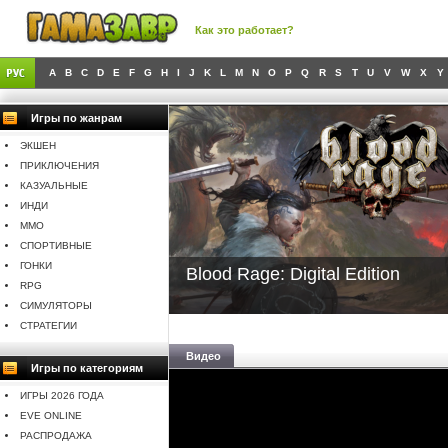
Как это работает?
A
B
C
D
E
F
G
H
I
J
K
L
M
N
O
P
Q
R
S
T
U
V
W
X
Y
Игры по жанрам
ЭКШЕН
ПРИКЛЮЧЕНИЯ
КАЗУАЛЬНЫЕ
ИНДИ
MMO
СПОРТИВНЫЕ
ГОНКИ
Blood Rage: Digital Edition
RPG
СИМУЛЯТОРЫ
СТРАТЕГИИ
Видео
Игры по категориям
ИГРЫ 2026 ГОДА
EVE ONLINE
РАСПРОДАЖА