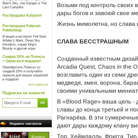
Man's Sky, Joe Danger и The
Возьми под контроль своих в
Last Campfire
дары богов и завоюй свое м
Распродажа Kalypso!
Жизнь мимолетна, но слава 
Распродажа Fulqrum
Publishing!
В акции участвуют Fell Seal:
СЛАВА БЕССТРАШНЫМ
Arbiter's Mark, Deep Sky
Derelicts, серия King's
Bounty и другие игры
Скидка 20% на Плексы
Созданный известным дизайн
+ Окраски в подарок!
Arcadia Quest, Chaos in the 
Приобретите Плексы со
скидкой 20% и получайте
возглавить один из семи дре
окраски для ваших кораблей
в подарок!
медведя, змея, ворона, бара
все новости
своими уникальными миниат
Подписка на новости
В «Blood Rage» ваша цель -
славы до конца третьей и по
Рагнарёка. В эти сумеречные
Недавно смотрели
дают дары каждому клану ви
Тор, Хеймдалль, Фригга, Ти