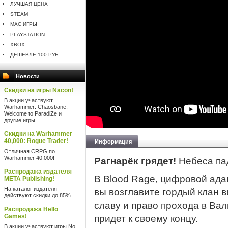
ЛУЧШАЯ ЦЕНА
STEAM
MAC ИГРЫ
PLAYSTATION
XBOX
ДЕШЕВЛЕ 100 РУБ
Новости
Скидки на игры Nacon!
В акции участвуют
Warhammer: Chaosbane,
Welcome to ParadiZe и
другие игры
Скидки на Warhammer
40,000: Rogue Trader!
Информация
Отличная CRPG по
Warhammer 40,000!
Рагнарёк грядет!
Небеса пад
Распродажа издателя
В Blood Rage, цифровой ада
META Publishing!
На каталог издателя
вы возглавите гордый клан в
действуют скидки до 85%
славу и право прохода в Вал
Распродажа Hello
Games!
придет к своему концу.
В акции участвуют игры No